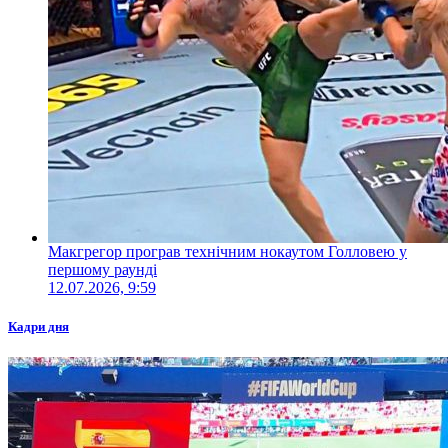
Макгрегор програв технічним нокаутом Голловею у
першому раунді
12.07.2026, 9:59
Кадри дня