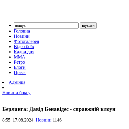
Головна
Новини
Фотогалерея
Відео боїв
Кадри дня
ММА
Ретро
Блоги
Преса
Адмінка
Новини боксу
Берланга: Давід Бенавідес - справжній клоун
8:55,
17.08.2024.
Новини
1146