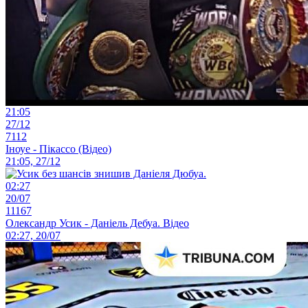
21:05
27/12
7112
Іноуе - Пікассо (Відео)
21:05, 27/12
02:27
20/07
11167
Олександр Усик - Даніель Дебуа. Відео
02:27, 20/07