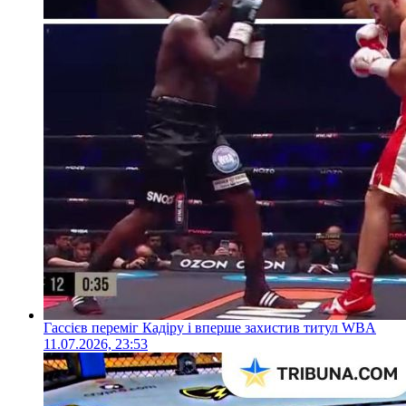
Гассієв переміг Кадіру і вперше захистив титул WBA
11.07.2026, 23:53