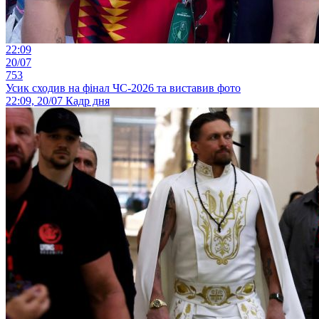
22:09
20/07
753
Усик сходив на фінал ЧС-2026 та виставив фото
22:09, 20/07
Кадр дня