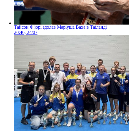
Тайсон Ф'юрі здолав Маріуша Ваха в Таїланді
20:46, 24/07