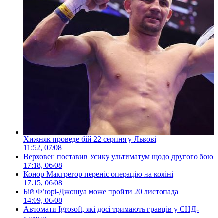
Хижняк проведе бій 22 серпня у Львові
11:52, 07/08
Верховен поставив Усику ультиматум щодо другого бою
17:18, 06/08
Конор Макгрегор переніс операцію на коліні
17:15, 06/08
Бій Ф’юрі-Джошуа може пройти 20 листопада
14:09, 06/08
Автомати Igrosoft, які досі тримають гравців у СНД-
казино