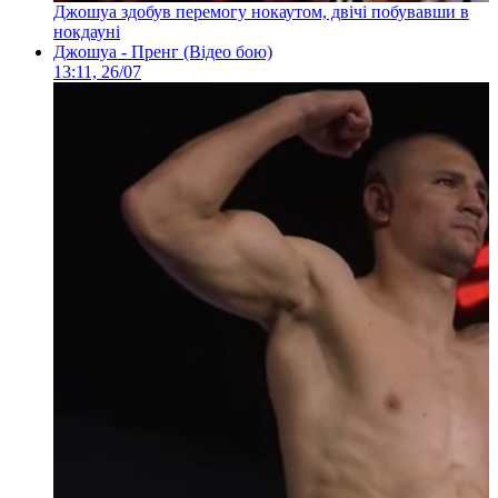
Джошуа здобув перемогу нокаутом, двічі побувавши в
нокдауні
Джошуа - Пренг (Відео бою)
13:11, 26/07