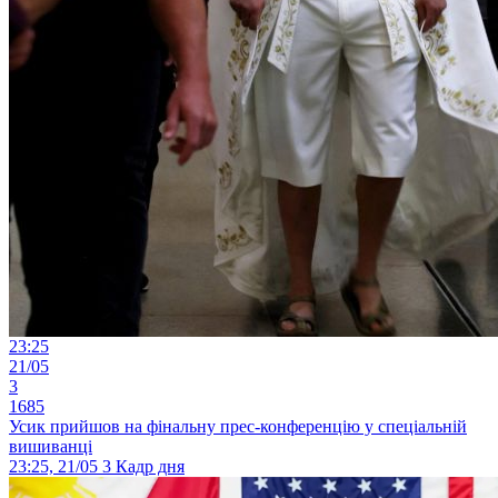
23:25
21/05
3
1685
Усик прийшов на фінальну прес-конференцію у спеціальній
вишиванці
23:25, 21/05
3
Кадр дня