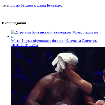
Теги:
Едгар Берланга
,
Давід Бенавідес
Вибір редакції
Мозес Ітаума відмовився битися з Френком Санчесом
10.07.2026, 12:54