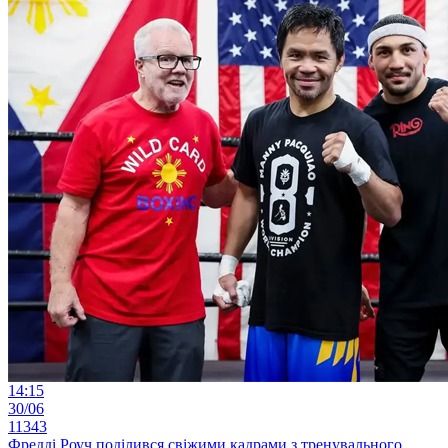
14:15
30/06
11343
Фредді Роуч поділився свіжими кадрами з тренувального