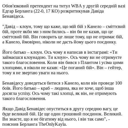
Обов'язковий претендент на титул WBA у другій середній вазі
Едгар Берланга (22-0, 17 КО) розкритикував Давіда
Бенавідеса.
"Давід – клоун, тому що каже, що мій бій з Канело – сміттєвий
бій, проте якби ми з ним бились – він би не казав, що це
сміттєвий бій. Він говорить це лише тому, що не отримає бій,
а Канело, ймовірно, ніколи не дасть йому цього поєдинку.
Його батько – клоун. Ось чому я написав в інстаграмі: «Ти
займаєшся клоунадою. Ти клоун». Ось чому ви не отримуєте
такого благословення. Коли він бився з Плантом і усіма цими
хлопцями, я ніколи не казав: «Це поганий бій». Він – гейтер,
тому я не звертаю уваги на нього.
Бенавідесу доведеться битися з Канело, коли він проведе 100
боїв. Його батько – краб – людина, яка не хоче, щоб інша
досягла успіху. Ось чому такі хлопці, як він, не отримують
такого благословення.
Якщо Давід Бенавідес опуститься в другу середню вагу, це
буде великий бій. Це ще один грошовий поєдинок. Великий.
Ви знаєте, що я не бігатиму від нього, і він так само", -
пояснив Берланга TheOnlyKayla.