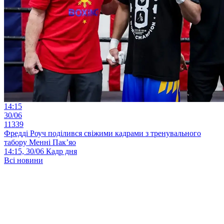
14:15
30/06
11339
Фредді Роуч поділився свіжими кадрами з тренувального
табору Менні Пак’яо
14:15, 30/06
Кадр дня
Всі новини