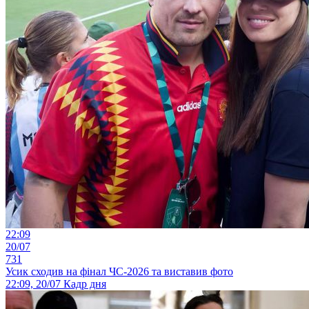
22:09
20/07
731
Усик сходив на фінал ЧС-2026 та виставив фото
22:09, 20/07
Кадр дня