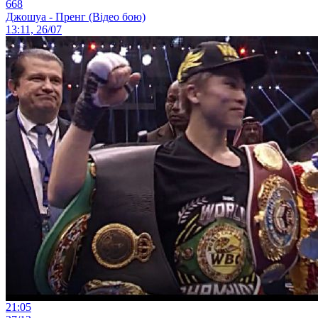
668
Джошуа - Пренг (Відео бою)
13:11, 26/07
21:05