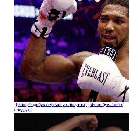
Джошуа здобув перемогу нокаутом, двічі побувавши в
нокдауні