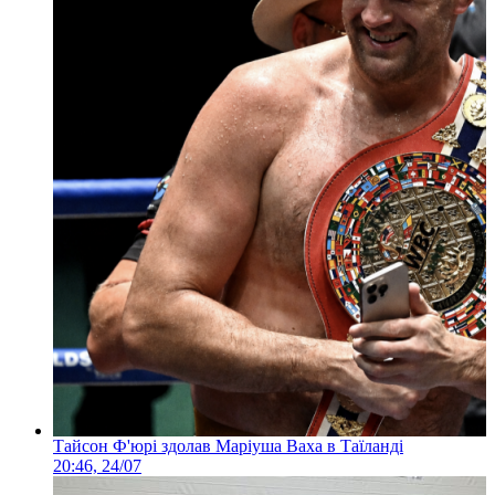
Тайсон Ф'юрі здолав Маріуша Ваха в Таїланді
20:46, 24/07