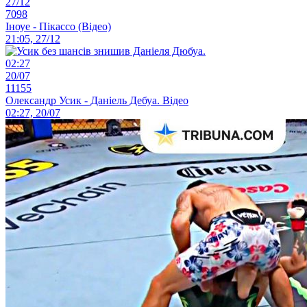
27/12
7098
Іноуе - Пікассо (Відео)
21:05, 27/12
02:27
20/07
11155
Олександр Усик - Даніель Дебуа. Відео
02:27, 20/07