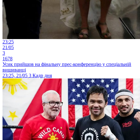
23:25
21/05
3
1678
Усик прийшов на фінальну прес-конференцію у спеціальній
вишиванці
23:25, 21/05
3
Кадр дня