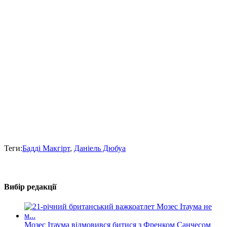
Теги:
Бадді Макгірт
,
Даніель Дюбуа
Вибір редакції
Мозес Ітаума відмовився битися з Френком Санчесом