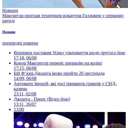
Новини
Макгрегор програв технічним нокаутом Голловею у першому
раунді
Новини
попередні новини
Верховен поставив Усику ультиматум щодо другого бою
17:18, 06/08
Конор Макгрегор переніс операцію на коліні
17:15, 06/08
Бій Ф’юрі-Джошуа може пройти 20 листопада
14:09, 06/08
Автомати Igrosoft, які досі тримають гравців у СНД-
казино
23:11, 02/08
Джошуа - Пренг (Відео бою)
13:11, 26/07
13:00