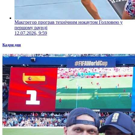
Макгрегор програв технічним нокаутом Голловею у
першому раунді
12.07.2026, 9:59
Кадри дня