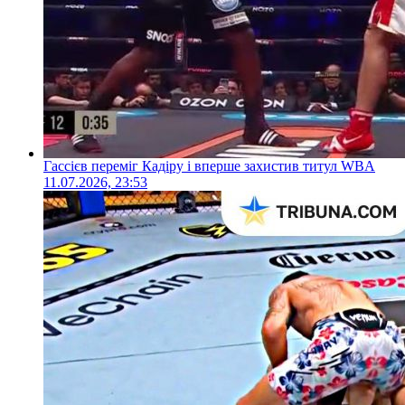
Гассієв переміг Кадіру і вперше захистив титул WBA
11.07.2026, 23:53