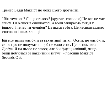
Тренер Бадді Макгірт не може цього зрозуміти.
"Він чемпіон? Як це сталося? [крутить головою] Це все не має
сенсу. Ти б'єшся в елімінаторі, а вони забирають титул у
іншого, і тепер ти чемпіон? Це якась туфта. Це несправедливо
стосовно інших хлопців.
Бій між ними має бути за вакантний титул. Ось як це має бути,
якщо про це подумати і щоб це мало сенс. Це не помилка
Дюбуа. Я на нього не злюся, але бій буде цікавіший, якщо
бійці поб'ються за вакантний титул", - пояснив Макгірт
Seconds Out.