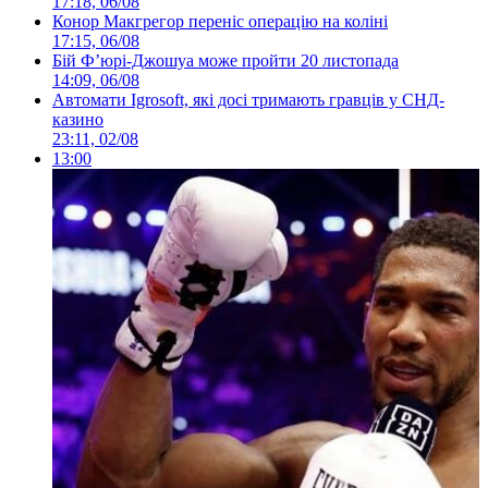
17:18, 06/08
Конор Макгрегор переніс операцію на коліні
17:15, 06/08
Бій Ф’юрі-Джошуа може пройти 20 листопада
14:09, 06/08
Автомати Igrosoft, які досі тримають гравців у СНД-
казино
23:11, 02/08
13:00