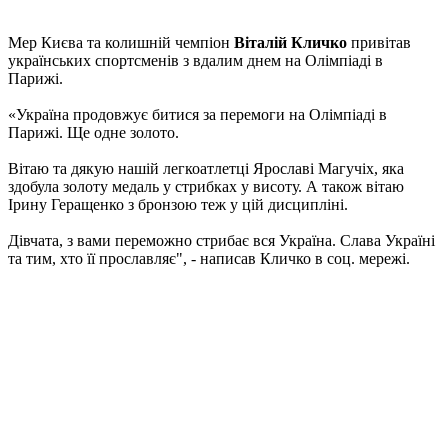
Мер Києва та колишній чемпіон
Віталій Кличко
привітав
українських спортсменів з вдалим днем на Олімпіаді в
Парижі.
«Україна продовжує битися за перемоги на Олімпіаді в
Парижі. Ще одне золото.
Вітаю та дякую нашій легкоатлетці Ярославі Магучіх, яка
здобула золоту медаль у стрибках у висоту. А також вітаю
Ірину Геращенко з бронзою теж у цій дисципліні.
Дівчата, з вами переможно стрибає вся Україна. Слава Україні
та тим, хто її прославляє", - написав Кличко в соц. мережі.