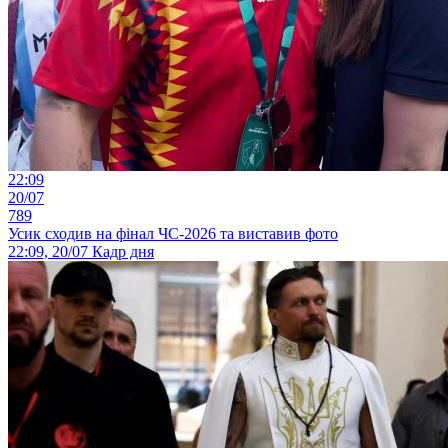
22:09
20/07
789
Усик сходив на фінал ЧС-2026 та виставив фото
22:09, 20/07
Кадр дня