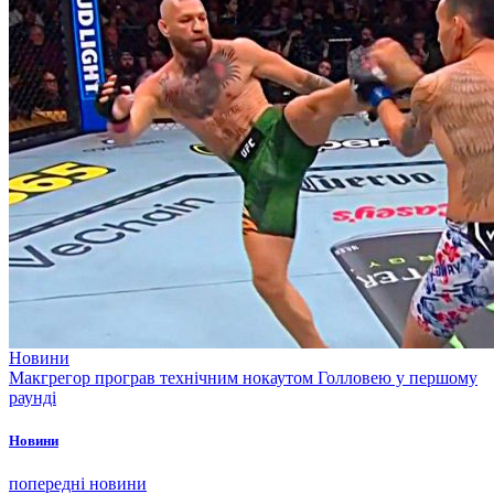
Новини
Макгрегор програв технічним нокаутом Голловею у першому
раунді
Новини
попередні новини