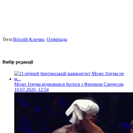
Теги:
Віталій Кличко
,
Олімпіада
Вибір редакції
Мозес Ітаума відмовився битися з Френком Санчесом
10.07.2026, 12:54