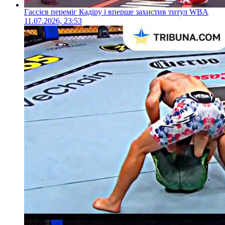
Гассієв переміг Кадіру і вперше захистив титул WBA
11.07.2026, 23:53