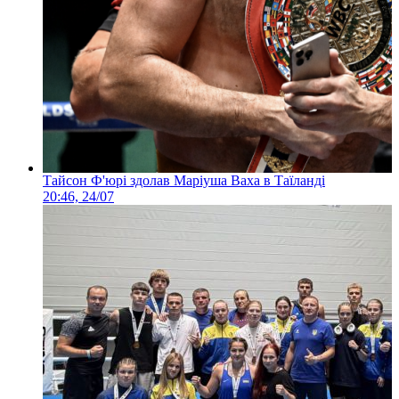
Тайсон Ф'юрі здолав Маріуша Ваха в Таїланді
20:46, 24/07