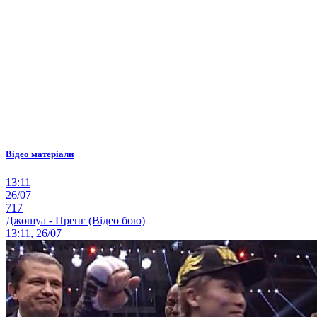
Відео матеріали
13:11
26/07
717
Джошуа - Пренг (Відео бою)
13:11, 26/07