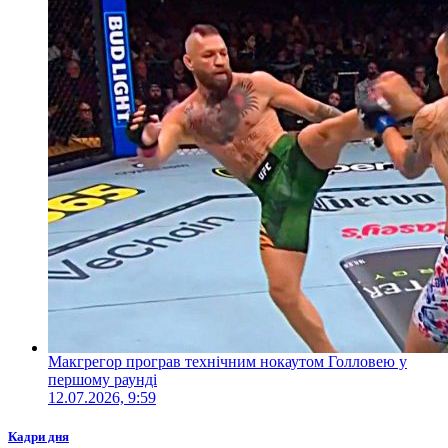
Макгрегор програв технічним нокаутом Голловею у
першому раунді
12.07.2026, 9:59
Кадри дня