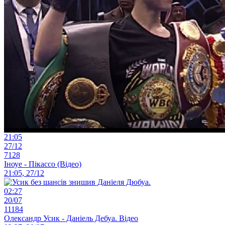
21:05
27/12
7128
Іноуе - Пікассо (Відео)
21:05, 27/12
02:27
20/07
11184
Олександр Усик - Даніель Дебуа. Відео