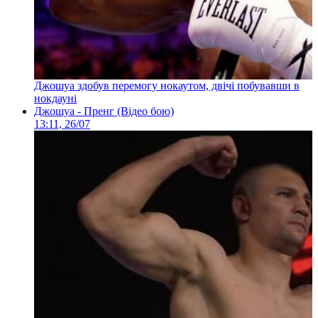
Джошуа здобув перемогу нокаутом, двічі побувавши в
нокдауні
Джошуа - Пренг (Відео бою)
13:11, 26/07