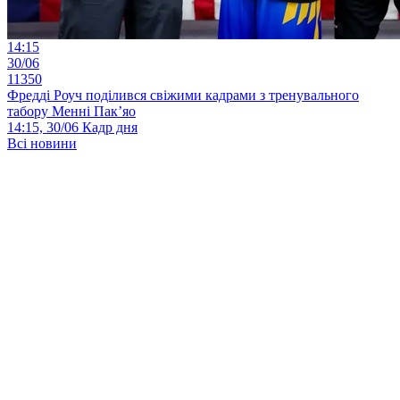
14:15
30/06
11350
Фредді Роуч поділився свіжими кадрами з тренувального
табору Менні Пак’яо
14:15, 30/06
Кадр дня
Всі новини