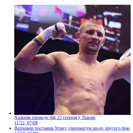
Хижняк проведе бій 22 серпня у Львові
11:52, 07/08
Верховен поставив Усику ультиматум щодо другого бою