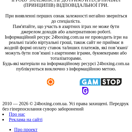
(ПРИНЦИПІВ) ВІДПОВІДАЛЬНОЇ ГРИ.
При виявленні перших ознак залежності негайно зверніться
до спеціаліста.
Пам'ятайте, що участь в азартних іграх не може бути
джерелом доходів або альтернативою роботі.
Інформаційний ресурс 24boxing.com.ua не проводить ігри на
реальні та/або віртуальні гроші, також сайт не приймає в
жодній формі оплату ставок та/інших платежів, які пов’язані/
можуть бути пов’язані з азартними іграми, букмекерами або
тоталізаторами.
Будь-які матеріали на інформаційному ресурсі 24boxing.com.ua
публікуються виключно з інформаційною метою.
2010 — 2026 ©
24boxing.com.ua.
Усi права захищенi. Передрук
без гіперпосилання суворо заборонений
Про нас
Реклама на сайті
Про проект