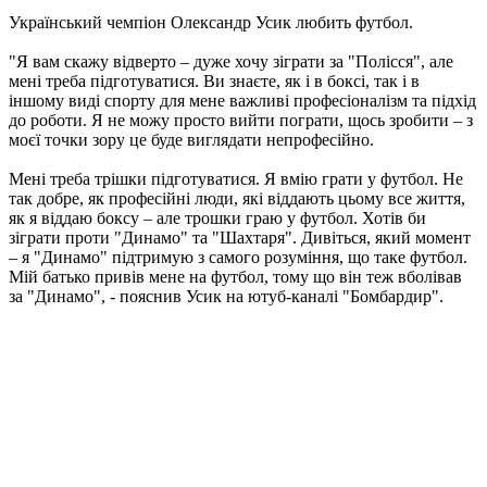
Український чемпіон Олександр Усик любить футбол.
"Я вам скажу відверто – дуже хочу зіграти за "Полісся", але
мені треба підготуватися. Ви знаєте, як і в боксі, так і в
іншому виді спорту для мене важливі професіоналізм та підхід
до роботи. Я не можу просто вийти пограти, щось зробити – з
моєї точки зору це буде виглядати непрофесійно.
Мені треба трішки підготуватися. Я вмію грати у футбол. Не
так добре, як професійні люди, які віддають цьому все життя,
як я віддаю боксу – але трошки граю у футбол. Хотів би
зіграти проти "Динамо" та "Шахтаря". Дивіться, який момент
– я "Динамо" підтримую з самого розуміння, що таке футбол.
Мій батько привів мене на футбол, тому що він теж вболівав
за "Динамо", - пояснив Усик на ютуб-каналі "Бомбардир".