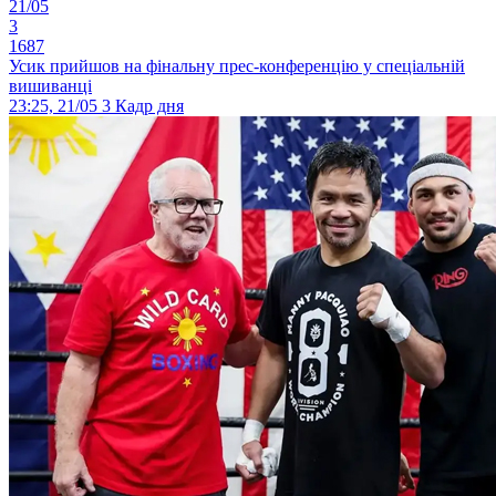
21/05
3
1687
Усик прийшов на фінальну прес-конференцію у спеціальній
вишиванці
23:25, 21/05
3
Кадр дня