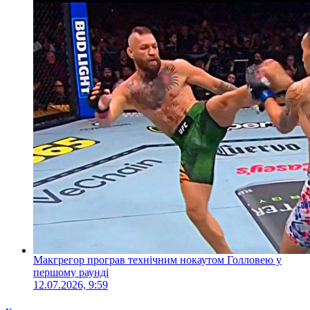
Макгрегор програв технічним нокаутом Голловею у
першому раунді
12.07.2026, 9:59