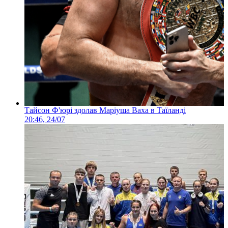
Тайсон Ф'юрі здолав Маріуша Ваха в Таїланді
20:46, 24/07