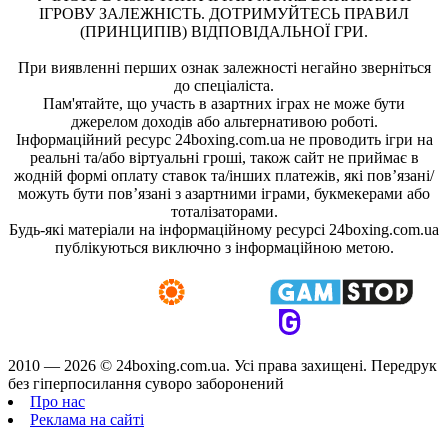
ІГРОВУ ЗАЛЕЖНІСТЬ. ДОТРИМУЙТЕСЬ ПРАВИЛ
(ПРИНЦИПІВ) ВІДПОВІДАЛЬНОЇ ГРИ.
При виявленні перших ознак залежності негайно зверніться
до спеціаліста.
Пам'ятайте, що участь в азартних іграх не може бути
джерелом доходів або альтернативою роботі.
Інформаційний ресурс 24boxing.com.ua не проводить ігри на
реальні та/або віртуальні гроші, також сайт не приймає в
жодній формі оплату ставок та/інших платежів, які пов’язані/
можуть бути пов’язані з азартними іграми, букмекерами або
тоталізаторами.
Будь-які матеріали на інформаційному ресурсі 24boxing.com.ua
публікуються виключно з інформаційною метою.
2010 — 2026 ©
24boxing.com.ua.
Усi права захищенi. Передрук
без гіперпосилання суворо заборонений
Про нас
Реклама на сайті