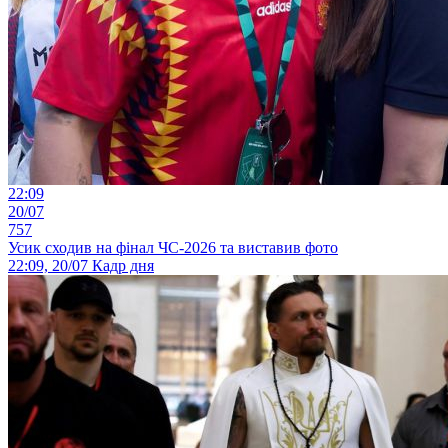
22:09
20/07
757
Усик сходив на фінал ЧС-2026 та виставив фото
22:09, 20/07
Кадр дня