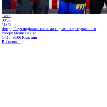
14:15
30/06
11345
Фредді Роуч поділився свіжими кадрами з тренувального
табору Менні Пак’яо
14:15, 30/06
Кадр дня
Всі новини