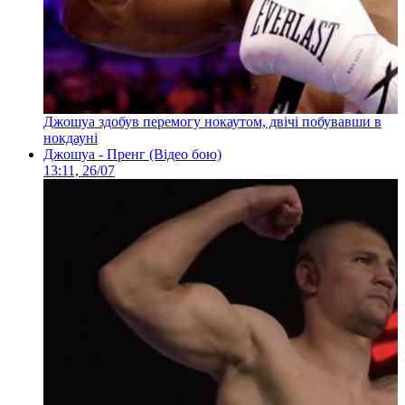
Джошуа здобув перемогу нокаутом, двічі побувавши в
нокдауні
Джошуа - Пренг (Відео бою)
13:11, 26/07