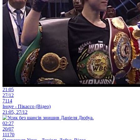
21:05
27/12
7114
Іноуе - Пікассо (Відео)
21:05, 27/12
02:27
20/07
11170