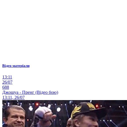
Відео матеріали
13:11
26/07
688
Джошуа - Пренг (Відео бою)
13:11, 26/07