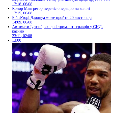
17:18, 06/08
Конор Макгрегор переніс операцію на коліні
17:15, 06/08
Бій Ф’юрі-Джошуа може пройти 20 листопада
14:09, 06/08
Автомати Igrosoft, які досі тримають гравців у СНД-
казино
23:11, 02/08
13:00