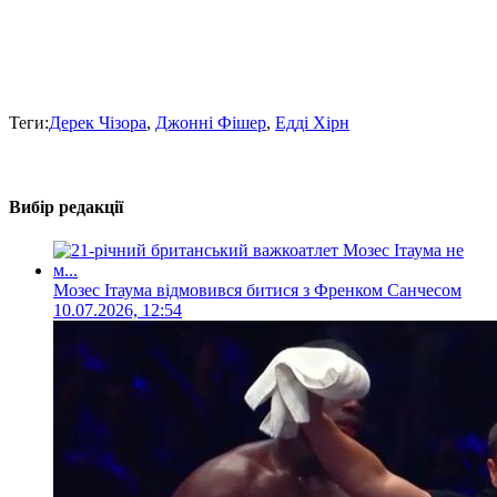
Теги:
Дерек Чізора
,
Джонні Фішер
,
Едді Хірн
Вибір редакції
Мозес Ітаума відмовився битися з Френком Санчесом
10.07.2026, 12:54