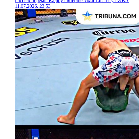
Гассієв переміг Кадіру і вперше захистив титул WBA
11.07.2026, 23:53