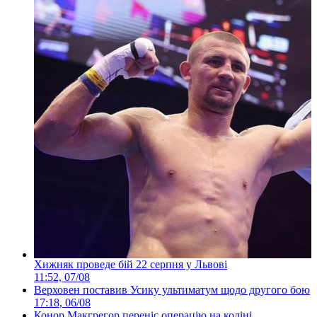
Хижняк проведе бій 22 серпня у Львові
11:52, 07/08
Верховен поставив Усику ультиматум щодо другого бою
17:18, 06/08
Конор Макгрегор переніс операцію на коліні