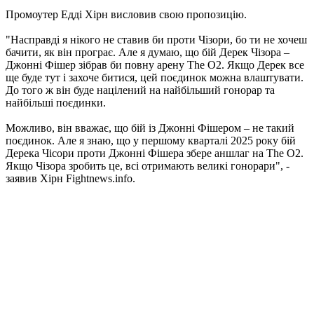
Промоутер Едді Хірн висловив свою пропозицію.
"Насправді я нікого не ставив би проти Чізори, бо ти не хочеш
бачити, як він програє. Але я думаю, що бій Дерек Чізора –
Джонні Фішер зібрав би повну арену The O2. Якщо Дерек все
ще буде тут і захоче битися, цей поєдинок можна влаштувати.
До того ж він буде націлений на найбільший гонорар та
найбільші поєдинки.
Можливо, він вважає, що бій із Джонні Фішером – не такий
поєдинок. Але я знаю, що у першому кварталі 2025 року бій
Дерека Чісори проти Джонні Фішера збере аншлаг на The O2.
Якщо Чізора зробить це, всі отримають великі гонорари", -
заявив Хірн Fightnews.info.