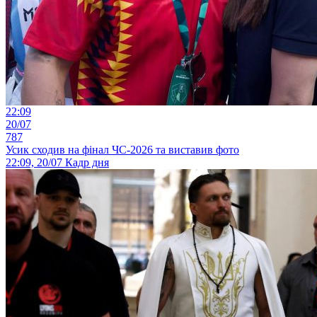
22:09
20/07
787
Усик сходив на фінал ЧС-2026 та виставив фото
22:09, 20/07
Кадр дня