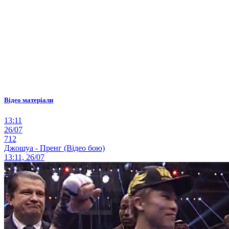
Відео матеріали
13:11
26/07
712
Джошуа - Пренг (Відео бою)
13:11, 26/07