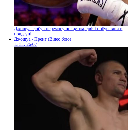
Джошуа здобув перемогу нокаутом, двічі побувавши в
нокдауні
Джошуа - Пренг (Відео бою)
13:11, 26/07