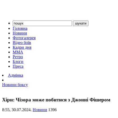
Головна
Новини
Фотогалерея
Відео боїв
Кадри дня
ММА
Ретро
Блоги
Преса
Адмінка
Новини боксу
Хірн: Чізора може побитися з Джонні Фішером
8:55,
30.07.2024.
Новини
1396