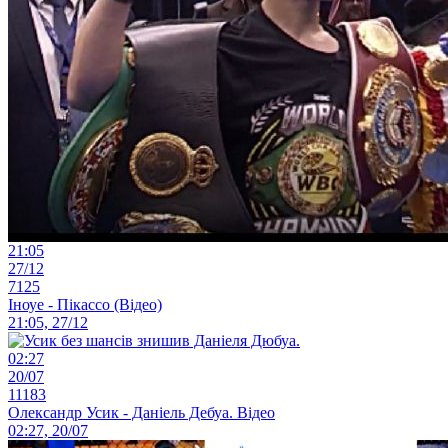
21:05
27/12
7125
Іноуе - Пікассо (Відео)
21:05, 27/12
02:27
20/07
11183
Олександр Усик - Даніель Дебуа. Відео
02:27, 20/07