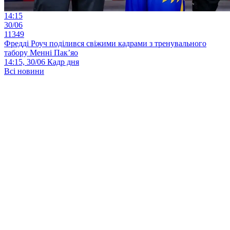
14:15
30/06
11349
Фредді Роуч поділився свіжими кадрами з тренувального
табору Менні Пак’яо
14:15, 30/06
Кадр дня
Всі новини