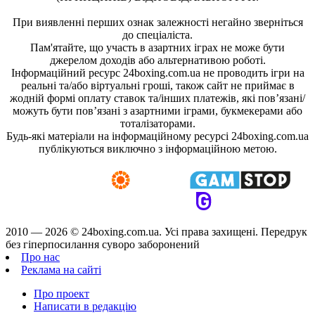
При виявленні перших ознак залежності негайно зверніться
до спеціаліста.
Пам'ятайте, що участь в азартних іграх не може бути
джерелом доходів або альтернативою роботі.
Інформаційний ресурс 24boxing.com.ua не проводить ігри на
реальні та/або віртуальні гроші, також сайт не приймає в
жодній формі оплату ставок та/інших платежів, які пов’язані/
можуть бути пов’язані з азартними іграми, букмекерами або
тоталізаторами.
Будь-які матеріали на інформаційному ресурсі 24boxing.com.ua
публікуються виключно з інформаційною метою.
2010 — 2026 ©
24boxing.com.ua.
Усi права захищенi. Передрук
без гіперпосилання суворо заборонений
Про нас
Реклама на сайті
Про проект
Написати в редакцію