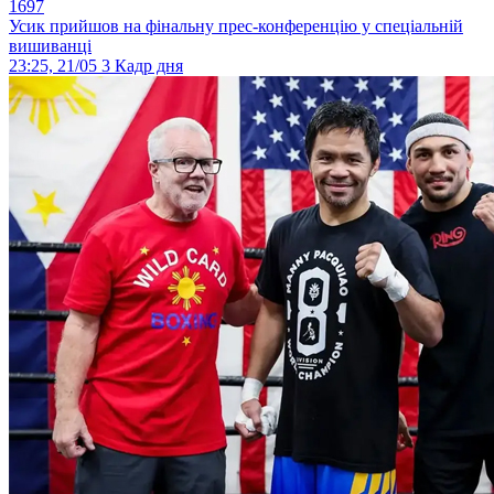
1697
Усик прийшов на фінальну прес-конференцію у спеціальній
вишиванці
23:25, 21/05
3
Кадр дня