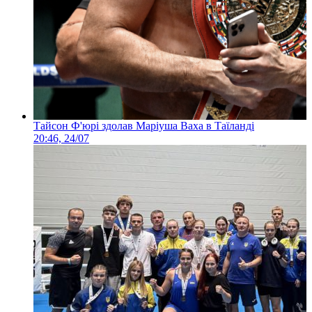
Тайсон Ф'юрі здолав Маріуша Ваха в Таїланді
20:46, 24/07