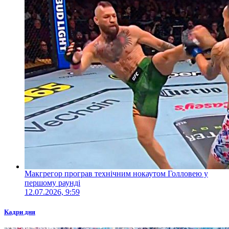
Макгрегор програв технічним нокаутом Голловею у
першому раунді
12.07.2026, 9:59
Кадри дня