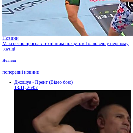
Новини
Макгрегор програв технічним нокаутом Голловею у першому
раунді
Новини
попередні новини
Джошуа - Пренг (Відео бою)
13:11, 26/07