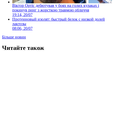
Віктор Ортіс дебютував у боях на голих кулаках і
покинув ринг з жорсткою травмою обличчя
19:14, 20/07
Протеиновый изолят: быстрый белок с низкой долей
лактозы
08:06, 20/07
Більше новин
Читайте також