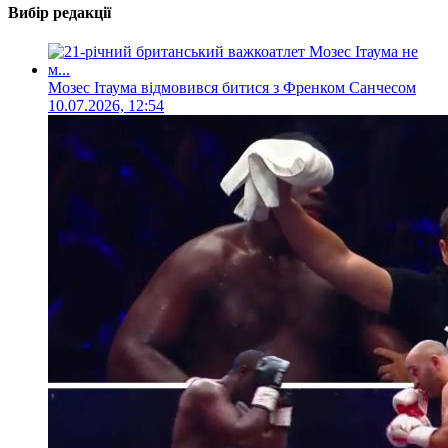
Вибір редакції
Мозес Ітаума відмовився битися з Френком Санчесом
10.07.2026, 12:54