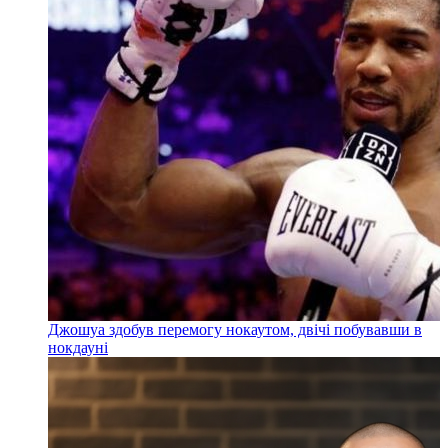
Джошуа здобув перемогу нокаутом, двічі побувавши в
нокдауні