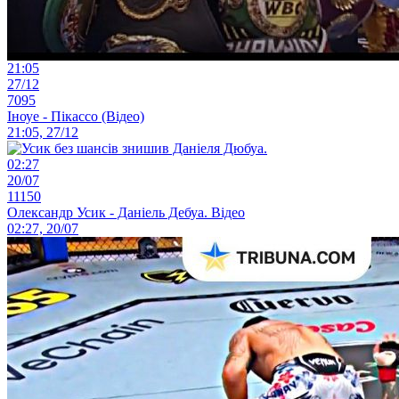
21:05
27/12
7095
Іноуе - Пікассо (Відео)
21:05, 27/12
02:27
20/07
11150
Олександр Усик - Даніель Дебуа. Відео
02:27, 20/07