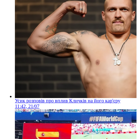
Усик розповів про вплив Кличків на його кар'єру
11:42, 21/07