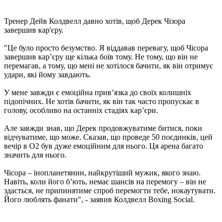
Тренер Дейв Колдвелл давно хотів, щоб Дерек Чізора
завершив кар'єру.
"Це було просто безумство. Я віддавав перевагу, щоб Чісора
завершив карʼєру ще кілька боїв тому. Не тому, що він не
перемагав, а тому, що мені не хотілося бачити, як він отримує
удари, які йому завдають.
У мене завжди є емоційна привʼязка до своїх колишніх
підопічних. Не хотів бачити, як він так часто пропускає в
голову, особливо на останніх стадіях карʼєри.
Але завжди знав, що Дерек продовжуватиме битися, поки
відчуватиме, що може. Сказав, що проведе 50 поєдинків, цей
вечір в О2 був дуже емоційним для нього. Ця арена багато
значить для нього.
Чісора – інопланетянин, найкрутіший мужик, якого знаю.
Навіть, коли його бʼють, немає шансів на перемогу – він не
здасться, не припинятиме спроб перемогти тебе, нокаутувати.
Його люблять фанати", - заявив Колдвелл Boxing Social.