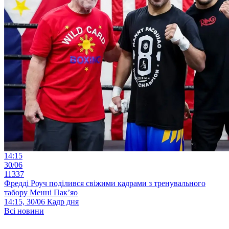
14:15
30/06
11337
Фредді Роуч поділився свіжими кадрами з тренувального
табору Менні Пак’яо
14:15, 30/06
Кадр дня
Всі новини