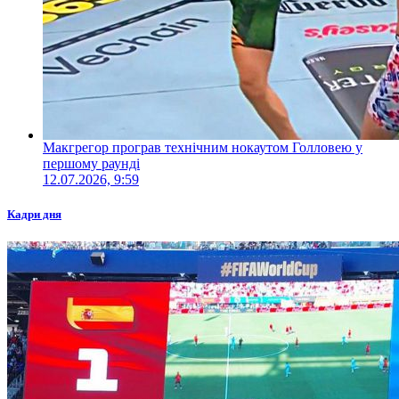
Макгрегор програв технічним нокаутом Голловею у
першому раунді
12.07.2026, 9:59
Кадри дня