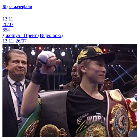
Відео матеріали
13:11
26/07
654
Джошуа - Пренг (Відео бою)
13:11, 26/07