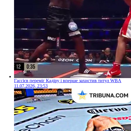
Гассієв переміг Кадіру і вперше захистив титул WBA
11.07.2026, 23:53