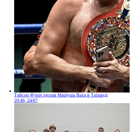
Тайсон Ф'юрі здолав Маріуша Ваха в Таїланді
20:46, 24/07