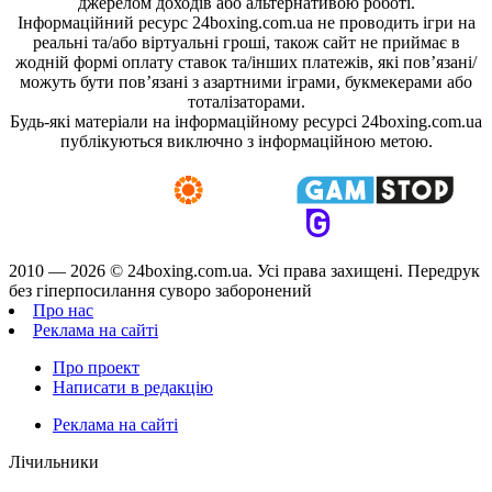
джерелом доходів або альтернативою роботі.
Інформаційний ресурс 24boxing.com.ua не проводить ігри на
реальні та/або віртуальні гроші, також сайт не приймає в
жодній формі оплату ставок та/інших платежів, які пов’язані/
можуть бути пов’язані з азартними іграми, букмекерами або
тоталізаторами.
Будь-які матеріали на інформаційному ресурсі 24boxing.com.ua
публікуються виключно з інформаційною метою.
2010 — 2026 ©
24boxing.com.ua.
Усi права захищенi. Передрук
без гіперпосилання суворо заборонений
Про нас
Реклама на сайті
Про проект
Написати в редакцію
Реклама на сайті
Лічильники