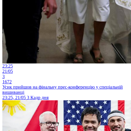
23:25
21/05
3
1672
Усик прийшов на фінальну прес-конференцію у спеціальній
вишиванці
23:25, 21/05
3
Кадр дня