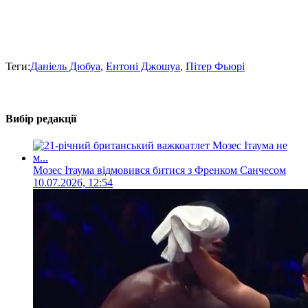
Теги:
Даніель Дюбуа
,
Ентоні Джошуа
,
Пітер Фьюрі
Вибір редакції
Мозес Ітаума відмовився битися з Френком Санчесом
10.07.2026, 12:54