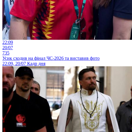
22:09
20/07
735
Усик сходив на фінал ЧС-2026 та виставив фото
22:09, 20/07
Кадр дня