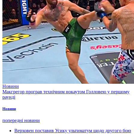
Новини
Макгрегор програв технічним нокаутом Голловею у першому
раунді
Новини
попередні новини
Верховен поставив Усику ультиматум щодо другого бою