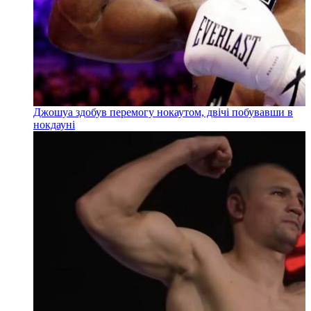
Джошуа здобув перемогу нокаутом, двічі побувавши в
нокдауні