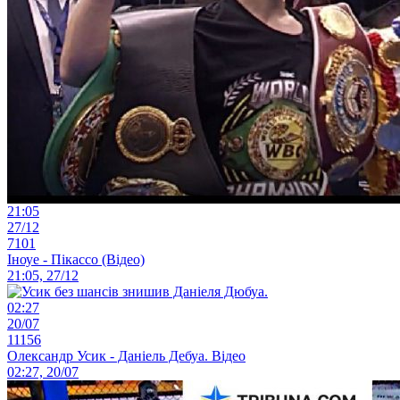
21:05
27/12
7101
Іноуе - Пікассо (Відео)
21:05, 27/12
02:27
20/07
11156
Олександр Усик - Даніель Дебуа. Відео
02:27, 20/07