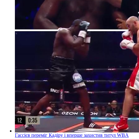
Гассієв переміг Кадіру і вперше захистив титул WBA