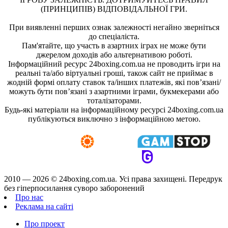
(ПРИНЦИПІВ) ВІДПОВІДАЛЬНОЇ ГРИ.
При виявленні перших ознак залежності негайно зверніться
до спеціаліста.
Пам'ятайте, що участь в азартних іграх не може бути
джерелом доходів або альтернативою роботі.
Інформаційний ресурс 24boxing.com.ua не проводить ігри на
реальні та/або віртуальні гроші, також сайт не приймає в
жодній формі оплату ставок та/інших платежів, які пов’язані/
можуть бути пов’язані з азартними іграми, букмекерами або
тоталізаторами.
Будь-які матеріали на інформаційному ресурсі 24boxing.com.ua
публікуються виключно з інформаційною метою.
2010 — 2026 ©
24boxing.com.ua.
Усi права захищенi. Передрук
без гіперпосилання суворо заборонений
Про нас
Реклама на сайті
Про проект