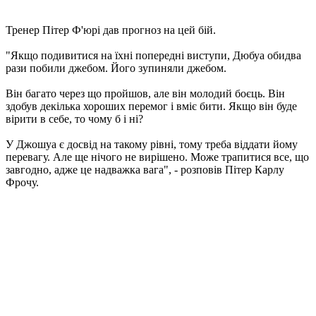
Тренер Пітер Ф'юрі дав прогноз на цей бій.
"Якщо подивитися на їхні попередні виступи, Дюбуа обидва
рази побили джебом. Його зупиняли джебом.
Він багато через що пройшов, але він молодий боєць. Він
здобув декілька хороших перемог і вміє бити. Якщо він буде
вірити в себе, то чому б і ні?
У Джошуа є досвід на такому рівні, тому треба віддати йому
перевагу. Але ще нічого не вирішено. Може трапитися все, що
завгодно, адже це надважка вага", - розповів Пітер Карлу
Фрочу.