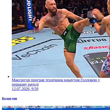
Макгрегор програв технічним нокаутом Голловею у
першому раунді
12.07.2026, 9:59
Кадри дня