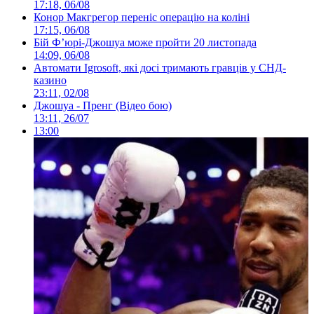
17:18, 06/08
Конор Макгрегор переніс операцію на коліні
17:15, 06/08
Бій Ф’юрі-Джошуа може пройти 20 листопада
14:09, 06/08
Автомати Igrosoft, які досі тримають гравців у СНД-
казино
23:11, 02/08
Джошуа - Пренг (Відео бою)
13:11, 26/07
13:00