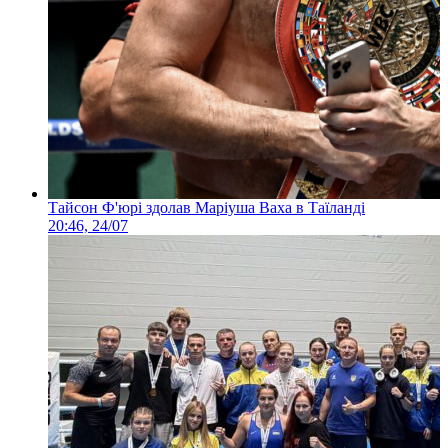
Тайсон Ф'юрі здолав Маріуша Ваха в Таїланді
20:46, 24/07