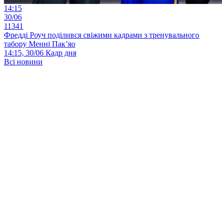
14:15
30/06
11341
Фредді Роуч поділився свіжими кадрами з тренувального
табору Менні Пак’яо
14:15, 30/06
Кадр дня
Всі новини