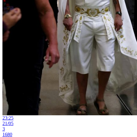
23:25
21/05
3
1680