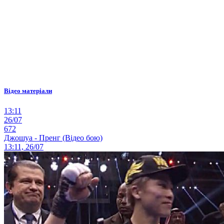
Відео матеріали
13:11
26/07
672
Джошуа - Пренг (Відео бою)
13:11, 26/07