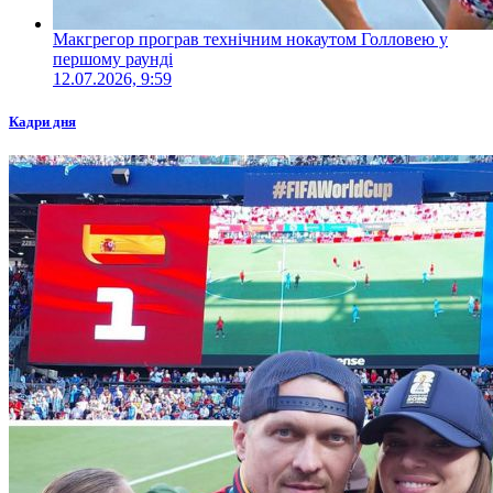
Макгрегор програв технічним нокаутом Голловею у
першому раунді
12.07.2026, 9:59
Кадри дня