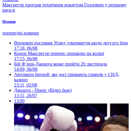
Макгрегор програв технічним нокаутом Голловею у першому
раунді
Новини
попередні новини
Верховен поставив Усику ультиматум щодо другого бою
17:18, 06/08
Конор Макгрегор переніс операцію на коліні
17:15, 06/08
Бій Ф’юрі-Джошуа може пройти 20 листопада
14:09, 06/08
Автомати Igrosoft, які досі тримають гравців у СНД-
казино
23:11, 02/08
Джошуа - Пренг (Відео бою)
13:11, 26/07
13:00