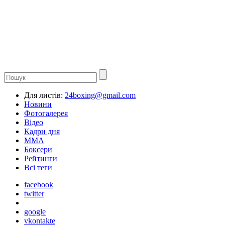
Для листів:
24boxing@gmail.com
Новини
Фотогалерея
Відео
Кадри дня
ММА
Боксери
Рейтинги
Всі теги
facebook
twitter
google
vkontakte