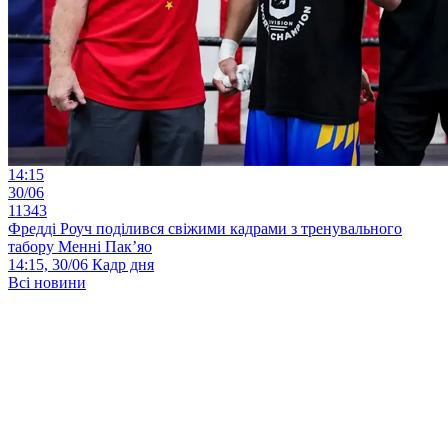
14:15
30/06
11343
Фредді Роуч поділився свіжими кадрами з тренувального
табору Менні Пак’яо
14:15, 30/06
Кадр дня
Всі новини