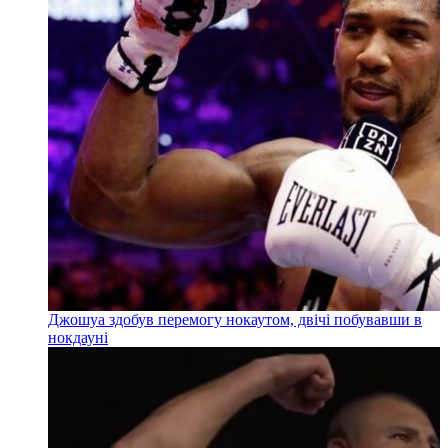
Джошуа здобув перемогу нокаутом, двічі побувавши в
нокдауні