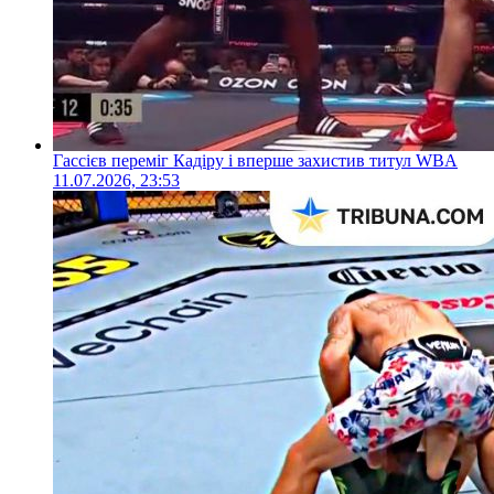
Гассієв переміг Кадіру і вперше захистив титул WBA
11.07.2026, 23:53