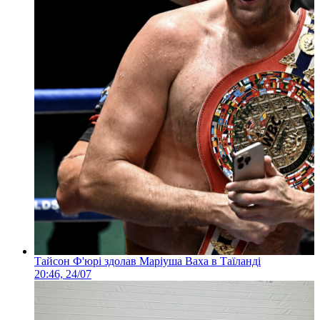
Тайсон Ф'юрі здолав Маріуша Ваха в Таїланді
20:46, 24/07