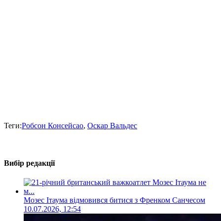
Теги:
Робсон Консейсао
,
Оскар Вальдес
Вибір редакції
Мозес Ітаума відмовився битися з Френком Санчесом
10.07.2026, 12:54