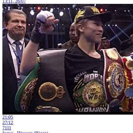
13:11, 26/07
21:05
27/12
7111