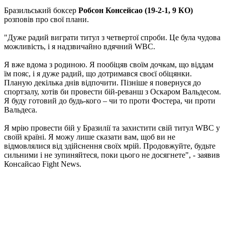
Бразильський боксер
Робсон Консейсао (19-2-1, 9 КО)
розповів про свої плани.
"Дуже радий виграти титул з четвертої спроби. Це була чудова
можливість, і я надзвичайно вдячний WBC.
Я вже вдома з родиною. Я пообіцяв своїм дочкам, що віддам
їм пояс, і я дуже радий, що дотримався своєї обіцянки.
Планую декілька днів відпочити. Пізніше я повернуся до
спортзалу, хотів би провести бій-реванш з Оскаром Вальдесом.
Я буду готовий до будь-кого – чи то проти Фостера, чи проти
Вальдеса.
Я мрію провести бій у Бразилії та захистити свій титул WBC у
своїй країні. Я можу лише сказати вам, щоб ви не
відмовлялися від здійснення своїх мрій. Продовжуйте, будьте
сильними і не зупиняйтеся, поки цього не досягнете", - заявив
Консайсао Fight News.