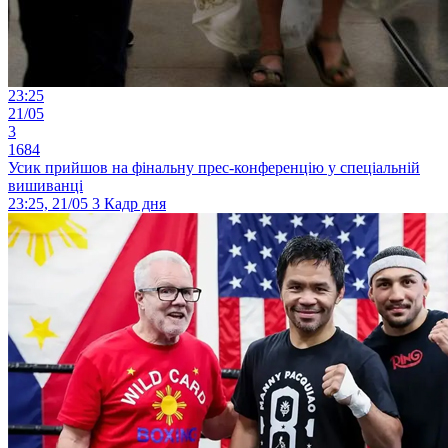
23:25
21/05
3
1684
Усик прийшов на фінальну прес-конференцію у спеціальній
вишиванці
23:25, 21/05
3
Кадр дня