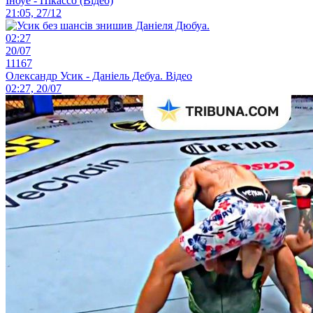
Іноуе - Пікассо (Відео)
21:05, 27/12
02:27
20/07
11167
Олександр Усик - Даніель Дебуа. Відео
02:27, 20/07