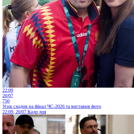
22:09
20/07
750
Усик сходив на фінал ЧС-2026 та виставив фото
22:09, 20/07
Кадр дня