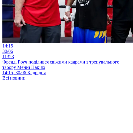
14:15
30/06
11353
Фредді Роуч поділився свіжими кадрами з тренувального
табору Менні Пак’яо
14:15, 30/06
Кадр дня
Всі новини