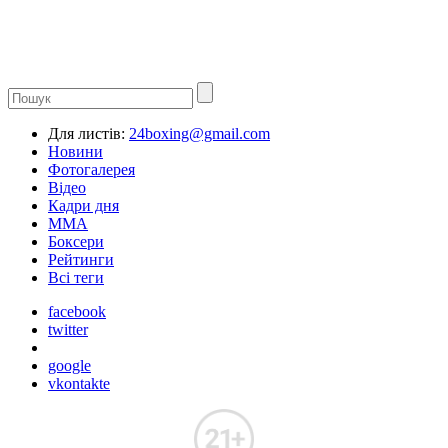
Для листів:
24boxing@gmail.com
Новини
Фотогалерея
Відео
Кадри дня
ММА
Боксери
Рейтинги
Всі теги
facebook
twitter
google
vkontakte