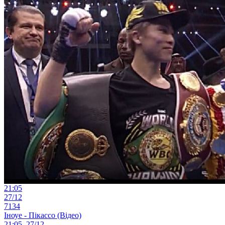
21:05
27/12
7134
Іноуе - Пікассо (Відео)
21:05, 27/12