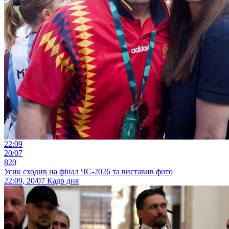
22:09
20/07
820
Усик сходив на фінал ЧС-2026 та виставив фото
22:09, 20/07
Кадр дня