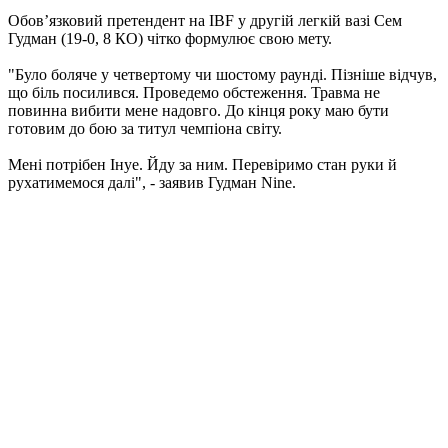
Обов’язковий претендент на IBF у другій легкій вазі Сем
Гудман (19-0, 8 КО) чітко формулює свою мету.
"Було боляче у четвертому чи шостому раунді. Пізніше відчув,
що біль посилився. Проведемо обстеження. Травма не
повинна вибити мене надовго. До кінця року маю бути
готовим до бою за титул чемпіона світу.
Мені потрібен Інуе. Йду за ним. Перевіримо стан руки й
рухатимемося далі", - заявив Гудман Nine.