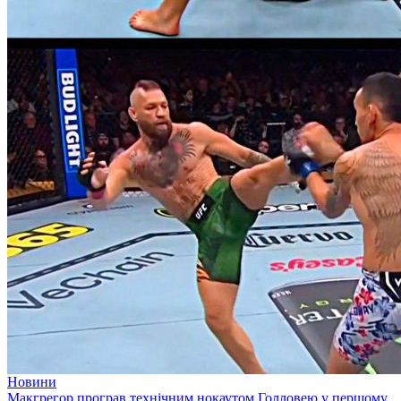
Новини
Макгрегор програв технічним нокаутом Голловею у першому