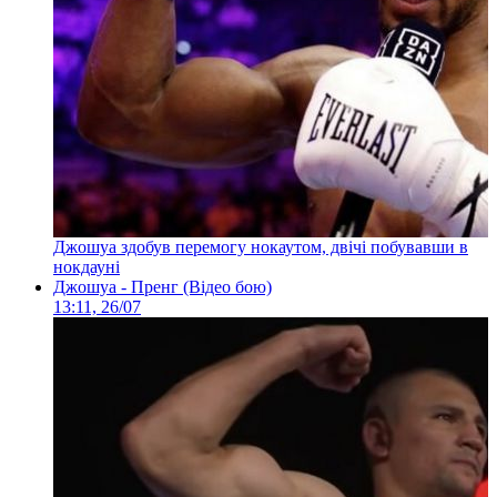
Джошуа здобув перемогу нокаутом, двічі побувавши в
нокдауні
Джошуа - Пренг (Відео бою)
13:11, 26/07