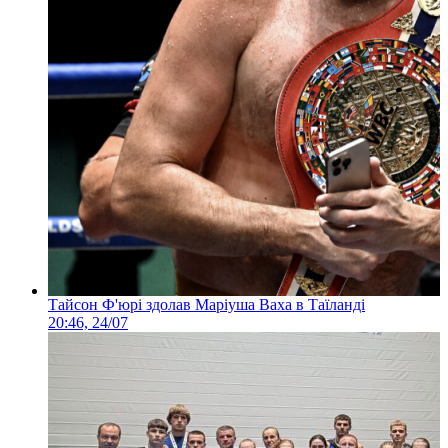
Тайсон Ф'юрі здолав Маріуша Ваха в Таїланді
20:46, 24/07