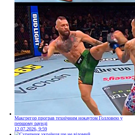
Макгрегор програв технічним нокаутом Голловею у
першому раунді
12.07.2026, 9:59