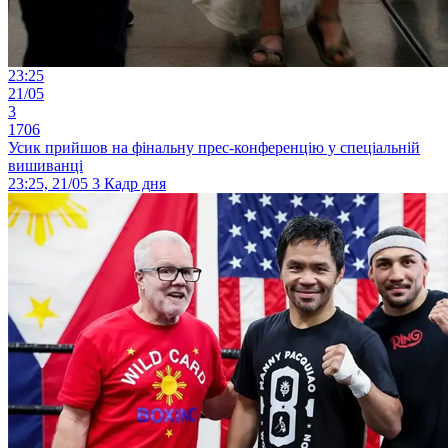
23:25
21/05
3
1706
Усик прийшов на фінальну прес-конференцію у спеціальній
вишиванці
23:25, 21/05
3
Кадр дня