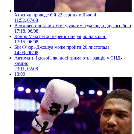
Хижняк проведе бій 22 серпня у Львові
11:52, 07/08
Верховен поставив Усику ультиматум щодо другого бою
17:18, 06/08
Конор Макгрегор переніс операцію на коліні
17:15, 06/08
Бій Ф’юрі-Джошуа може пройти 20 листопада
14:09, 06/08
Автомати Igrosoft, які досі тримають гравців у СНД-
казино
23:11, 02/08
13:00