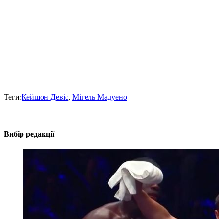
Теги:
Кейшон Девіс
,
Мігель Мадуено
Вибір редакції