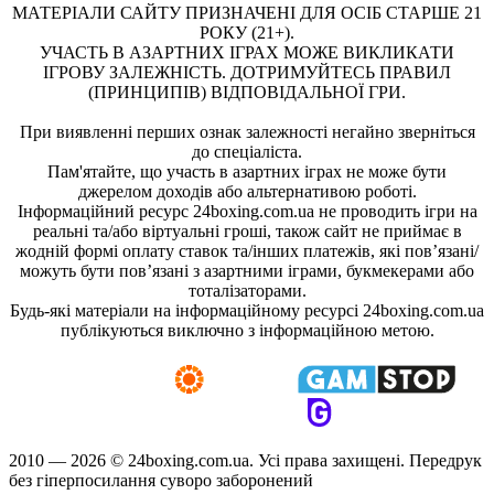
МАТЕРІАЛИ САЙТУ ПРИЗНАЧЕНІ ДЛЯ ОСІБ СТАРШЕ 21
РОКУ (21+).
УЧАСТЬ В АЗАРТНИХ ІГРАХ МОЖЕ ВИКЛИКАТИ
ІГРОВУ ЗАЛЕЖНІСТЬ. ДОТРИМУЙТЕСЬ ПРАВИЛ
(ПРИНЦИПІВ) ВІДПОВІДАЛЬНОЇ ГРИ.
При виявленні перших ознак залежності негайно зверніться
до спеціаліста.
Пам'ятайте, що участь в азартних іграх не може бути
джерелом доходів або альтернативою роботі.
Інформаційний ресурс 24boxing.com.ua не проводить ігри на
реальні та/або віртуальні гроші, також сайт не приймає в
жодній формі оплату ставок та/інших платежів, які пов’язані/
можуть бути пов’язані з азартними іграми, букмекерами або
тоталізаторами.
Будь-які матеріали на інформаційному ресурсі 24boxing.com.ua
публікуються виключно з інформаційною метою.
2010 — 2026 ©
24boxing.com.ua.
Усi права захищенi. Передрук
без гіперпосилання суворо заборонений