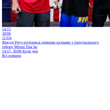
14:15
30/06
11354
Фредді Роуч поділився свіжими кадрами з тренувального
табору Менні Пак’яо
14:15, 30/06
Кадр дня
Всі новини