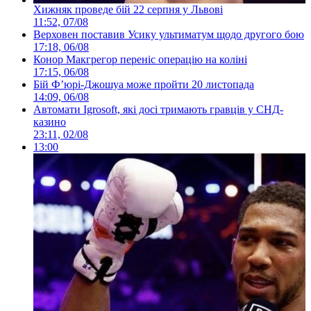
Хижняк проведе бій 22 серпня у Львові
11:52, 07/08
Верховен поставив Усику ультиматум щодо другого бою
17:18, 06/08
Конор Макгрегор переніс операцію на коліні
17:15, 06/08
Бій Ф’юрі-Джошуа може пройти 20 листопада
14:09, 06/08
Автомати Igrosoft, які досі тримають гравців у СНД-
казино
23:11, 02/08
13:00