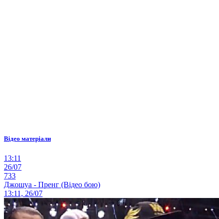
Відео матеріали
13:11
26/07
733
Джошуа - Пренг (Відео бою)
13:11, 26/07