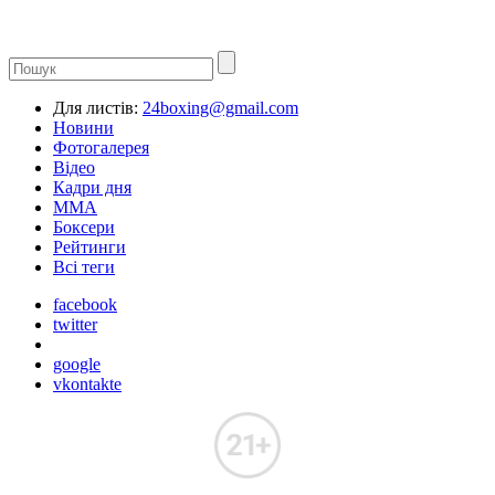
Для листів:
24boxing@gmail.com
Новини
Фотогалерея
Відео
Кадри дня
ММА
Боксери
Рейтинги
Всі теги
facebook
twitter
google
vkontakte