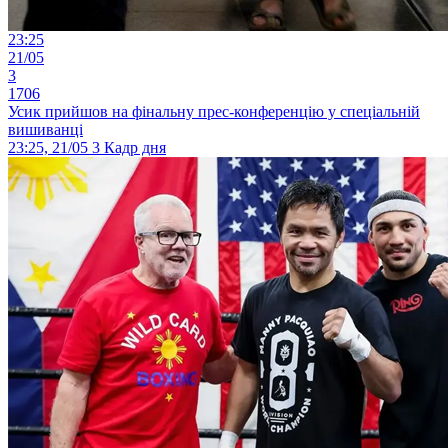
23:25
21/05
3
1706
Усик прийшов на фінальну прес-конференцію у спеціальній
вишиванці
23:25, 21/05
3
Кадр дня