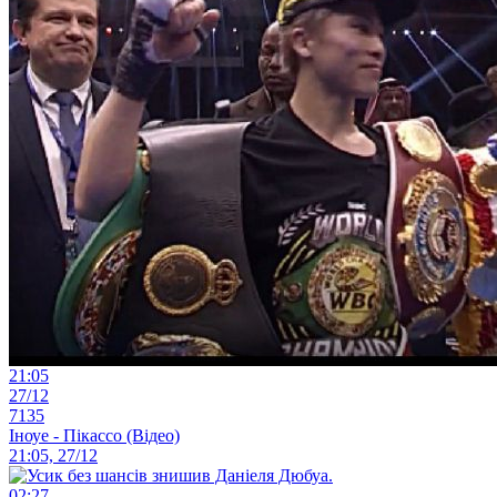
21:05
27/12
7135
Іноуе - Пікассо (Відео)
21:05, 27/12
02:27