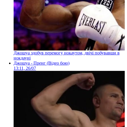
Джошуа здобув перемогу нокаутом, двічі побувавши в
нокдауні
Джошуа - Пренг (Відео бою)
13:11, 26/07