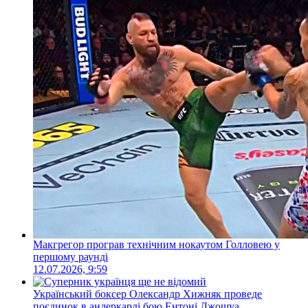
Макгрегор програв технічним нокаутом Голловею у
першому раунді
12.07.2026, 9:59
Український боксер Олександр Хижняк проведе
поєдинок в андеркарді бою Ентоні Джошуа