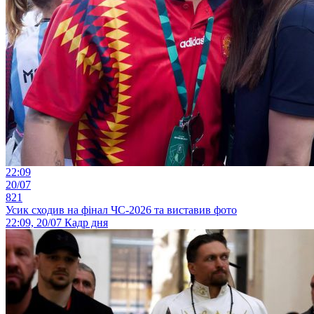
22:09
20/07
821
Усик сходив на фінал ЧС-2026 та виставив фото
22:09, 20/07
Кадр дня