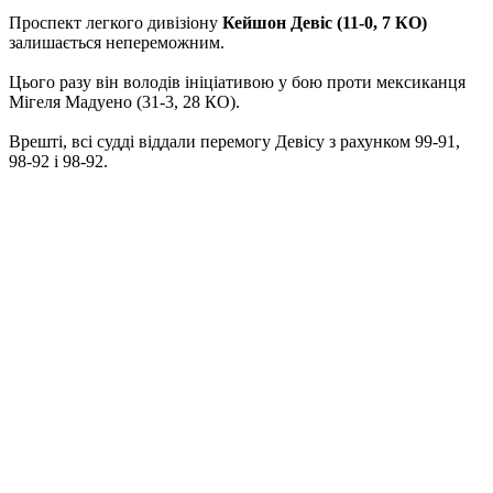
Проспект легкого дивізіону
Кейшон Девіс (11-0, 7 КО)
залишається непереможним.
Цього разу він володів ініціативою у бою проти мексиканця
Мігеля Мадуено (31-3, 28 КО).
Врешті, всі судді віддали перемогу Девісу з рахунком 99-91,
98-92 і 98-92.