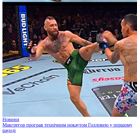
Новини
Макгрегор програв технічним нокаутом Голловею у першому
раунді