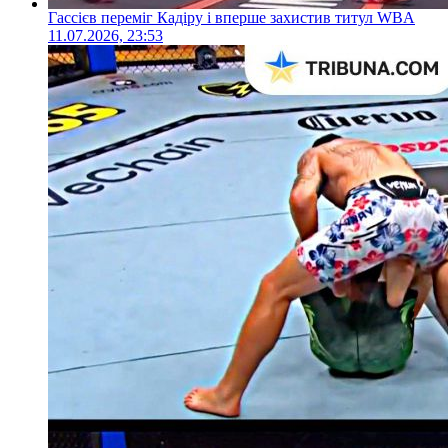
Гассієв переміг Кадіру і вперше захистив титул WBA
11.07.2026, 23:53