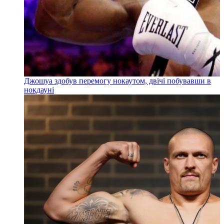
Джошуа здобув перемогу нокаутом, двічі побувавши в
нокдауні