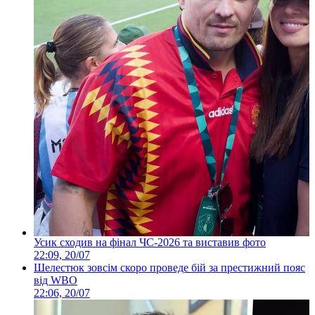
Усик сходив на фінал ЧС-2026 та виставив фото
22:09, 20/07
Шелестюк зовсім скоро проведе бій за престижний пояс
від WBO
22:06, 20/07