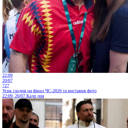
22:09
20/07
727
Усик сходив на фінал ЧС-2026 та виставив фото
22:09, 20/07
Кадр дня