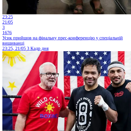
23:25
21/05
3
1676
Усик прийшов на фінальну прес-конференцію у спеціальній
вишиванці
23:25, 21/05
3
Кадр дня