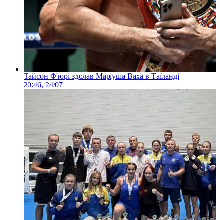
Тайсон Ф'юрі здолав Маріуша Ваха в Таїланді
20:46, 24/07