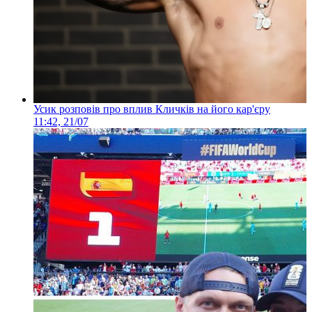
Усик розповів про вплив Кличків на його кар'єру
11:42, 21/07