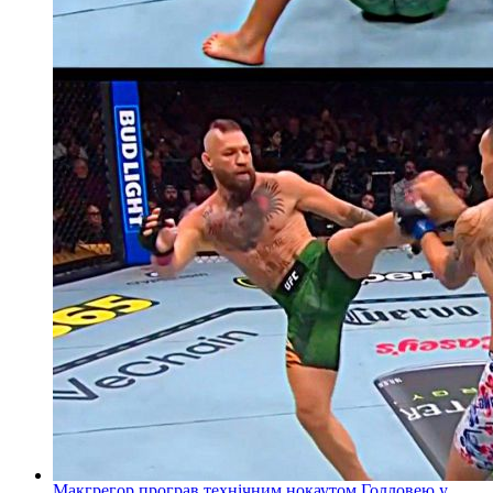
Макгрегор програв технічним нокаутом Голловею у