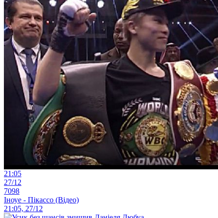
21:05
27/12
7098
Іноуе - Пікассо (Відео)
21:05, 27/12