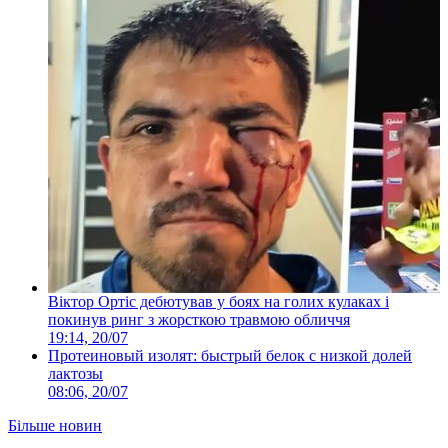
Віктор Ортіс дебютував у боях на голих кулаках і
покинув ринг з жорсткою травмою обличчя
19:14, 20/07
Протеиновый изолят: быстрый белок с низкой долей
лактозы
08:06, 20/07
Більше новин