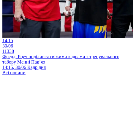
14:15
30/06
11338
Фредді Роуч поділився свіжими кадрами з тренувального
табору Менні Пак’яо
14:15, 30/06
Кадр дня
Всі новини