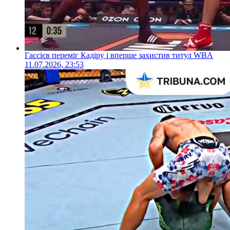
Гассієв переміг Кадіру і вперше захистив титул WBA
11.07.2026, 23:53