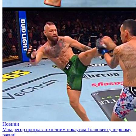
Новини
Макгрегор програв технічним нокаутом Голловею у першому
раунді