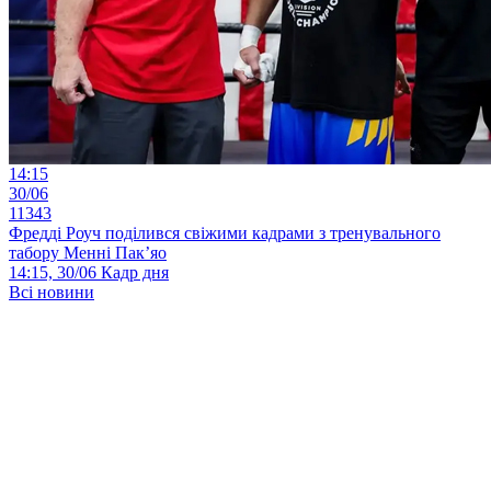
14:15
30/06
11343
Фредді Роуч поділився свіжими кадрами з тренувального
табору Менні Пак’яо
14:15, 30/06
Кадр дня
Всі новини