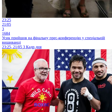
23:25
21/05
3
1684
Усик прийшов на фінальну прес-конференцію у спеціальній
вишиванці
23:25, 21/05
3
Кадр дня