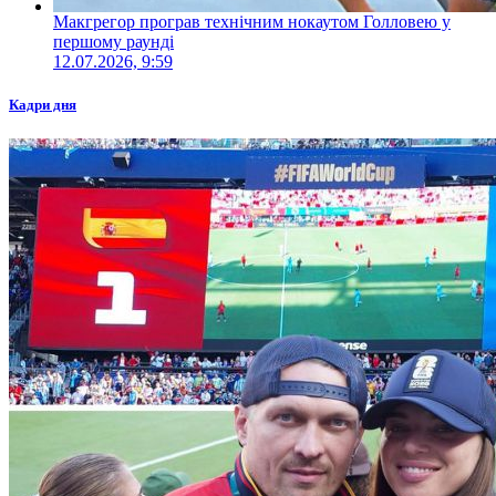
Макгрегор програв технічним нокаутом Голловею у
першому раунді
12.07.2026, 9:59
Кадри дня