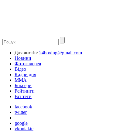
Для листів:
24boxing@gmail.com
Новини
Фотогалерея
Відео
Кадри дня
ММА
Боксери
Рейтинги
Всі теги
facebook
twitter
google
vkontakte