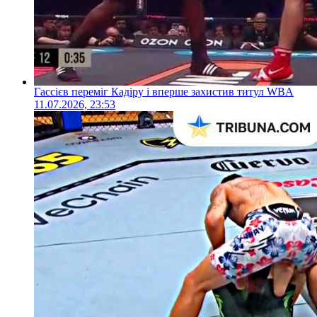
Гассієв переміг Кадіру і вперше захистив титул WBA
11.07.2026, 23:53