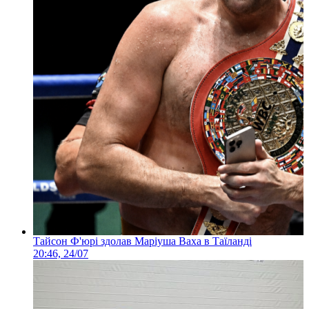
Тайсон Ф'юрі здолав Маріуша Ваха в Таїланді
20:46, 24/07