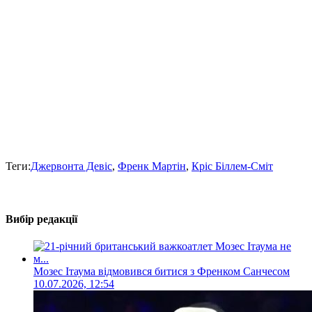
Теги:
Джервонта Девіс
,
Френк Мартін
,
Кріс Біллем-Сміт
Вибір редакції
Мозес Ітаума відмовився битися з Френком Санчесом
10.07.2026, 12:54