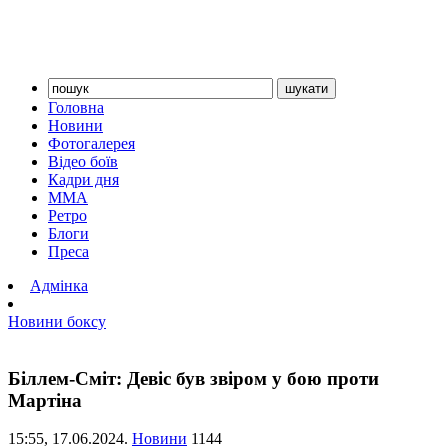
Головна
Новини
Фотогалерея
Відео боїв
Кадри дня
ММА
Ретро
Блоги
Преса
Адмінка
Новини боксу
Біллем-Сміт: Девіс був звіром у бою проти
Мартіна
15:55,
17.06.2024.
Новини
1144