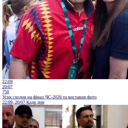
22:09
20/07
750
Усик сходив на фінал ЧС-2026 та виставив фото
22:09, 20/07
Кадр дня