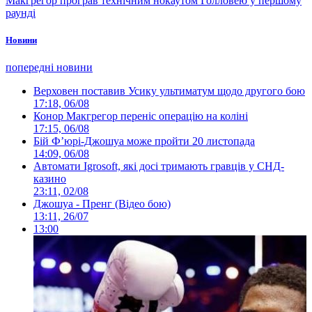
Макгрегор програв технічним нокаутом Голловею у першому
раунді
Новини
попередні новини
Верховен поставив Усику ультиматум щодо другого бою
17:18, 06/08
Конор Макгрегор переніс операцію на коліні
17:15, 06/08
Бій Ф’юрі-Джошуа може пройти 20 листопада
14:09, 06/08
Автомати Igrosoft, які досі тримають гравців у СНД-
казино
23:11, 02/08
Джошуа - Пренг (Відео бою)
13:11, 26/07
13:00