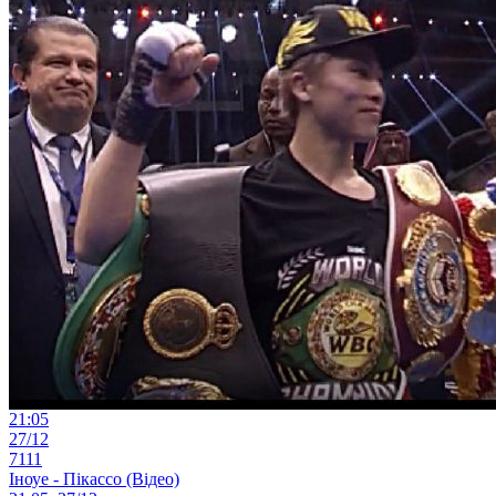
21:05
27/12
7111
Іноуе - Пікассо (Відео)