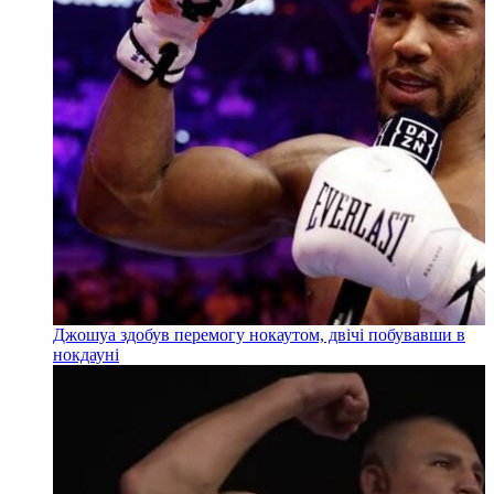
Джошуа здобув перемогу нокаутом, двічі побувавши в
нокдауні