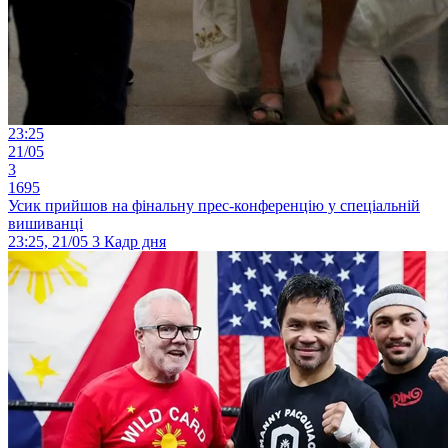
23:25
21/05
3
1695
Усик прийшов на фінальну прес-конференцію у спеціальній
вишиванці
23:25, 21/05
3
Кадр дня