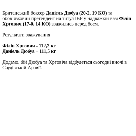
Британський боксер
Даніель Дюбуа (20-2, 19 КО)
та
обов’язковий претендент на титул IBF у надважкій вазі
Філіп
Хргович (17-0, 14 КО)
зважились перед боєм.
Результати зважування
Філіп Хргович - 112,2 кг
Даніель Дюбуа – 111,5 кг
Додамо, бій Дюбуа та Хрговіча відбудеться сьогодні вночі в
Саудівській Аравії.