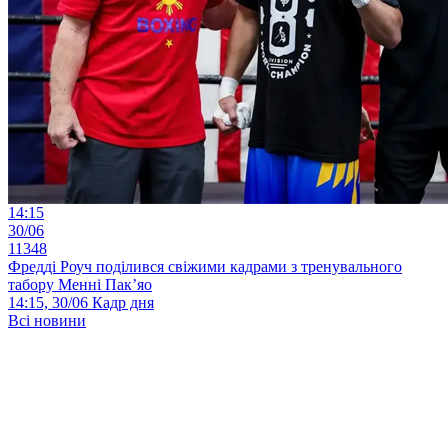
14:15
30/06
11348
Фредді Роуч поділився свіжими кадрами з тренувального
табору Менні Пак’яо
14:15, 30/06
Кадр дня
Всі новини