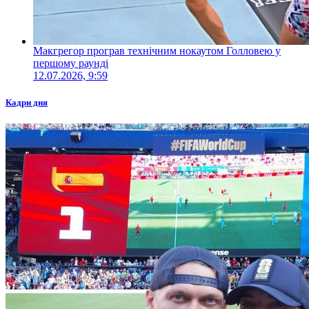
Макгрегор програв технічним нокаутом Голловею у
першому раунді
12.07.2026, 9:59
Кадри дня