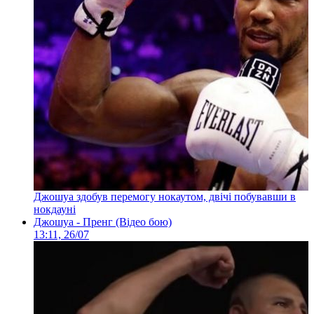
Джошуа здобув перемогу нокаутом, двічі побувавши в
нокдауні
Джошуа - Пренг (Відео бою)
13:11, 26/07