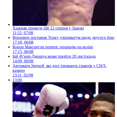
Хижняк проведе бій 22 серпня у Львові
11:52, 07/08
Верховен поставив Усику ультиматум щодо другого бою
17:18, 06/08
Конор Макгрегор переніс операцію на коліні
17:15, 06/08
Бій Ф’юрі-Джошуа може пройти 20 листопада
14:09, 06/08
Автомати Igrosoft, які досі тримають гравців у СНД-
казино
23:11, 02/08
13:00