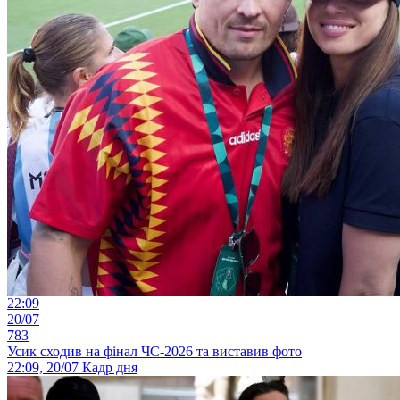
22:09
20/07
783
Усик сходив на фінал ЧС-2026 та виставив фото
22:09, 20/07
Кадр дня