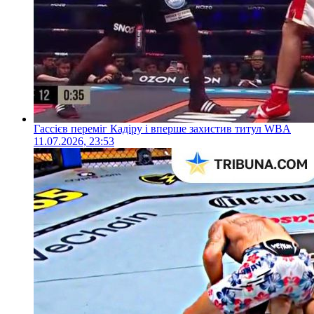
Гассієв переміг Кадіру і вперше захистив титул WBA
11.07.2026, 23:53