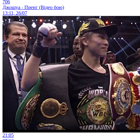
706
Джошуа - Пренг (Відео бою)
13:11, 26/07
21:05