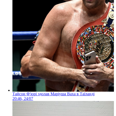
Тайсон Ф'юрі здолав Маріуша Ваха в Таїланді
20:46, 24/07