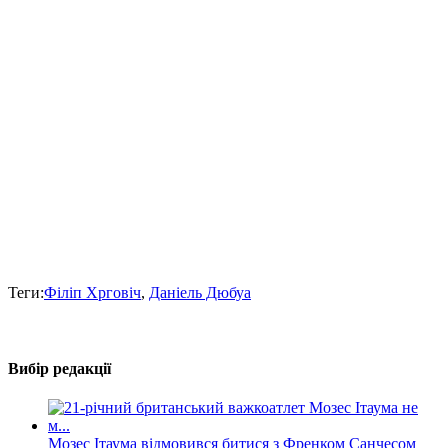
Теги:
Філіп Хрговіч
,
Даніель Дюбуа
Вибір редакції
Мозес Ітаума відмовився битися з Френком Санчесом