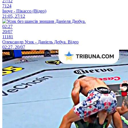
27/12
7124
Іноуе - Пікассо (Відео)
21:05, 27/12
02:27
20/07
11181
Олександр Усик - Даніель Дебуа. Відео
02:27, 20/07