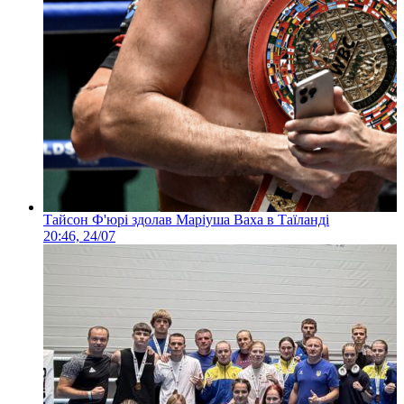
Тайсон Ф'юрі здолав Маріуша Ваха в Таїланді
20:46, 24/07