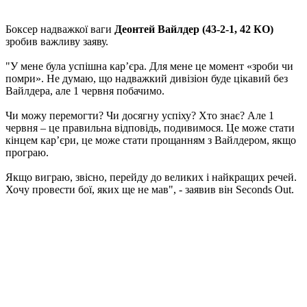
Боксер надважкої ваги
Деонтей Вайлдер (43-2-1, 42 КО)
зробив важливу заяву.
"У мене була успішна карʼєра. Для мене це момент «зроби чи
помри». Не думаю, що надважкий дивізіон буде цікавий без
Вайлдера, але 1 червня побачимо.
Чи можу перемогти? Чи досягну успіху? Хто знає? Але 1
червня – це правильна відповідь, подивимося. Це може стати
кінцем карʼєри, це може стати прощанням з Вайлдером, якщо
програю.
Якщо виграю, звісно, перейду до великих і найкращих речей.
Хочу провести бої, яких ще не мав", - заявив він Seconds Out.