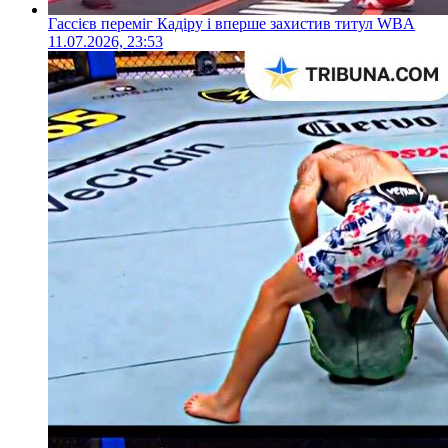
Гассієв переміг Кадіру і вперше захистив титул WBA
11.07.2026, 23:53