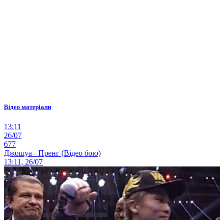
Відео матеріали
13:11
26/07
677
Джошуа - Пренг (Відео бою)
13:11, 26/07