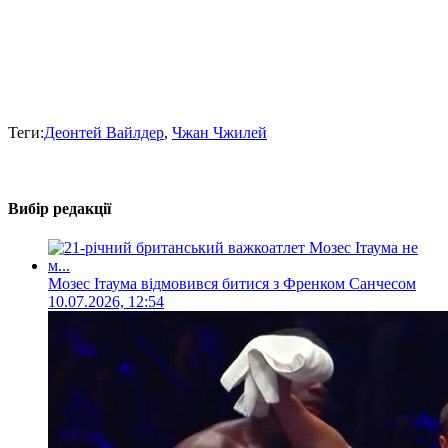
Теги:
Деонтей Вайлдер
,
Чжан Чжилей
Вибір редакції
Мозес Ітаума відмовився битися з Френком Санчесом
10.07.2026, 12:54