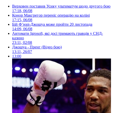
Верховен поставив Усику ультиматум щодо другого бою
17:18, 06/08
Конор Макгрегор переніс операцію на коліні
17:15, 06/08
Бій Ф’юрі-Джошуа може пройти 20 листопада
14:09, 06/08
Автомати Igrosoft, які досі тримають гравців у СНД-
казино
23:11, 02/08
Джошуа - Пренг (Відео бою)
13:11, 26/07
13:00