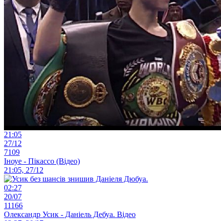
21:05
27/12
7109
Іноуе - Пікассо (Відео)
21:05, 27/12
02:27
20/07
11166
Олександр Усик - Даніель Дебуа. Відео