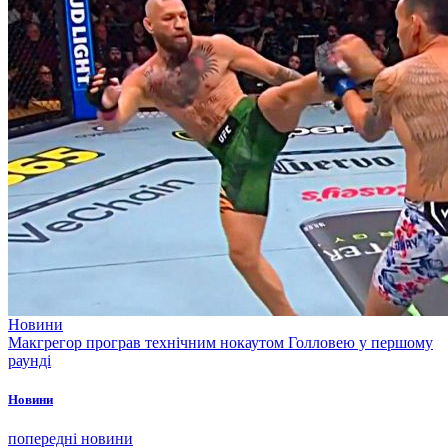
Новини
Макгрегор програв технічним нокаутом Голловею у першому
раунді
Новини
попередні новини