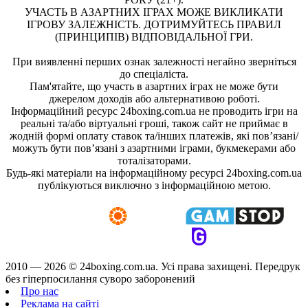
УЧАСТЬ В АЗАРТНИХ ІГРАХ МОЖЕ ВИКЛИКАТИ
ІГРОВУ ЗАЛЕЖНІСТЬ. ДОТРИМУЙТЕСЬ ПРАВИЛ
(ПРИНЦИПІВ) ВІДПОВІДАЛЬНОЇ ГРИ.
При виявленні перших ознак залежності негайно зверніться
до спеціаліста.
Пам'ятайте, що участь в азартних іграх не може бути
джерелом доходів або альтернативою роботі.
Інформаційний ресурс 24boxing.com.ua не проводить ігри на
реальні та/або віртуальні гроші, також сайт не приймає в
жодній формі оплату ставок та/інших платежів, які пов’язані/
можуть бути пов’язані з азартними іграми, букмекерами або
тоталізаторами.
Будь-які матеріали на інформаційному ресурсі 24boxing.com.ua
публікуються виключно з інформаційною метою.
2010 — 2026 ©
24boxing.com.ua.
Усi права захищенi. Передрук
без гіперпосилання суворо заборонений
Про нас
Реклама на сайті