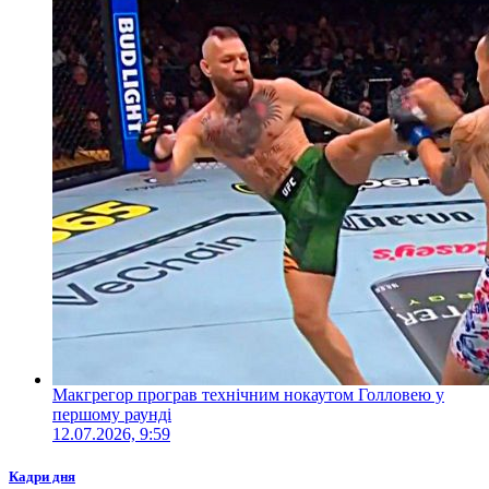
Макгрегор програв технічним нокаутом Голловею у
першому раунді
12.07.2026, 9:59
Кадри дня