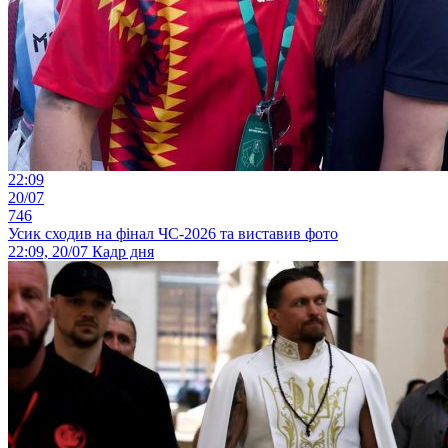
22:09
20/07
746
Усик сходив на фінал ЧС-2026 та виставив фото
22:09, 20/07
Кадр дня