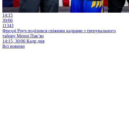
14:15
30/06
11343
Фредді Роуч поділився свіжими кадрами з тренувального
табору Менні Пак’яо
14:15, 30/06
Кадр дня
Всі новини