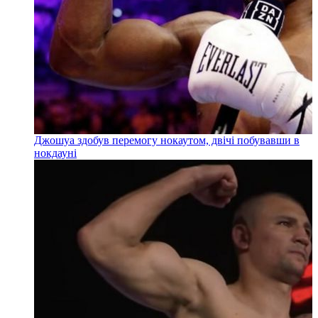
Джошуа здобув перемогу нокаутом, двічі побувавши в
нокдауні