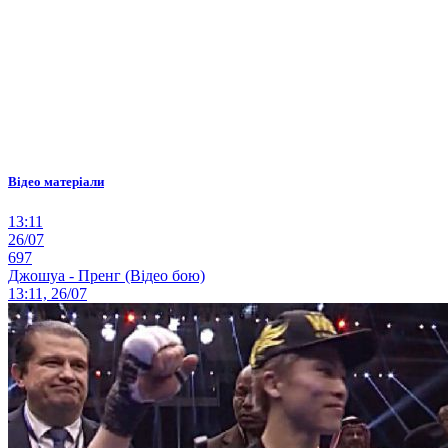
Відео матеріали
13:11
26/07
697
Джошуа - Пренг (Відео бою)
13:11, 26/07