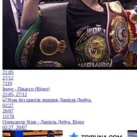
21:05
27/12
7119
Іноуе - Пікассо (Відео)
21:05, 27/12
02:27
20/07
11176
Олександр Усик - Даніель Дебуа. Відео
02:27, 20/07