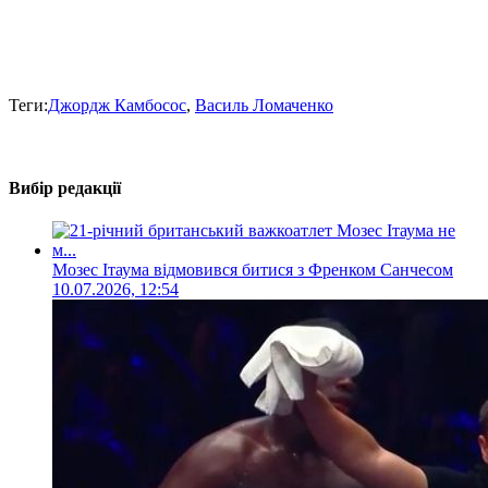
Теги:
Джордж Камбосос
,
Василь Ломаченко
Вибір редакції
Мозес Ітаума відмовився битися з Френком Санчесом
10.07.2026, 12:54