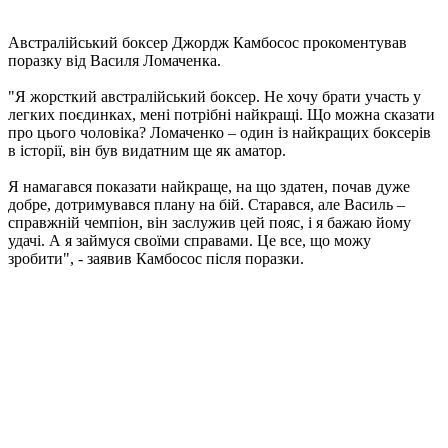
Австралійський боксер Джордж Камбосос прокоментував
поразку від Василя Ломаченка.
"Я жорсткий австралійський боксер. Не хочу брати участь у
легких поєдинках, мені потрібні найкращі. Що можна сказати
про цього чоловіка? Ломаченко – один із найкращих боксерів
в історії, він був видатним ще як аматор.
Я намагався показати найкраще, на що здатен, почав дуже
добре, дотримувався плану на бій. Старався, але Василь –
справжній чемпіон, він заслужив цей пояс, і я бажаю йому
удачі. А я займуся своїми справами. Це все, що можу
зробити", - заявив Камбосос після поразки.