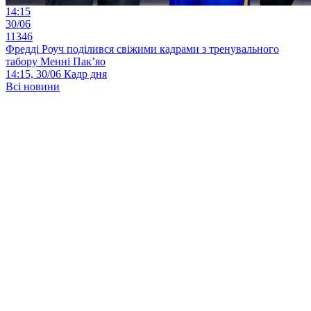
14:15
30/06
11346
Фредді Роуч поділився свіжими кадрами з тренувального
табору Менні Пак’яо
14:15, 30/06
Кадр дня
Всі новини