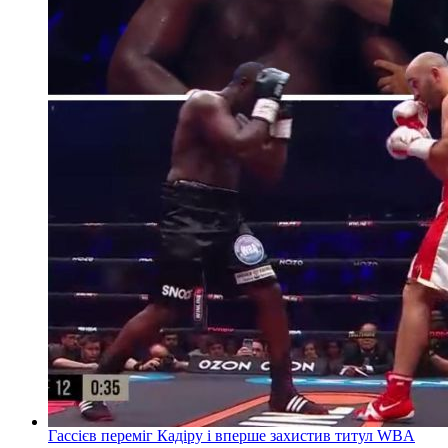
Гассієв переміг Кадіру і вперше захистив титул WBA