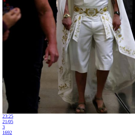
23:25
21/05
3
1692