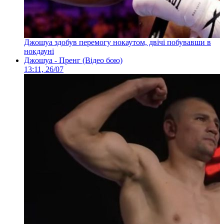
Джошуа здобув перемогу нокаутом, двічі побувавши в
нокдауні
Джошуа - Пренг (Відео бою)
13:11, 26/07