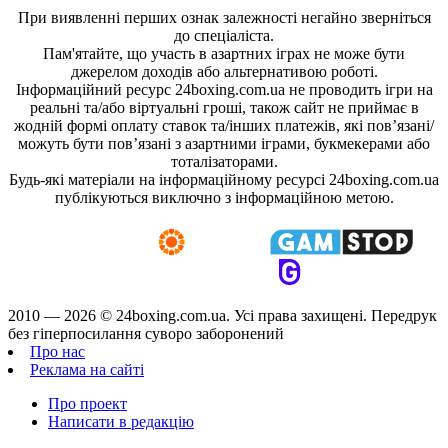
При виявленні перших ознак залежності негайно зверніться
до спеціаліста.
Пам'ятайте, що участь в азартних іграх не може бути
джерелом доходів або альтернативою роботі.
Інформаційний ресурс 24boxing.com.ua не проводить ігри на
реальні та/або віртуальні гроші, також сайт не приймає в
жодній формі оплату ставок та/інших платежів, які пов’язані/
можуть бути пов’язані з азартними іграми, букмекерами або
тоталізаторами.
Будь-які матеріали на інформаційному ресурсі 24boxing.com.ua
публікуються виключно з інформаційною метою.
2010 — 2026 ©
24boxing.com.ua.
Усi права захищенi. Передрук
без гіперпосилання суворо заборонений
Про нас
Реклама на сайті
Про проект
Написати в редакцію