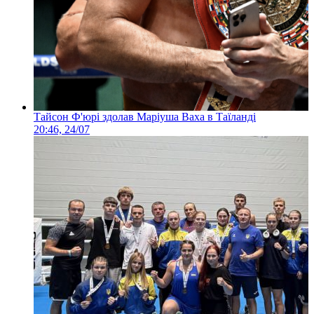
Тайсон Ф'юрі здолав Маріуша Ваха в Таїланді
20:46, 24/07