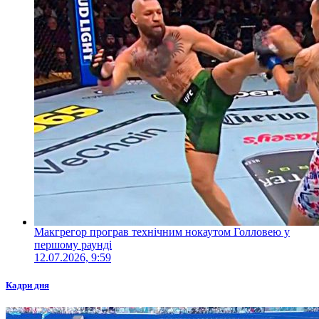
Макгрегор програв технічним нокаутом Голловею у
першому раунді
12.07.2026, 9:59
Кадри дня