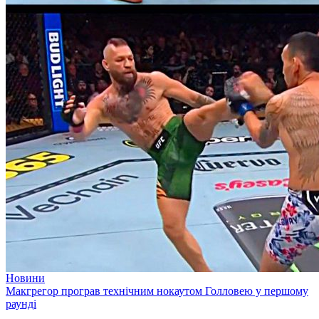
Новини
Макгрегор програв технічним нокаутом Голловею у першому
раунді