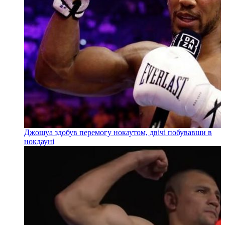
Джошуа здобув перемогу нокаутом, двічі побувавши в
нокдауні