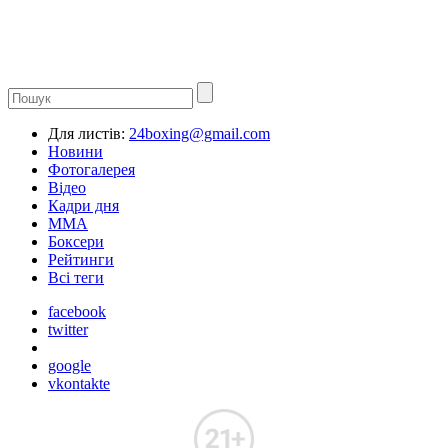
Для листів:
24boxing@gmail.com
Новини
Фотогалерея
Відео
Кадри дня
ММА
Боксери
Рейтинги
Всі теги
facebook
twitter
google
vkontakte