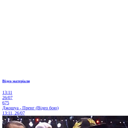
Відео матеріали
13:11
26/07
675
Джошуа - Пренг (Відео бою)
13:11, 26/07