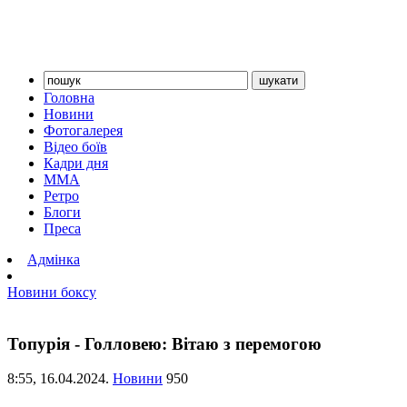
Головна
Новини
Фотогалерея
Відео боїв
Кадри дня
ММА
Ретро
Блоги
Преса
Адмінка
Новини боксу
Топурія - Голловею: Вітаю з перемогою
8:55,
16.04.2024.
Новини
950