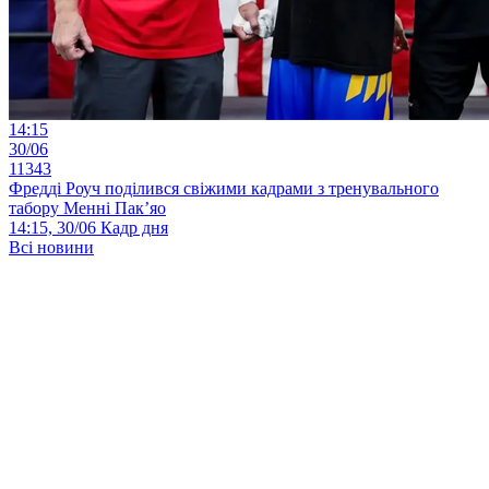
14:15
30/06
11343
Фредді Роуч поділився свіжими кадрами з тренувального
табору Менні Пак’яо
14:15, 30/06
Кадр дня
Всі новини