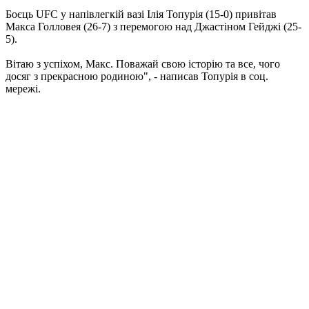
Боєць UFC у напівлегкій вазі Ілія Топурія (15-0) привітав
Макса Голловея (26-7) з перемогою над Джастіном Гейджі (25-
5).
Вітаю з успіхом, Макс. Поважай свою історію та все, чого
досяг з прекрасною родиною", - написав Топурія в соц.
мережі.