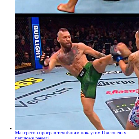
Макгрегор програв технічним нокаутом Голловею у
першому раунді