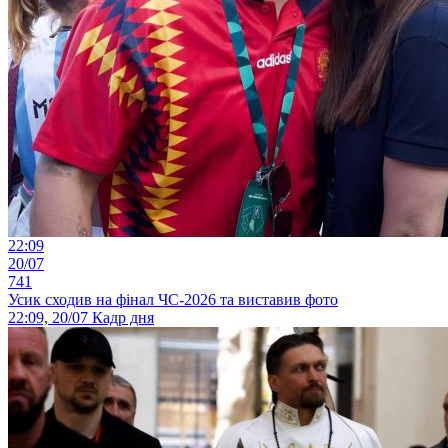
22:09
20/07
741
Усик сходив на фінал ЧС-2026 та виставив фото
22:09, 20/07
Кадр дня