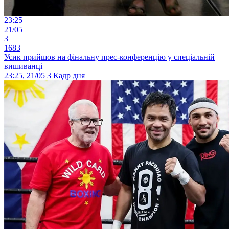
23:25
21/05
3
1683
Усик прийшов на фінальну прес-конференцію у спеціальній
вишиванці
23:25, 21/05
3
Кадр дня