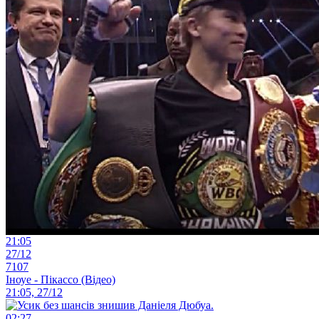
21:05
27/12
7107
Іноуе - Пікассо (Відео)
21:05, 27/12
02:27