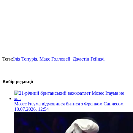
Теги:
Ілія Топурія
,
Макс Голловей
,
Джастін Гейджі
Вибір редакції
Мозес Ітаума відмовився битися з Френком Санчесом
10.07.2026, 12:54