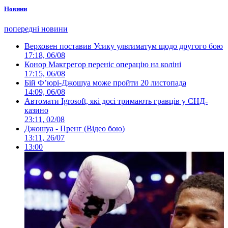
Новини
попередні новини
Верховен поставив Усику ультиматум щодо другого бою
17:18, 06/08
Конор Макгрегор переніс операцію на коліні
17:15, 06/08
Бій Ф’юрі-Джошуа може пройти 20 листопада
14:09, 06/08
Автомати Igrosoft, які досі тримають гравців у СНД-
казино
23:11, 02/08
Джошуа - Пренг (Відео бою)
13:11, 26/07
13:00