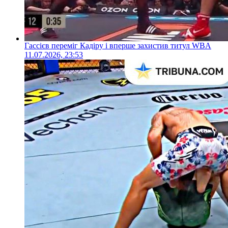
Гассієв переміг Кадіру і вперше захистив титул WBA
11.07.2026, 23:53