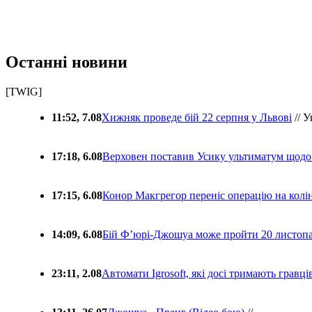
Останні новини
[TWIG]
11:52, 7.08
Хижняк проведе бій 22 серпня у Львові
// У
17:18, 6.08
Верховен поставив Усику ультиматум щодо
17:15, 6.08
Конор Макгрегор переніс операцію на колін
14:09, 6.08
Бій Ф’юрі-Джошуа може пройти 20 листоп
23:11, 2.08
Автомати Igrosoft, які досі тримають гравц