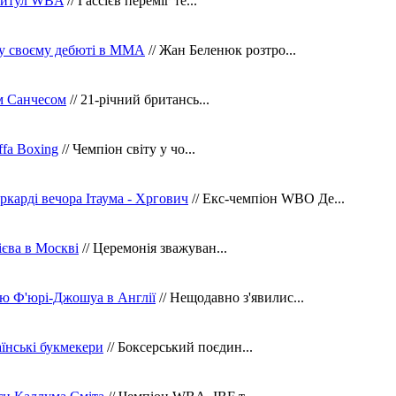
 титул WBA
// Гассієв переміг те...
 у своєму дебюті в ММА
// Жан Беленюк розтро...
м Санчесом
// 21-річний британсь...
fa Boxing
// Чемпіон світу у чо...
ркарді вечора Ітаума - Хргович
// Екс-чемпіон WBO Де...
сієва в Москві
// Церемонія зважуван...
ю Ф'юрі-Джошуа в Англії
// Нещодавно з'явилис...
їнські букмекери
// Боксерський поєдин...