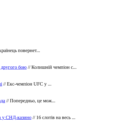
країнець повернет...
 другого бою
// Колишній чемпіон с...
і
// Екс-чемпіон UFC у ...
ада
// Попередньо, це мож...
ів у СНД-казино
// 16 слотів на весь ...