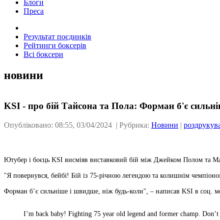
Блоги
Преса
Результат поєдинків
Рейтинги боксерів
Всі боксери
новини
KSI - про бій Тайсона та Пола: Форман б'є сильні
Опубліковано: 08:55, 03/04/2024 | Рубрика:
Новини
|
роздрукув
Ютубер і боєць KSI висміяв виставковий бій між Джейком Полом та М
"Я повернувся, бейбі! Бій із 75-річною легендою та колишнім чемпіоном
Форман б’є сильніше і швидше, ніж будь-коли", – написав KSI в соц. м
I’m back baby! Fighting 75 year old legend and former champ. Don’t w