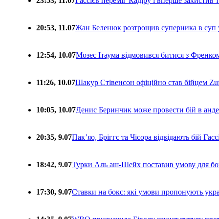
23:53, 11.07
Гассієв переміг Кадіру і вперше захистив
20:53, 11.07
Жан Беленюк розтрощив суперника в суп
12:54, 10.07
Мозес Ітаума відмовився битися з Френко
11:26, 10.07
Шакур Стівенсон офіційно став бійцем Zuf
10:05, 10.07
Денис Беринчик може провести бій в анде
20:35, 9.07
Пакʼяо, Бріггс та Чісора відвідають бій Гас
18:42, 9.07
Турки Аль аш-Шейх поставив умову для бо
17:30, 9.07
Ставки на бокс: які умови пропонують укра