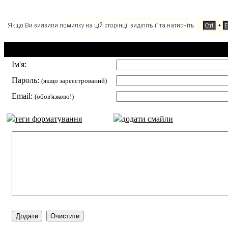
Додавання коментаря:
Ім'я:
Пароль:
(якщо зареєстрований)
Email:
(обов'язково!)
теги форматування
додати смайли