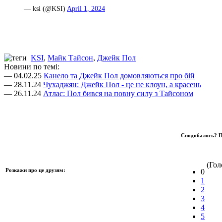
— ksi (@KSI)
April 1, 2024
KSI
,
Майк Тайсон
,
Джейк Пол
Новини по темі:
— 04.02.25
Канело та Джейк Пол домовляються про бій
— 28.11.24
Чухаджян: Джейк Пол - це не клоун, а красень
— 26.11.24
Атлас: Пол бився на повну силу з Тайсоном
Сподобалось? П
(Голо
Розкажи про це друзям:
0
1
2
3
4
5