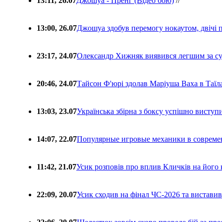
13:11, 26.07
Джошуа - Пренг (Відео бою)
//
13:00, 26.07
Джошуа здобув перемогу нокаутом, двічі 
23:17, 24.07
Олександр Хижняк виявився легшим за с
20:46, 24.07
Тайсон Ф'юрі здолав Маріуша Ваха в Таїл
13:03, 23.07
Українська збірна з боксу успішно виступ
14:07, 22.07
Популярные игровые механики в совреме
11:42, 21.07
Усик розповів про вплив Кличків на його 
22:09, 20.07
Усик сходив на фінал ЧС-2026 та вистави