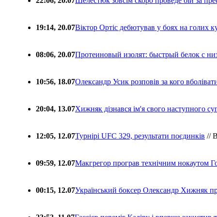
22:06, 20.07
Шелестюк зовсім скоро проведе бій за п
19:14, 20.07
Віктор Ортіс дебютував у боях на голих 
08:06, 20.07
Протеиновый изолят: быстрый белок с ни
10:56, 18.07
Олександр Усик розповів за кого вболіва
20:04, 13.07
Хижняк дізнався ім'я свого наступного с
12:05, 12.07
Турнірі UFC 329, результати поєдинків
// 
09:59, 12.07
Макгрегор програв технічним нокаутом Г
00:15, 12.07
Український боксер Олександр Хижняк пр