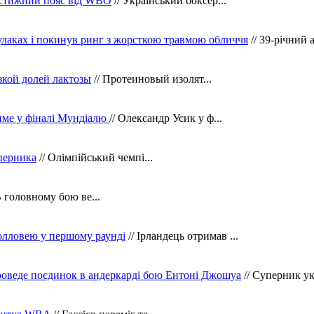
рестижний пояс від WBO
// Український боксер...
кулаках і покинув ринг з жорсткою травмою обличчя
// 39-річний 
зкой долей лактозы
// Протеиновый изолят...
тиме у фіналі Мундіалю
// Олександр Усик у ф...
уперника
// Олімпійський чемпі...
В головному бою ве...
олловею у першому раунді
// Ірландець отримав ...
оведе поєдинок в андеркарді бою Ентоні Джошуа
// Суперник укр