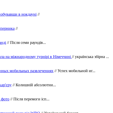
побувавши в нокдауні
//
уперника
//
анді
// Після семи раундів...
ила на міжнародному турнірі в Німеччині
// українська збірна ...
нных мобильных развлечениях
// Успех мобильной иг...
кар'єру
// Колишній абсолютни...
в фото
// Після перемоги ісп...