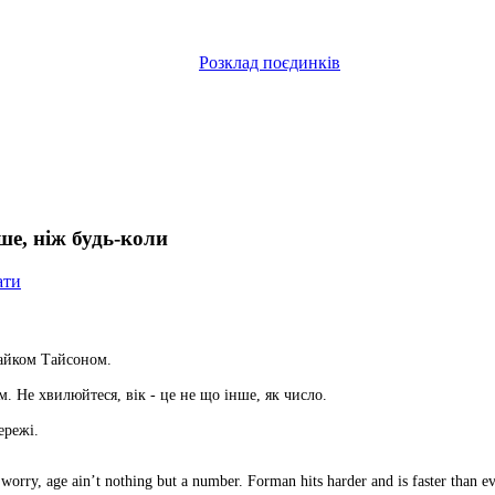
Розклад поєдинків
ше, ніж будь-коли
ати
айком Тайсоном.
. Не хвилюйтеся, вік - це не що інше, як число.
ережі.
orry, age ain’t nothing but a number. Forman hits harder and is faster than e