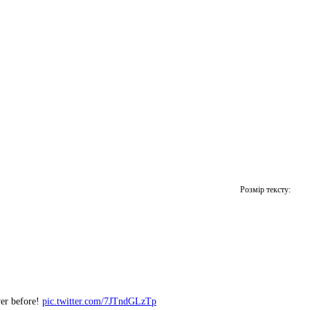
Розмір тексту:
ver before!
pic.twitter.com/7JTndGLzTp