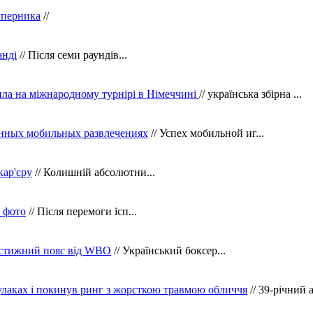
уперника
//
анді
// Після семи раундів...
ила на міжнародному турнірі в Німеччині
// українська збірна ...
нных мобильных развлечениях
// Успех мобильной иг...
кар'єру
// Колишній абсолютни...
в фото
// Після перемоги ісп...
рестижний пояс від WBO
// Український боксер...
кулаках і покинув ринг з жорсткою травмою обличчя
// 39-річний 