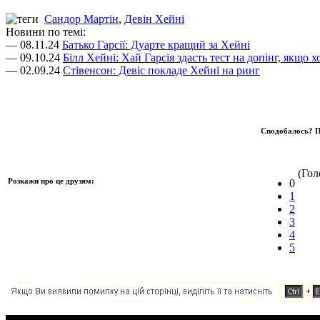
Сандор Мартін
,
Девін Хейні
Новини по темі:
— 08.11.24
Батько Гарсії: Дуарте кращий за Хейні
— 09.10.24
Білл Хейні: Хай Гарсія здасть тест на допінг, якщо 
— 02.09.24
Стівенсон: Девіс покладе Хейні на ринг
Сподобалось? П
(Голо
Розкажи про це друзям:
0
1
2
3
4
5