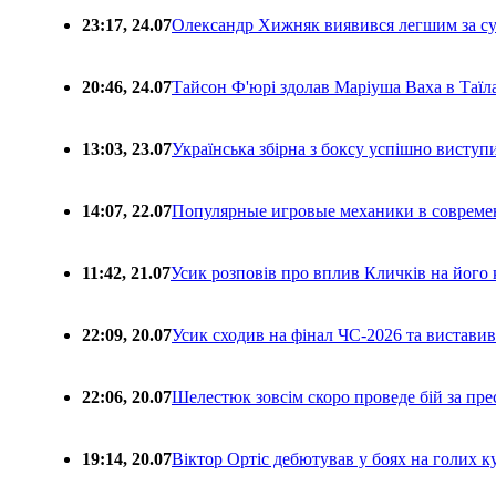
23:17, 24.07
Олександр Хижняк виявився легшим за с
20:46, 24.07
Тайсон Ф'юрі здолав Маріуша Ваха в Таїл
13:03, 23.07
Українська збірна з боксу успішно виступ
14:07, 22.07
Популярные игровые механики в совреме
11:42, 21.07
Усик розповів про вплив Кличків на його 
22:09, 20.07
Усик сходив на фінал ЧС-2026 та вистави
22:06, 20.07
Шелестюк зовсім скоро проведе бій за п
19:14, 20.07
Віктор Ортіс дебютував у боях на голих 