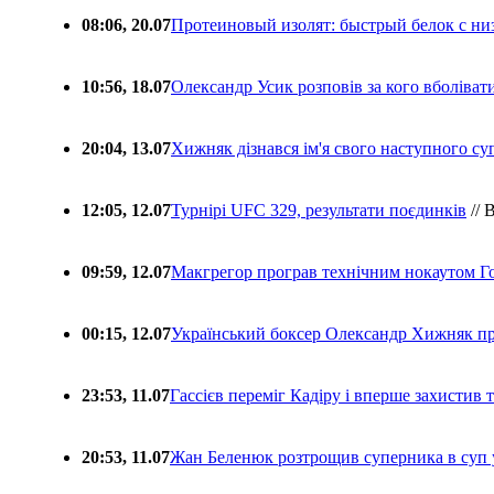
08:06, 20.07
Протеиновый изолят: быстрый белок с ни
10:56, 18.07
Олександр Усик розповів за кого вболіва
20:04, 13.07
Хижняк дізнався ім'я свого наступного с
12:05, 12.07
Турнірі UFC 329, результати поєдинків
// 
09:59, 12.07
Макгрегор програв технічним нокаутом Г
00:15, 12.07
Український боксер Олександр Хижняк пр
23:53, 11.07
Гассієв переміг Кадіру і вперше захистив
20:53, 11.07
Жан Беленюк розтрощив суперника в суп