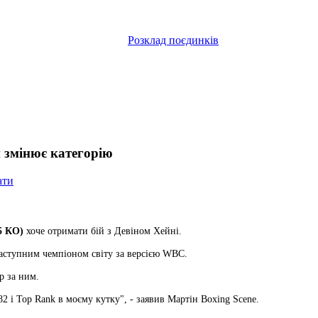
Розклад поєдинків
й змінює категорію
ати
5 КО)
хоче отримати бій з Девіном Хейні.
наступним чемпіоном світу за версією WBC.
р за ним.
82 і Top Rank в моєму кутку", - заявив Мартін Boxing Scene.