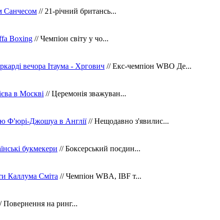
м Санчесом
// 21-річний британсь...
fa Boxing
// Чемпіон світу у чо...
ркарді вечора Ітаума - Хргович
// Екс-чемпіон WBO Де...
сієва в Москві
// Церемонія зважуван...
ю Ф'юрі-Джошуа в Англії
// Нещодавно з'явилис...
їнські букмекери
// Боксерський поєдин...
ти Каллума Сміта
// Чемпіон WBA, IBF т...
/ Повернення на ринг...