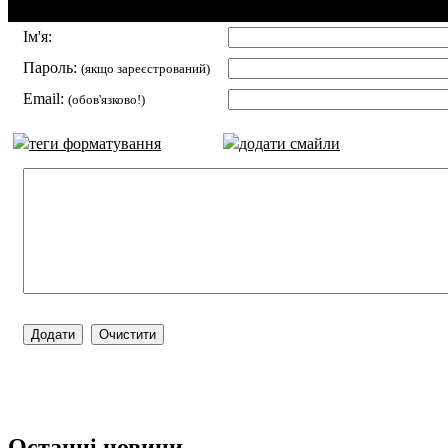
Додавання коментаря:
Ім'я:
Пароль:
(якщо зареєстрований)
Email:
(обов'язково!)
теги форматування
додати смайли
Останні новини