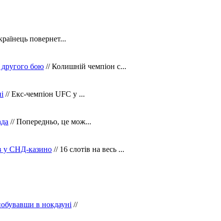
країнець повернет...
 другого бою
// Колишній чемпіон с...
і
// Екс-чемпіон UFC у ...
ада
// Попередньо, це мож...
ів у СНД-казино
// 16 слотів на весь ...
побувавши в нокдауні
//