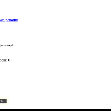
хоче реванш
роголосуй:
сів: 0)