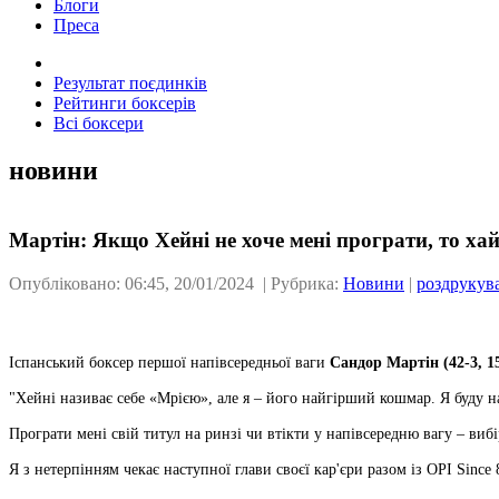
Блоги
Преса
Результат поєдинків
Рейтинги боксерів
Всі боксери
новини
Мартін: Якщо Хейні не хоче мені програти, то ха
Опубліковано: 06:45, 20/01/2024 | Рубрика:
Новини
|
роздрукув
Іспанський боксер першої напівсередньої ваги
Сандор Мартін (42-3, 1
"Хейні називає себе «Мрією», але я – його найгірший кошмар. Я буду 
Програти мені свій титул на ринзі чи втікти у напівсередню вагу – вибі
Я з нетерпінням чекає наступної глави своєї кар'єри разом із OPІ Since 