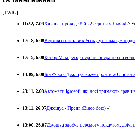
[TWIG]
11:52, 7.08
Хижняк проведе бій 22 серпня у Львові
// У
17:18, 6.08
Верховен поставив Усику ультиматум щодо
17:15, 6.08
Конор Макгрегор переніс операцію на колін
14:09, 6.08
Бій Ф’юрі-Джошуа може пройти 20 листоп
23:11, 2.08
Автомати Igrosoft, які досі тримають гравц
13:11, 26.07
Джошуа - Пренг (Відео бою)
//
13:00, 26.07
Джошуа здобув перемогу нокаутом, двічі 