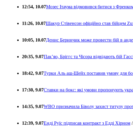
12:54, 10.07
Мозес Ітаума відмовився битися з Френко
11:26, 10.07
Шакур Стівенсон офіційно став бійцем Zuf
10:05, 10.07
Денис Беринчик може провести бій в анде
20:35, 9.07
Пакʼяо, Бріггс та Чісора відвідають бій Гас
18:42, 9.07
Турки Аль аш-Шейх поставив умову для бо
17:30, 9.07
Ставки на бокс: які умови пропонують укра
14:35, 9.07
WBO призначила Біволу захист титулу про
12:39, 9.07
Енді Руїс підписав контракт з Едді Хірном
/