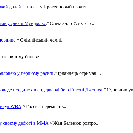
зкой долей лактозы
// Протеиновый изолят...
тиме у фіналі Мундіалю
// Олександр Усик у ф...
уперника
// Олімпійський чемпі...
В головному бою ве...
олловею у першому раунді
// Ірландець отримав ...
оведе поєдинок в андеркарді бою Ентоні Джошуа
// Суперник укр
 титул WBA
// Гассієв переміг те...
 у своєму дебюті в ММА
// Жан Беленюк розтро...