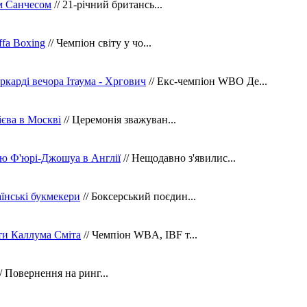
м Санчесом
// 21-річний британсь...
fa Boxing
// Чемпіон світу у чо...
ркарді вечора Ітаума - Хргович
// Екс-чемпіон WBO Де...
сієва в Москві
// Церемонія зважуван...
ю Ф'юрі-Джошуа в Англії
// Нещодавно з'явилис...
їнські букмекери
// Боксерський поєдин...
ти Каллума Сміта
// Чемпіон WBA, IBF т...
/ Повернення на ринг...