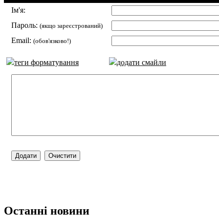
Ім'я:
Пароль:
(якщо зареєстрований)
Email:
(обов'язково!)
теги форматування
додати смайли
Останні новини