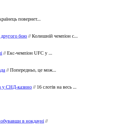
країнець повернет...
 другого бою
// Колишній чемпіон с...
і
// Екс-чемпіон UFC у ...
ада
// Попередньо, це мож...
ів у СНД-казино
// 16 слотів на весь ...
побувавши в нокдауні
//