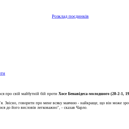
Розклад поєдинків
ати
вся про свій майбутній бій проти
Хосе Бенавідеса-молодшого (28-2-1, 1
м’я. Звісно, говорити про мене всяку маячню - найкраще, що він може зр
ся до його висловів легковажно", - сказав Чарло.