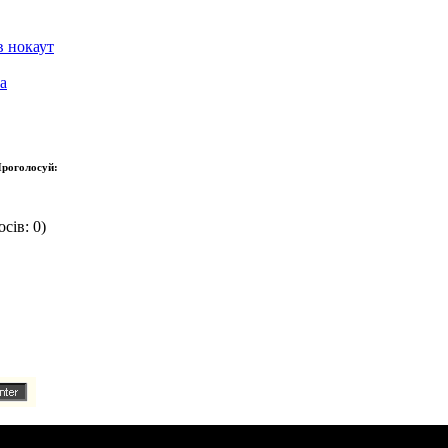
в нокаут
а
роголосуй:
сів: 0)