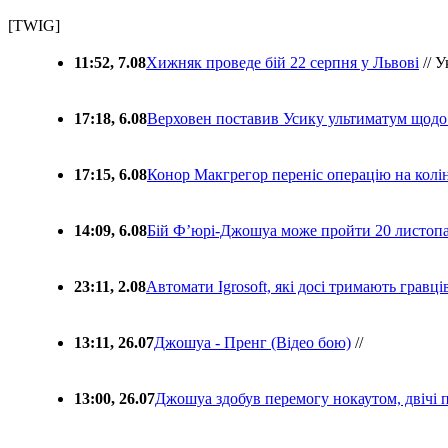
[TWIG]
11:52, 7.08
Хижняк проведе бій 22 серпня у Львові
// У
17:18, 6.08
Верховен поставив Усику ультиматум щодо
17:15, 6.08
Конор Макгрегор переніс операцію на колін
14:09, 6.08
Бій Ф’юрі-Джошуа може пройти 20 листоп
23:11, 2.08
Автомати Igrosoft, які досі тримають гравц
13:11, 26.07
Джошуа - Пренг (Відео бою)
//
13:00, 26.07
Джошуа здобув перемогу нокаутом, двічі 