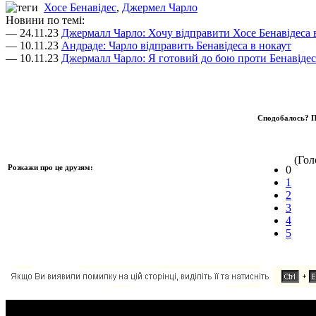
Хосе Бенавідес
,
Джермел Чарло
Новини по темі:
— 24.11.23
Джермалл Чарло: Хочу відправити Хосе Бенавідеса 
— 10.11.23
Андраде: Чарло відправить Бенавідеса в нокаут
— 10.11.23
Джермалл Чарло: Я готовий до бою проти Бенавідес
Сподобалось? П
(Голо
Розкажи про це друзям:
0
1
2
3
4
5
Додавання коментаря: