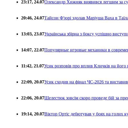
23:17, 24.07
Олександр Хижняк виявився легшим за с
20:46, 24.07
Тайсон Ф'юрі здолав Маріуша Ваха в Таїл
13:03, 23.07
Українська збірна з боксу успішно виступ
14:07, 22.07
Популярные игровые механики в совреме
11:42, 21.07
Усик розповів про вплив Кличків на його 
22:09, 20.07
Усик сходив на фінал ЧС-2026 та вистави
22:06, 20.07
Шелестюк зовсім скоро проведе бій за п
19:14, 20.07
Віктор Ортіс дебютував у боях на голих 