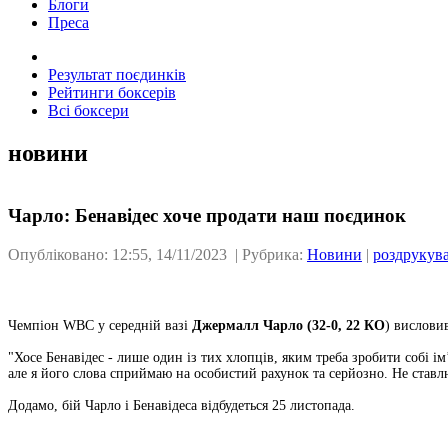
Блоги
Преса
Результат поєдинків
Рейтинги боксерів
Всі боксери
новини
Чарло: Бенавідес хоче продати наш поєдинок
Опубліковано: 12:55, 14/11/2023 | Рубрика:
Новини
|
роздрукув
Чемпіон WBC у середній вазі
Джермалл Чарло (32-0, 22 КО
) вислови
"Хосе Бенавідес - лише один із тих хлопців, яким треба зробити собі і
але я його слова сприймаю на особистий рахунок та серйозно. Не ставлю
Додамо, бій Чарло і Бенавідеса відбудеться 25 листопада.