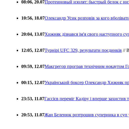
08:06, 20.07
Протеиновый изолят: быстрый белок с ни
10:56, 18.07
Олександр Усик розповів за кого вболіва
20:04, 13.07
Хижняк дізнався ім'я свого наступного с
12:05, 12.07
Турнірі UFC 329, результати поєдинків
// 
09:59, 12.07
Макгрегор програв технічним нокаутом Г
00:15, 12.07
Український боксер Олександр Хижняк пр
23:53, 11.07
Гассієв переміг Кадіру і вперше захистив
20:53, 11.07
Жан Беленюк розтрощив суперника в суп