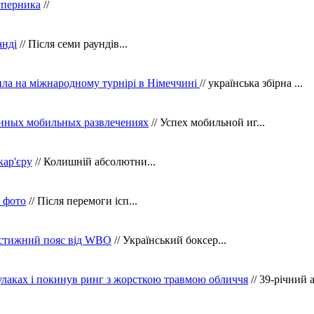
уперника
//
анді
// Після семи раундів...
ила на міжнародному турнірі в Німеччині
// українська збірна ...
нных мобильных развлечениях
// Успех мобильной иг...
кар'єру
// Колишній абсолютни...
в фото
// Після перемоги ісп...
рестижний пояс від WBO
// Український боксер...
кулаках і покинув ринг з жорсткою травмою обличчя
// 39-річний 