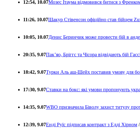
12:54, 10.07
Мозес Ітаума відмовився битися з Френко
11:26, 10.07
Шакур Стівенсон офіційно став бійцем Zuf
10:05, 10.07
Денис Беринчик може провести бій в анде
20:35, 9.07
Пакʼяо, Бріггс та Чісора відвідають бій Гас
18:42, 9.07
Турки Аль аш-Шейх поставив умову для бо
17:30, 9.07
Ставки на бокс: які умови пропонують укра
14:35, 9.07
WBO призначила Біволу захист титулу про
12:39, 9.07
Енді Руїс підписав контракт з Едді Хірном
/