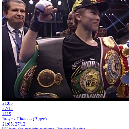
21:05
27/12
7119
Іноуе - Пікассо (Відео)
21:05, 27/12