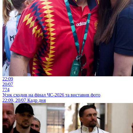
22:09
20/07
774
Усик сходив на фінал ЧС-2026 та виставив фото
22:09, 20/07
Кадр дня