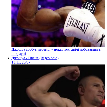
Джошуа здобув перемогу нокаутом, двічі побувавши в
нокдауні
Джошуа - Пренг (Відео бою)
13:11, 26/07