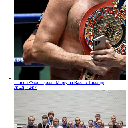
Тайсон Ф'юрі здолав Маріуша Ваха в Таїланді
20:46, 24/07