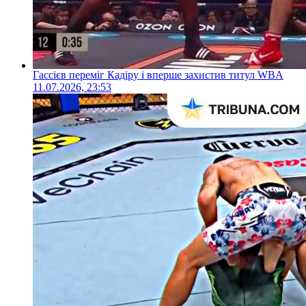
Гассієв переміг Кадіру і вперше захистив титул WBA
11.07.2026, 23:53