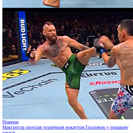
Новини
Макгрегор програв технічним нокаутом Голловею у першому
раунді