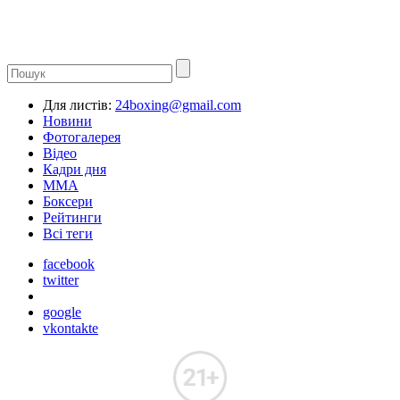
Для листів:
24boxing@gmail.com
Новини
Фотогалерея
Відео
Кадри дня
ММА
Боксери
Рейтинги
Всі теги
facebook
twitter
google
vkontakte