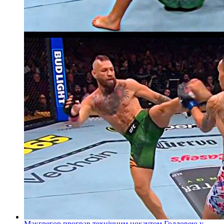
Макгрегор програв технічним нокаутом Голловею у