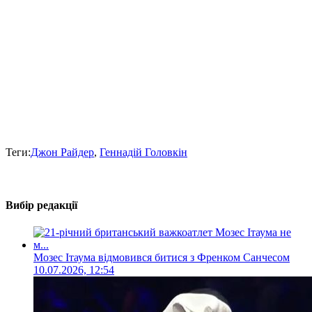
Теги:
Джон Райдер
,
Геннадій Головкін
Вибір редакції
Мозес Ітаума відмовився битися з Френком Санчесом
10.07.2026, 12:54