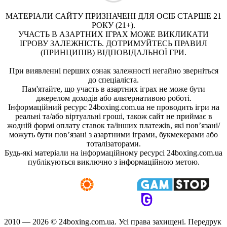
МАТЕРІАЛИ САЙТУ ПРИЗНАЧЕНІ ДЛЯ ОСІБ СТАРШЕ 21
РОКУ (21+).
УЧАСТЬ В АЗАРТНИХ ІГРАХ МОЖЕ ВИКЛИКАТИ
ІГРОВУ ЗАЛЕЖНІСТЬ. ДОТРИМУЙТЕСЬ ПРАВИЛ
(ПРИНЦИПІВ) ВІДПОВІДАЛЬНОЇ ГРИ.
При виявленні перших ознак залежності негайно зверніться
до спеціаліста.
Пам'ятайте, що участь в азартних іграх не може бути
джерелом доходів або альтернативою роботі.
Інформаційний ресурс 24boxing.com.ua не проводить ігри на
реальні та/або віртуальні гроші, також сайт не приймає в
жодній формі оплату ставок та/інших платежів, які пов’язані/
можуть бути пов’язані з азартними іграми, букмекерами або
тоталізаторами.
Будь-які матеріали на інформаційному ресурсі 24boxing.com.ua
публікуються виключно з інформаційною метою.
2010 — 2026 ©
24boxing.com.ua.
Усi права захищенi. Передрук