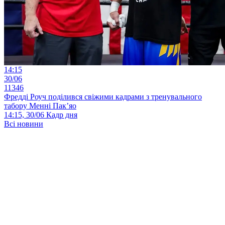
14:15
30/06
11346
Фредді Роуч поділився свіжими кадрами з тренувального
табору Менні Пак’яо
14:15, 30/06
Кадр дня
Всі новини