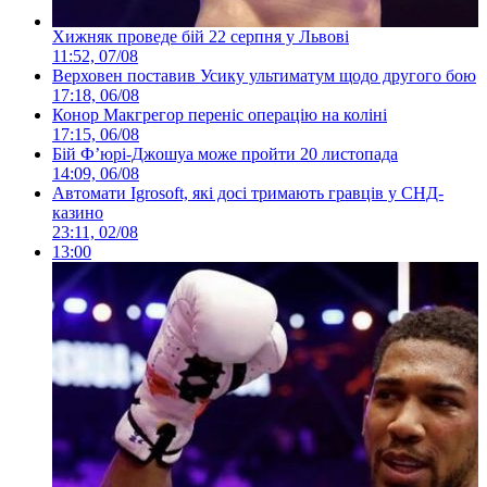
Хижняк проведе бій 22 серпня у Львові
11:52, 07/08
Верховен поставив Усику ультиматум щодо другого бою
17:18, 06/08
Конор Макгрегор переніс операцію на коліні
17:15, 06/08
Бій Ф’юрі-Джошуа може пройти 20 листопада
14:09, 06/08
Автомати Igrosoft, які досі тримають гравців у СНД-
казино
23:11, 02/08
13:00