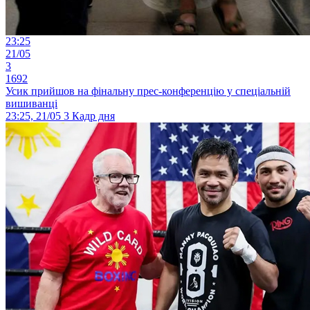
23:25
21/05
3
1692
Усик прийшов на фінальну прес-конференцію у спеціальній
вишиванці
23:25, 21/05
3
Кадр дня