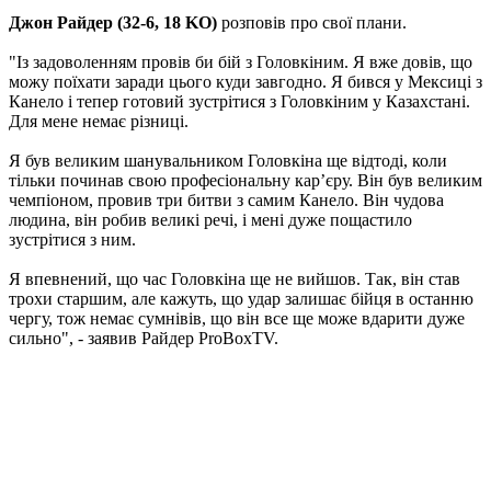
Джон Райдер (32-6, 18 KO)
розповів про свої плани.
"Із задоволенням провів би бій з Головкіним. Я вже довів, що
можу поїхати заради цього куди завгодно. Я бився у Мексиці з
Канело і тепер готовий зустрітися з Головкіним у Казахстані.
Для мене немає різниці.
Я був великим шанувальником Головкіна ще відтоді, коли
тільки починав свою професіональну кар’єру. Він був великим
чемпіоном, провив три битви з самим Канело. Він чудова
людина, він робив великі речі, і мені дуже пощастило
зустрітися з ним.
Я впевнений, що час Головкіна ще не вийшов. Так, він став
трохи старшим, але кажуть, що удар залишає бійця в останню
чергу, тож немає сумнівів, що він все ще може вдарити дуже
сильно", - заявив Райдер ProBoxTV.