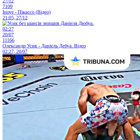
27/12
7109
Іноуе - Пікассо (Відео)
21:05, 27/12
02:27
20/07
11166
Олександр Усик - Даніель Дебуа. Відео
02:27, 20/07