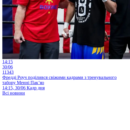
14:15
30/06
11343
Фредді Роуч поділився свіжими кадрами з тренувального
табору Менні Пак’яо
14:15, 30/06
Кадр дня
Всі новини