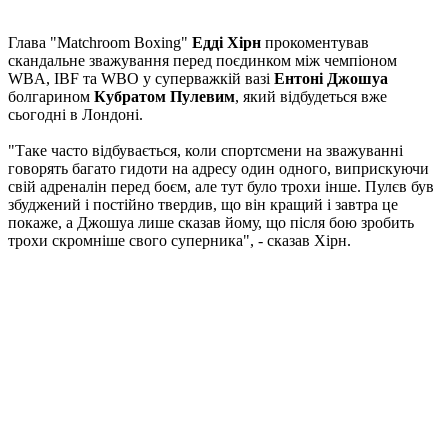
Глава "Matchroom Boxing"
Едді Хірн
прокоментував
скандальне зважування перед поєдинком між чемпіоном
WBA, IBF та WBO у суперважкій вазі
Ентоні Джошуа
болгарином
Кубратом Пулевим
, який відбудеться вже
сьогодні в Лондоні.
"Таке часто відбувається, коли спортсмени на зважуванні
говорять багато гидоти на адресу один одного, виприскуючи
свій адреналін перед боєм, але тут було трохи інше. Пулєв був
збуджений і постійно твердив, що він кращий і завтра це
покаже, а Джошуа лише сказав йому, що після бою зробить
трохи скромніше свого суперника", - сказав Хірн.