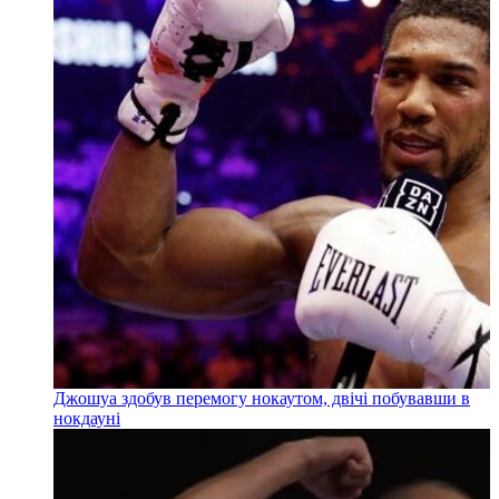
Джошуа здобув перемогу нокаутом, двічі побувавши в
нокдауні