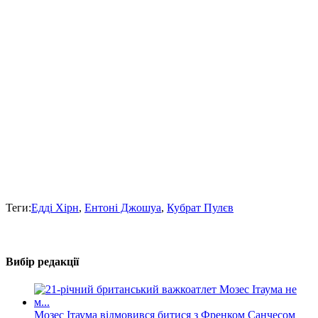
Теги:
Едді Хірн
,
Ентоні Джошуа
,
Кубрат Пулєв
Вибір редакції
Мозес Ітаума відмовився битися з Френком Санчесом