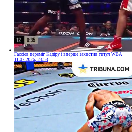
Гассієв переміг Кадіру і вперше захистив титул WBA
11.07.2026, 23:53