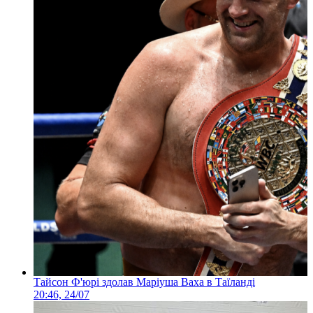
Тайсон Ф'юрі здолав Маріуша Ваха в Таїланді
20:46, 24/07