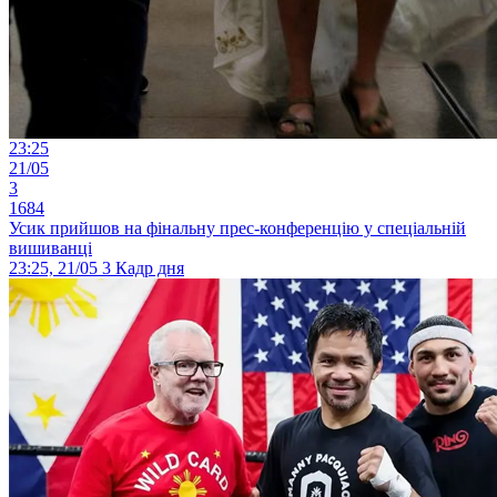
23:25
21/05
3
1684
Усик прийшов на фінальну прес-конференцію у спеціальній
вишиванці
23:25, 21/05
3
Кадр дня