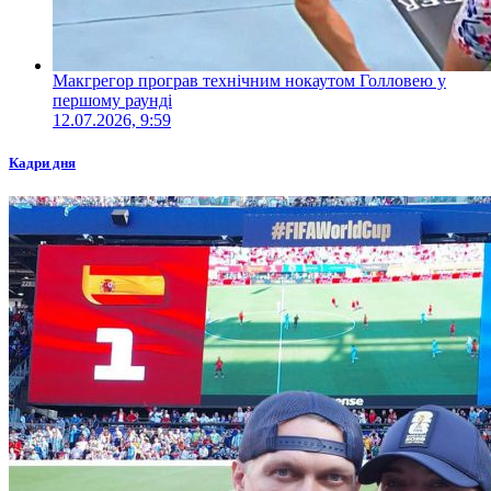
Макгрегор програв технічним нокаутом Голловею у
першому раунді
12.07.2026, 9:59
Кадри дня