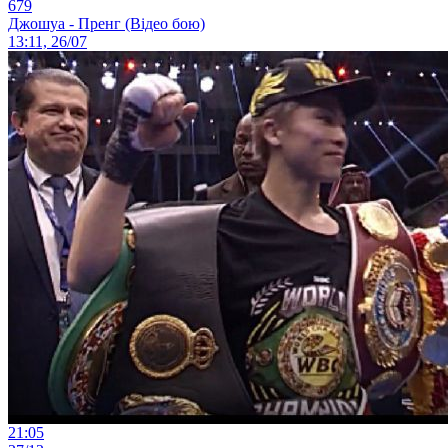
679
Джошуа - Пренг (Відео бою)
13:11, 26/07
21:05