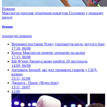
Новини
Макгрегор програв технічним нокаутом Голловею у першому
раунді
Новини
попередні новини
Верховен поставив Усику ультиматум щодо другого бою
17:18, 06/08
Конор Макгрегор переніс операцію на коліні
17:15, 06/08
Бій Ф’юрі-Джошуа може пройти 20 листопада
14:09, 06/08
Автомати Igrosoft, які досі тримають гравців у СНД-
казино
23:11, 02/08
Джошуа - Пренг (Відео бою)
13:11, 26/07
13:00