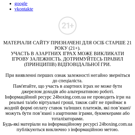
google
vkontakte
МАТЕРІАЛИ САЙТУ ПРИЗНАЧЕНІ ДЛЯ ОСІБ СТАРШЕ 21
РОКУ (21+).
УЧАСТЬ В АЗАРТНИХ ІГРАХ МОЖЕ ВИКЛИКАТИ
ІГРОВУ ЗАЛЕЖНІСТЬ. ДОТРИМУЙТЕСЬ ПРАВИЛ
(ПРИНЦИПІВ) ВІДПОВІДАЛЬНОЇ ГРИ.
При виявленні перших ознак залежності негайно зверніться
до спеціаліста.
Пам'ятайте, що участь в азартних іграх не може бути
джерелом доходів або альтернативою роботі.
Інформаційний ресурс 24boxing.com.ua не проводить ігри на
реальні та/або віртуальні гроші, також сайт не приймає в
жодній формі оплату ставок та/інших платежів, які пов’язані/
можуть бути пов’язані з азартними іграми, букмекерами або
тоталізаторами.
Будь-які матеріали на інформаційному ресурсі 24boxing.com.ua
публікуються виключно з інформаційною метою.