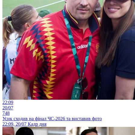
22:09
20/07
748
Усик сходив на фінал ЧС-2026 та виставив фото
22:09, 20/07
Кадр дня