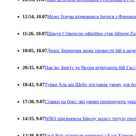
12:54, 10.07
Мозес Ітаума відмовився битися з Френко
11:26, 10.07
Шакур Стівенсон офіційно став бійцем Zuf
10:05, 10.07
Денис Беринчик може провести бій в анде
20:35, 9.07
Пакʼяо, Бріггс та Чісора відвідають бій Гас
18:42, 9.07
Турки Аль аш-Шейх поставив умову для бо
17:30, 9.07
Ставки на бокс: які умови пропонують укра
14:35, 9.07
WBO призначила Біволу захист титулу про
12:39, 9.07
Енді Руїс підписав контракт з Едді Хірном
/