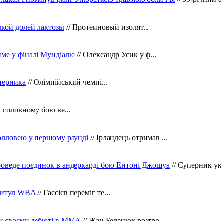
зкой долей лактозы
// Протеиновый изолят...
тиме у фіналі Мундіалю
// Олександр Усик у ф...
уперника
// Олімпійський чемпі...
В головному бою ве...
олловею у першому раунді
// Ірландець отримав ...
оведе поєдинок в андеркарді бою Ентоні Джошуа
// Суперник укр
 титул WBA
// Гассієв переміг те...
 у своєму дебюті в ММА
// Жан Беленюк розтро...