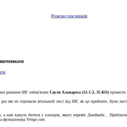
Розклад поєдинків
в'янченком
ати
вно рішення IBF зобов'язати
Сауля Альвареса (52-1-2, 35 КО)
провести 
 раз ми не отримали вітальний лист від IBF, як це прийнято. Були лис
 а нам кажуть битися з хлопцем, якого переміг Джейкобс... Приблизно
ова функціонера
Vringe.com
.