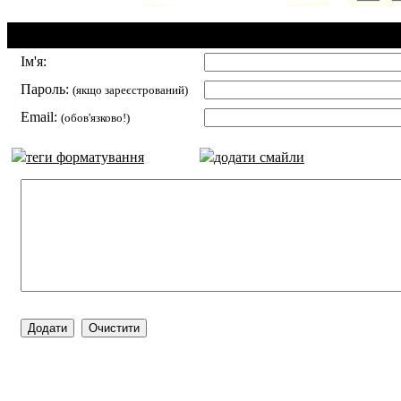
Додавання коментаря:
Ім'я:
Пароль:
(якщо зареєстрований)
Email:
(обов'язково!)
теги форматування
додати смайли