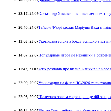
23:17, 24.07
Олександр Хижняк виявився легшим за с
20:46, 24.07
Тайсон Ф'юрі здолав Маріуша Ваха в Таїл
13:03, 23.07
Українська збірна з боксу успішно виступ
14:07, 22.07
Популярные игровые механики в совреме
11:42, 21.07
Усик розповів про вплив Кличків на його 
22:09, 20.07
Усик сходив на фінал ЧС-2026 та вистави
22:06, 20.07
Шелестюк зовсім скоро проведе бій за п
19:14, 20.07
Віктор Ортіс дебютував у боях на голих 