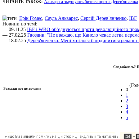
ЧИТАЙТЕ ТАКОЖ:
Альвареса змушують битися проти Дерев'янченка
Ерік Гомес
,
Сауль Альварес
,
Сергій Дерев'янченко
,
IBF
Новини по темі:
— 09.11.25
IBF і WBO об’єднуються проти революційного пром
— 27.02.25
Гвоздик: "Не вважаю, що Канело чекає легка перем
— 18.02.25
Дерев'янченко: Мені хотілося б подивитися реванш
Сподобалось? П
(Голо
Розкажи про це друзям:
0
1
2
3
4
5