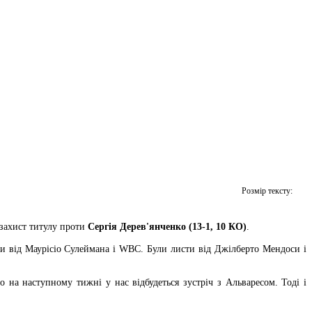
Розмір тексту:
захист титулу проти
Сергія Дерев'янченко (13-1, 10 КО)
.
ти від Маурісіо Сулеймана і WBC. Були листи від Джілберто Мендоси і
 на наступному тижні у нас відбудеться зустріч з Альваресом. Тоді і