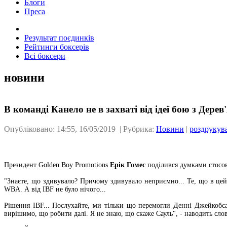
Блоги
Преса
Результат поєдинків
Рейтинги боксерів
Всі боксери
новини
В команді Канело не в захваті від ідеї бою з Дере
Опубліковано: 14:55, 16/05/2019 | Рубрика:
Новини
|
роздрукув
Президент Golden Boy Promotions
Ерік Гомес
поділився думками стосо
"Знаєте, що здивувало? Причому здивувало неприємно... Те, що в цей
WBA. А від IBF не було нічого...
Рішення IBF... Послухайте, ми тільки що перемогли Денні Джейкобса,
вирішимо, що робити далі. Я не знаю, що скаже Сауль", - наводить сл