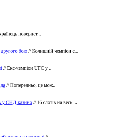
країнець повернет...
 другого бою
// Колишній чемпіон с...
і
// Екс-чемпіон UFC у ...
ада
// Попередньо, це мож...
ів у СНД-казино
// 16 слотів на весь ...
побувавши в нокдауні
//