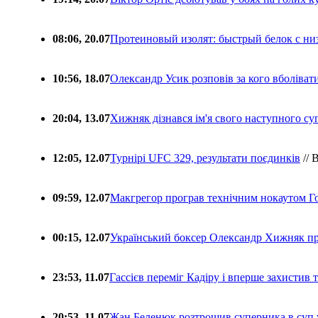
08:06, 20.07
Протеиновый изолят: быстрый белок с ни
10:56, 18.07
Олександр Усик розповів за кого вболіва
20:04, 13.07
Хижняк дізнався ім'я свого наступного с
12:05, 12.07
Турнірі UFC 329, результати поєдинків
// 
09:59, 12.07
Макгрегор програв технічним нокаутом Г
00:15, 12.07
Український боксер Олександр Хижняк пр
23:53, 11.07
Гассієв переміг Кадіру і вперше захистив
20:53, 11.07
Жан Беленюк розтрощив суперника в суп