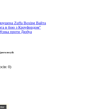
оушена Zuffa Boxing Вайта
ога в бою з Кроуфордом"
 Усика проти Дюбуа
роголосуй:
сів: 0)