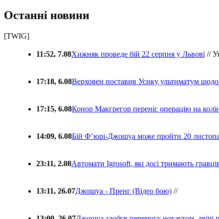
Останні новини
[TWIG]
11:52, 7.08
Хижняк проведе бій 22 серпня у Львові
// У
17:18, 6.08
Верховен поставив Усику ультиматум щодо
17:15, 6.08
Конор Макгрегор переніс операцію на колін
14:09, 6.08
Бій Ф’юрі-Джошуа може пройти 20 листоп
23:11, 2.08
Автомати Igrosoft, які досі тримають гравц
13:11, 26.07
Джошуа - Пренг (Відео бою)
//
13:00, 26.07
Джошуа здобув перемогу нокаутом, двічі 