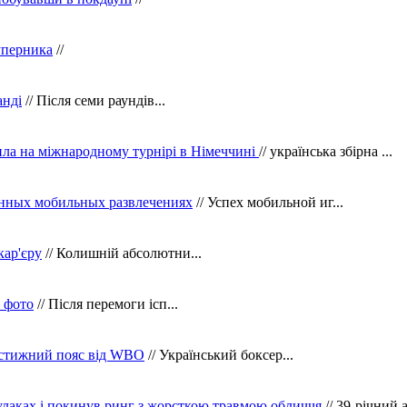
уперника
//
анді
// Після семи раундів...
ила на міжнародному турнірі в Німеччині
// українська збірна ...
нных мобильных развлечениях
// Успех мобильной иг...
кар'єру
// Колишній абсолютни...
в фото
// Після перемоги ісп...
рестижний пояс від WBO
// Український боксер...
кулаках і покинув ринг з жорсткою травмою обличчя
// 39-річний 