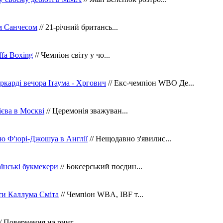
м Санчесом
// 21-річний британсь...
fa Boxing
// Чемпіон світу у чо...
ркарді вечора Ітаума - Хргович
// Екс-чемпіон WBO Де...
сієва в Москві
// Церемонія зважуван...
ю Ф'юрі-Джошуа в Англії
// Нещодавно з'явилис...
їнські букмекери
// Боксерський поєдин...
ти Каллума Сміта
// Чемпіон WBA, IBF т...
/ Повернення на ринг...