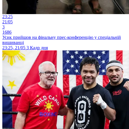
23:25
21/05
3
1686
Усик прийшов на фінальну прес-конференцію у спеціальній
вишиванці
23:25, 21/05
3
Кадр дня