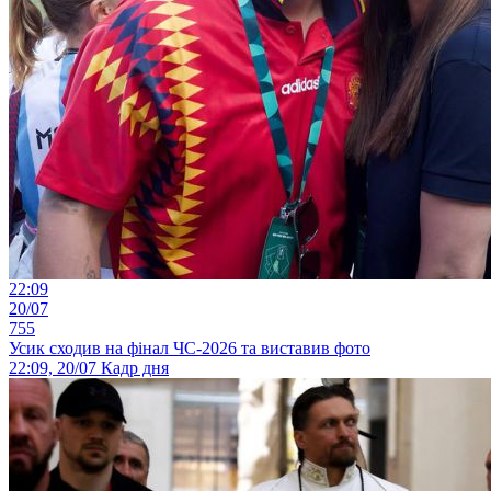
22:09
20/07
755
Усик сходив на фінал ЧС-2026 та виставив фото
22:09, 20/07
Кадр дня