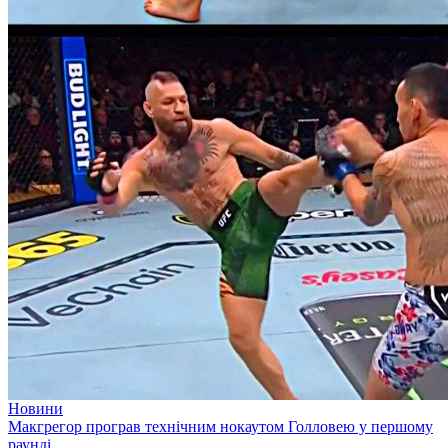
Новини
Макгрегор програв технічним нокаутом Голловею у першому
раунді