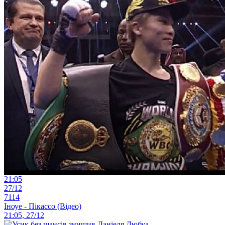
21:05
27/12
7114
Іноуе - Пікассо (Відео)
21:05, 27/12