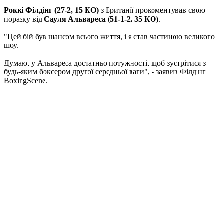
Роккі Філдінг (27-2, 15 КО)
з Британії прокоментував свою
поразку від
Сауля Альвареса (51-1-2, 35 КО)
.
"Цей бій був шансом всього життя, і я став частиною великого
шоу.
Думаю, у Альвареса достатньо потужності, щоб зустрітися з
будь-яким боксером другої середньої ваги", - заявив Філдінг
BoxingScene.