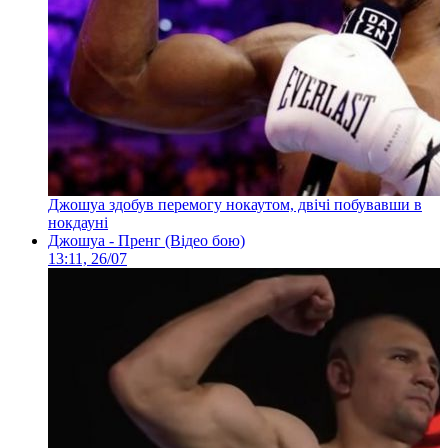
Джошуа здобув перемогу нокаутом, двічі побувавши в
нокдауні
Джошуа - Пренг (Відео бою)
13:11, 26/07