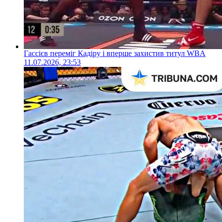
Гассієв переміг Кадіру і вперше захистив титул WBA
11.07.2026, 23:53