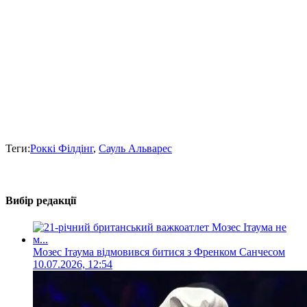
Теги:
Роккі Філдінг
,
Сауль Альварес
Вибір редакції
Мозес Ітаума відмовився битися з Френком Санчесом
10.07.2026, 12:54