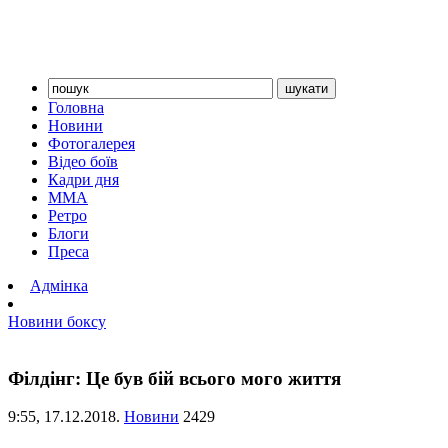
Головна
Новини
Фотогалерея
Відео боїв
Кадри дня
ММА
Ретро
Блоги
Преса
Адмінка
Новини боксу
Філдінг: Це був бій всього мого життя
9:55,
17.12.2018.
Новини
2429