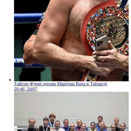
Тайсон Ф'юрі здолав Маріуша Ваха в Таїланді
20:46, 24/07