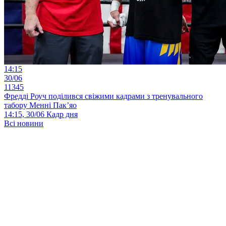
14:15
30/06
11345
Фредді Роуч поділився свіжими кадрами з тренувального
табору Менні Пак’яо
14:15, 30/06
Кадр дня
Всі новини