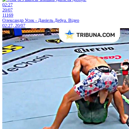
02:27
20/07
11169
Олександр Усик - Даніель Дебуа. Відео
02:27, 20/07