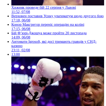
Хижняк проведе бій 22 серпня у Львові
11:52, 07/08
Верховен поставив Усику ультиматум щодо другого бою
17:18, 06/08
Конор Макгрегор переніс операцію на коліні
17:15, 06/08
Бій Ф’юрі-Джошуа може пройти 20 листопада
14:09, 06/08
Автомати Igrosoft, які досі тримають гравців у СНД-
казино
23:11, 02/08
13:00