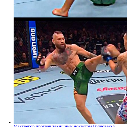
Макгрегор програв технічним нокаутом Голловею у