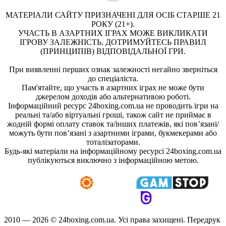
МАТЕРІАЛИ САЙТУ ПРИЗНАЧЕНІ ДЛЯ ОСІБ СТАРШЕ 21
РОКУ (21+).
УЧАСТЬ В АЗАРТНИХ ІГРАХ МОЖЕ ВИКЛИКАТИ
ІГРОВУ ЗАЛЕЖНІСТЬ. ДОТРИМУЙТЕСЬ ПРАВИЛ
(ПРИНЦИПІВ) ВІДПОВІДАЛЬНОЇ ГРИ.
При виявленні перших ознак залежності негайно зверніться
до спеціаліста.
Пам'ятайте, що участь в азартних іграх не може бути
джерелом доходів або альтернативою роботі.
Інформаційний ресурс 24boxing.com.ua не проводить ігри на
реальні та/або віртуальні гроші, також сайт не приймає в
жодній формі оплату ставок та/інших платежів, які пов’язані/
можуть бути пов’язані з азартними іграми, букмекерами або
тоталізаторами.
Будь-які матеріали на інформаційному ресурсі 24boxing.com.ua
публікуються виключно з інформаційною метою.
2010 — 2026 ©
24boxing.com.ua.
Усi права захищенi. Передрук