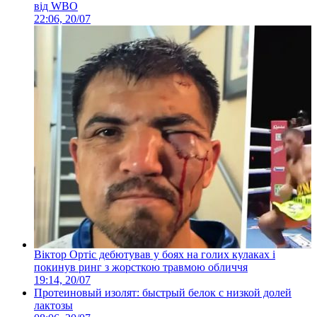
від WBO
22:06, 20/07
Віктор Ортіс дебютував у боях на голих кулаках і
покинув ринг з жорсткою травмою обличчя
19:14, 20/07
Протеиновый изолят: быстрый белок с низкой долей
лактозы