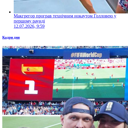
Макгрегор програв технічним нокаутом Голловею у
першому раунді
12.07.2026, 9:59
Кадри дня