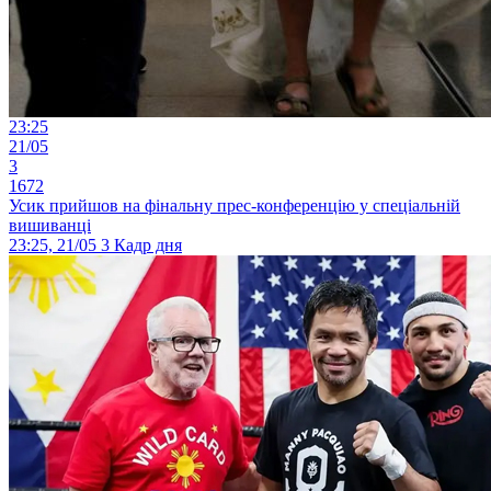
23:25
21/05
3
1672
Усик прийшов на фінальну прес-конференцію у спеціальній
вишиванці
23:25, 21/05
3
Кадр дня