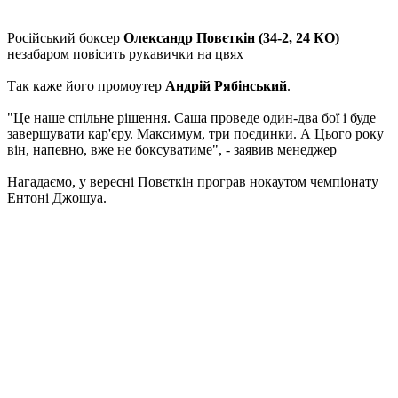
Російський боксер
Олександр Повєткін (34-2, 24 КО)
незабаром повісить рукавички на цвях
Так каже його промоутер
Андрій Рябінський
.
"Це наше спільне рішення. Саша проведе один-два бої і буде
завершувати кар'єру. Максимум, три поєдинки. А Цього року
він, напевно, вже не боксуватиме", - заявив менеджер
Нагадаємо, у вересні Повєткін програв нокаутом чемпіонату
Ентоні Джошуа.