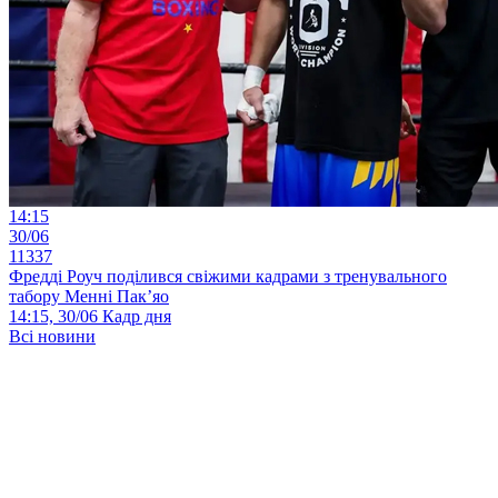
14:15
30/06
11337
Фредді Роуч поділився свіжими кадрами з тренувального
табору Менні Пак’яо
14:15, 30/06
Кадр дня
Всі новини