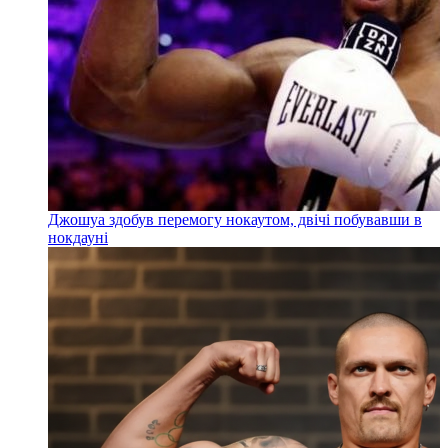
Джошуа здобув перемогу нокаутом, двічі побувавши в
нокдауні