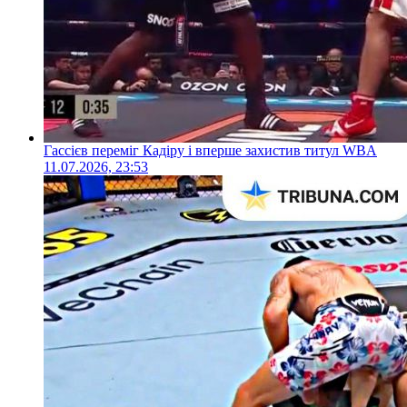
Гассієв переміг Кадіру і вперше захистив титул WBA
11.07.2026, 23:53