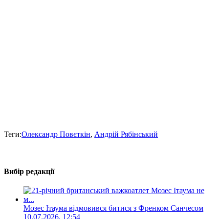
Теги:
Олександр Повєткін
,
Андрій Рябінський
Вибір редакції
Мозес Ітаума відмовився битися з Френком Санчесом
10.07.2026, 12:54