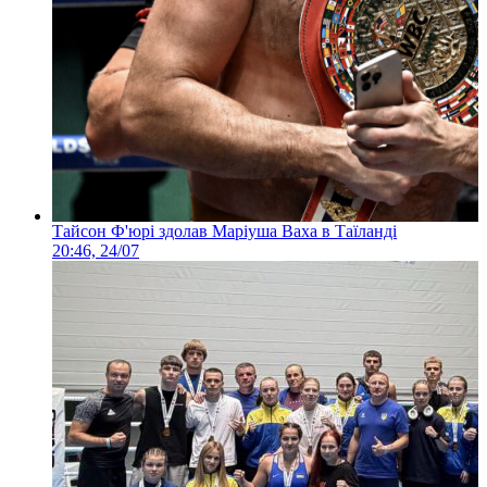
Тайсон Ф'юрі здолав Маріуша Ваха в Таїланді
20:46, 24/07