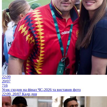
22:09
20/07
716
Усик сходив на фінал ЧС-2026 та виставив фото
22:09, 20/07
Кадр дня