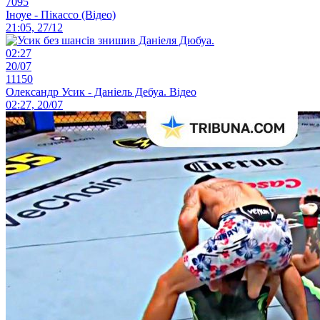
7095
Іноуе - Пікассо (Відео)
21:05, 27/12
02:27
20/07
11150
Олександр Усик - Даніель Дебуа. Відео
02:27, 20/07