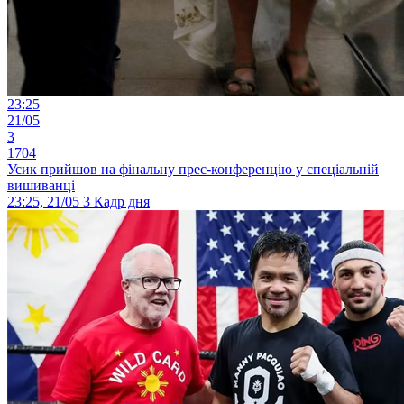
23:25
21/05
3
1704
Усик прийшов на фінальну прес-конференцію у спеціальній
вишиванці
23:25, 21/05
3
Кадр дня