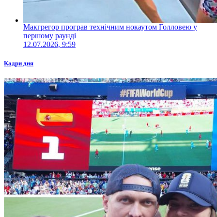
Макгрегор програв технічним нокаутом Голловею у
першому раунді
12.07.2026, 9:59
Кадри дня