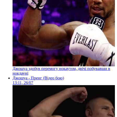
Джошуа здобув перемогу нокаутом, двічі побувавши в
нокдауні
Джошуа - Пренг (Відео бою)
13:11, 26/07