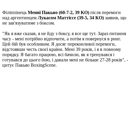
Філіппінець
Менні Пакьяо (60-7-2, 39 KO)
після перемоги
над аргентинцем
Лукасом Маттіссе (39-5, 34 КО)
заявив, що
не зав'язуватиме з боксом.
"Як я вже сказав, я не йду з боксу, я все ще тут. Зараз питання
часу - мені потрібно відпочити, а потім я повернуся в ринг.
Цей бій був особливим. Я досяг переконливої перемоги,
відстоявши честь своєї країни. Мені 39 років, і я в повному
порядку. Я багато працюю, всі бачили, як я тренувався і
готувався до цього бою, і давали мені не більше 27-28 років", -
цитує Пакьяо BoxingScene.