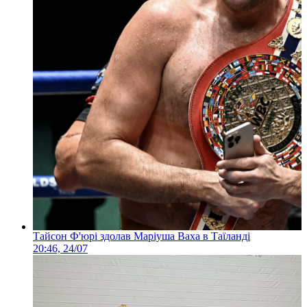
Тайсон Ф'юрі здолав Маріуша Ваха в Таїланді
20:46, 24/07