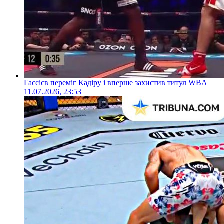
Гассієв переміг Кадіру і вперше захистив титул WBA
11.07.2026, 23:53