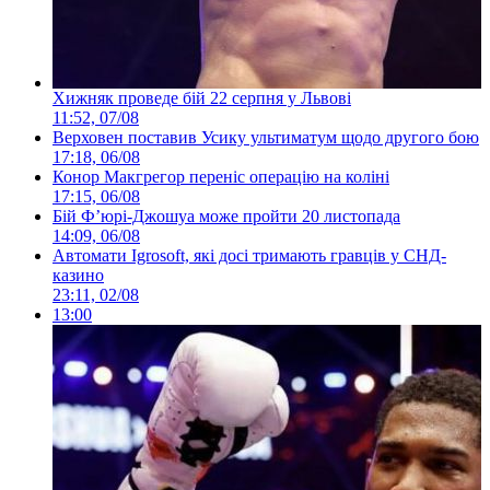
Хижняк проведе бій 22 серпня у Львові
11:52, 07/08
Верховен поставив Усику ультиматум щодо другого бою
17:18, 06/08
Конор Макгрегор переніс операцію на коліні
17:15, 06/08
Бій Ф’юрі-Джошуа може пройти 20 листопада
14:09, 06/08
Автомати Igrosoft, які досі тримають гравців у СНД-
казино
23:11, 02/08
13:00