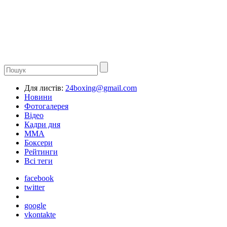
Для листів:
24boxing@gmail.com
Новини
Фотогалерея
Відео
Кадри дня
ММА
Боксери
Рейтинги
Всі теги
facebook
twitter
google
vkontakte