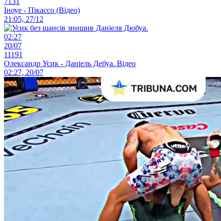
7131
Іноуе - Пікассо (Відео)
21:05, 27/12
02:27
20/07
11191
Олександр Усик - Даніель Дебуа. Відео
02:27, 20/07