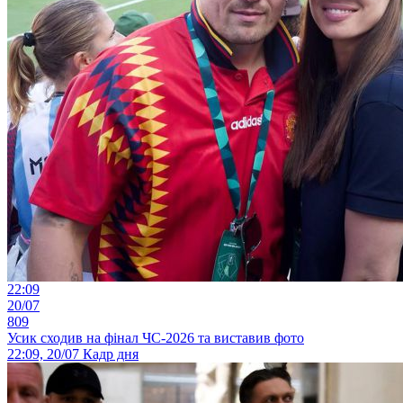
22:09
20/07
809
Усик сходив на фінал ЧС-2026 та виставив фото
22:09, 20/07
Кадр дня