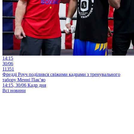
14:15
30/06
11351
Фредді Роуч поділився свіжими кадрами з тренувального
табору Менні Пак’яо
14:15, 30/06
Кадр дня
Всі новини