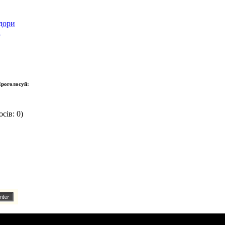
дори
і
роголосуй:
сів: 0)