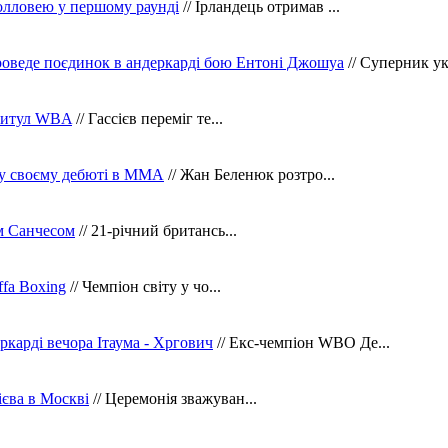
олловею у першому раунді
// Ірландець отримав ...
оведе поєдинок в андеркарді бою Ентоні Джошуа
// Суперник укр
 титул WBA
// Гассієв переміг те...
 у своєму дебюті в ММА
// Жан Беленюк розтро...
м Санчесом
// 21-річний британсь...
fa Boxing
// Чемпіон світу у чо...
ркарді вечора Ітаума - Хргович
// Екс-чемпіон WBO Де...
сієва в Москві
// Церемонія зважуван...