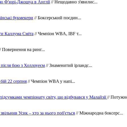
ю Ф'юрі-Джошуа в Англії
// Нещодавно з'явилис...
їнські букмекери
// Боксерський поєдин...
ти Каллума Сміта
// Чемпіон WBA, IBF т...
/ Повернення на ринг...
 після бою з Холлоуеєм
// Знаменитий ірландс...
бій 22 серпня
// Чемпіон WBA у напі...
 підсумками чемпіонату світу, що відбувався у Малайзії
// Потужн
 звільнив Усик – хто за нього поб'ється
// Міжнародна боксерс...