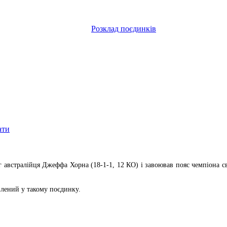
Розклад поєдинків
ати
 австралійця Джеффа Хорна (18-1-1, 12 КО) і завоював пояс чемпіона св
влений у такому поєдинку.