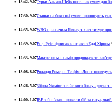
18:42, 9.07
Турки Аль аш-Шейх поставив умову для бо
17:30, 9.07
Ставки на бокс: які умови пропонують укра
14:35, 9.07
WBO призначила Біволу захист титулу про
12:39, 9.07
Енді Руїс підписав контракт з Едді Хірном
/
12:33, 9.07
Макгрегор має намір продовжувати кар'єру
13:08, 8.07
Роландо Ромеро і Теофімо Лопес проведуть 
15:26, 5.07
Збірна України з тайського боксу - друга за
14:00, 1.07
IBF зобовʼязала провести бій за титул, який