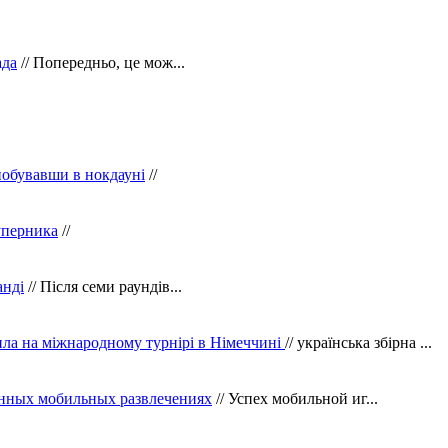
ада
// Попередньо, це мож...
побувавши в нокдауні
//
уперника
//
анді
// Після семи раундів...
ила на міжнародному турнірі в Німеччині
// українська збірна ...
нных мобильных развлечениях
// Успех мобильной иг...