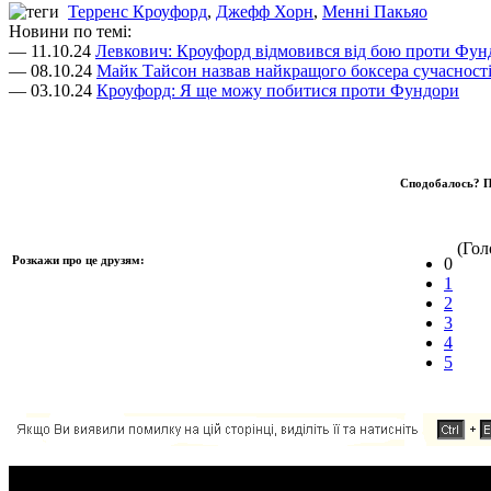
Терренс Кроуфорд
,
Джефф Хорн
,
Менні Пакьяо
Новини по темі:
— 11.10.24
Левкович: Кроуфорд відмовився від бою проти Фун
— 08.10.24
Майк Тайсон назвав найкращого боксера сучасност
— 03.10.24
Кроуфорд: Я ще можу побитися проти Фундори
Сподобалось? П
(Голо
Розкажи про це друзям:
0
1
2
3
4
5
Додавання коментаря: