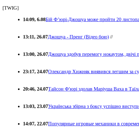
[TWIG]
14:09, 6.08
Бій Ф’юрі-Джошуа може пройти 20 листоп
13:11, 26.07
Джошуа - Пренг (Відео бою)
//
13:00, 26.07
Джошуа здобув перемогу нокаутом, двічі 
23:17, 24.07
Олександр Хижняк виявився легшим за с
20:46, 24.07
Тайсон Ф'юрі здолав Маріуша Ваха в Таїл
13:03, 23.07
Українська збірна з боксу успішно виступ
14:07, 22.07
Популярные игровые механики в совреме