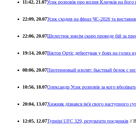
11:42, 21.07
Усик розповів про вплив Кличків на його 
22:09, 20.07
Усик сходив на фінал ЧС-2026 та вистави
22:06, 20.07
Шелестюк зовсім скоро проведе бій за п
19:14, 20.07
Віктор Ортіс дебютував у боях на голих 
08:06, 20.07
Протеиновый изолят: быстрый белок с ни
10:56, 18.07
Олександр Усик розповів за кого вболіва
20:04, 13.07
Хижняк дізнався ім'я свого наступного с
12:05, 12.07
Турнірі UFC 329, результати поєдинків
// 