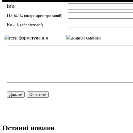
Ім'я:
Пароль:
(якщо зареєстрований)
Email:
(обов'язково!)
теги форматування
додати смайли
Останні новини