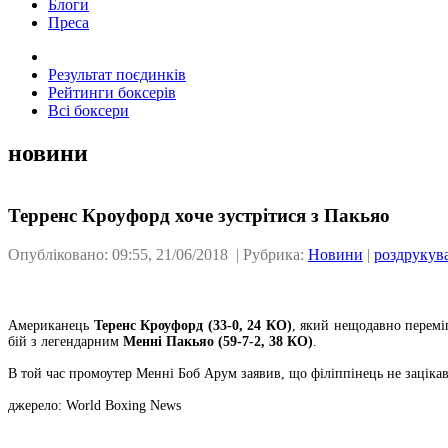
Блоги
Преса
Результат поєдинків
Рейтинги боксерів
Всі боксери
новини
Терренс Кроуфорд хоче зустрітися з Пакьяо
Опубліковано: 09:55, 21/06/2018 | Рубрика:
Новини
|
роздрукув
Американець
Теренс Кроуфорд (33-0, 24 КО)
, який нещодавно переміг
бій з легендарним
Менні Пакьяо (59-7-2, 38 КО)
.
В той час промоутер Менні Боб Арум заявив, що філіппінець не заціка
джерело: World Boxing News