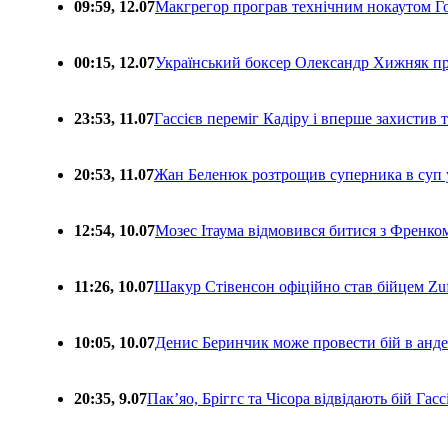
09:59, 12.07
Макгрегор програв технічним нокаутом Г
00:15, 12.07
Український боксер Олександр Хижняк пр
23:53, 11.07
Гассієв переміг Кадіру і вперше захистив
20:53, 11.07
Жан Беленюк розтрощив суперника в суп
12:54, 10.07
Мозес Ітаума відмовився битися з Френко
11:26, 10.07
Шакур Стівенсон офіційно став бійцем Zuf
10:05, 10.07
Денис Беринчик може провести бій в анде
20:35, 9.07
Пакʼяо, Бріггс та Чісора відвідають бій Гас