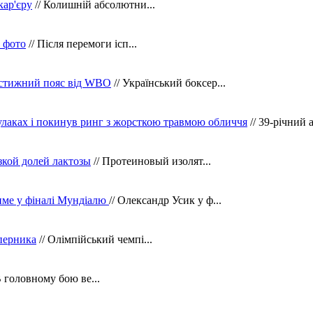
кар'єру
// Колишній абсолютни...
в фото
// Після перемоги ісп...
рестижний пояс від WBO
// Український боксер...
кулаках і покинув ринг з жорсткою травмою обличчя
// 39-річний 
зкой долей лактозы
// Протеиновый изолят...
тиме у фіналі Мундіалю
// Олександр Усик у ф...
уперника
// Олімпійський чемпі...
В головному бою ве...