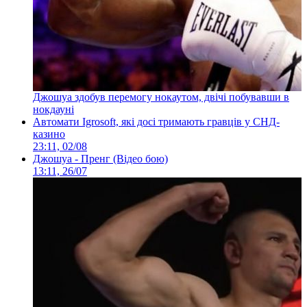
Джошуа здобув перемогу нокаутом, двічі побувавши в
нокдауні
Автомати Igrosoft, які досі тримають гравців у СНД-
казино
23:11, 02/08
Джошуа - Пренг (Відео бою)
13:11, 26/07