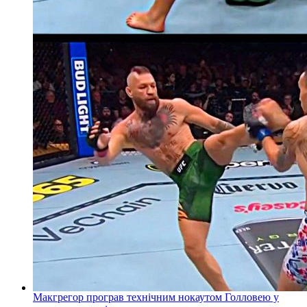
Макгрегор програв технічним нокаутом Голловею у