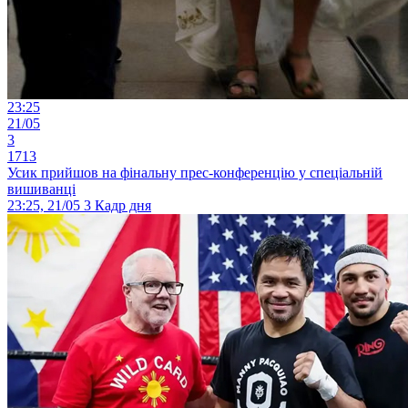
23:25
21/05
3
1713
Усик прийшов на фінальну прес-конференцію у спеціальній
вишиванці
23:25, 21/05
3
Кадр дня