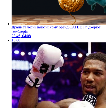
Драйв та чесні заноси: чому бренд CATBET підкорює
гемблерів
23:46, 04/08
13:00