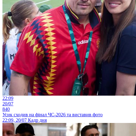
22:09
20/07
840
Усик сходив на фінал ЧС-2026 та виставив фото
22:09, 20/07
Кадр дня