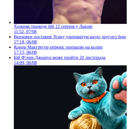
Хижняк проведе бій 22 серпня у Львові
11:52, 07/08
Верховен поставив Усику ультиматум щодо другого бою
17:18, 06/08
Конор Макгрегор переніс операцію на коліні
17:15, 06/08
Бій Ф’юрі-Джошуа може пройти 20 листопада
14:09, 06/08