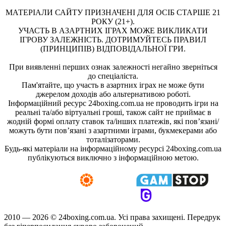
МАТЕРІАЛИ САЙТУ ПРИЗНАЧЕНІ ДЛЯ ОСІБ СТАРШЕ 21
РОКУ (21+).
УЧАСТЬ В АЗАРТНИХ ІГРАХ МОЖЕ ВИКЛИКАТИ
ІГРОВУ ЗАЛЕЖНІСТЬ. ДОТРИМУЙТЕСЬ ПРАВИЛ
(ПРИНЦИПІВ) ВІДПОВІДАЛЬНОЇ ГРИ.
При виявленні перших ознак залежності негайно зверніться
до спеціаліста.
Пам'ятайте, що участь в азартних іграх не може бути
джерелом доходів або альтернативою роботі.
Інформаційний ресурс 24boxing.com.ua не проводить ігри на
реальні та/або віртуальні гроші, також сайт не приймає в
жодній формі оплату ставок та/інших платежів, які пов’язані/
можуть бути пов’язані з азартними іграми, букмекерами або
тоталізаторами.
Будь-які матеріали на інформаційному ресурсі 24boxing.com.ua
публікуються виключно з інформаційною метою.
2010 — 2026 ©
24boxing.com.ua.
Усi права захищенi. Передрук