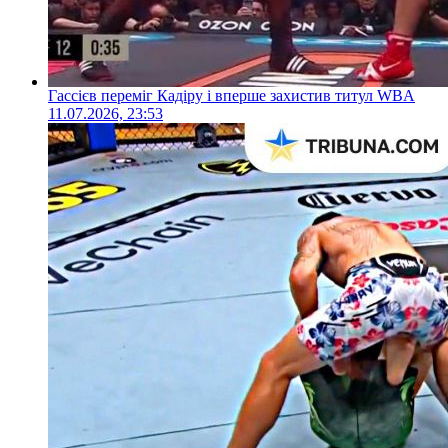
Гассієв переміг Кадіру і вперше захистив титул WBA
11.07.2026, 23:53