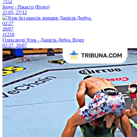
7152
Іноуе - Пікассо (Відео)
21:05, 27/12
02:27
20/07
11210
Олександр Усик - Даніель Дебуа. Відео
02:27, 20/07