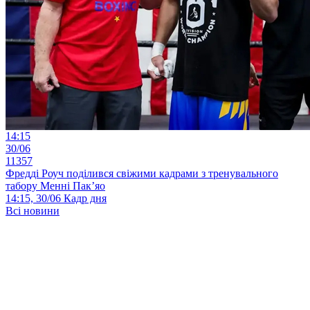
14:15
30/06
11357
Фредді Роуч поділився свіжими кадрами з тренувального
табору Менні Пак’яо
14:15, 30/06
Кадр дня
Всі новини