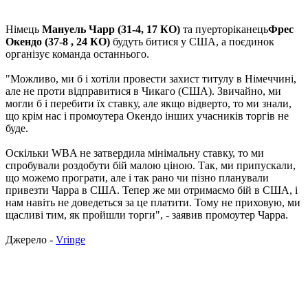
Німець
Мануель Чарр (31-4, 17 КО)
та пуерторіканець
Фрес
Окендо (37-8 , 24 КО)
будуть битися у США, а поєдинок
організує команда останнього.
"Можливо, ми б і хотіли провести захист титулу в Німеччині,
але не проти відправитися в Чикаго (США). Звичайно, ми
могли б і перебити їх ставку, але якщо відверто, то ми знали,
що крім нас і промоутера Окендо інших учасників торгів не
буде.
Оскільки WBA не затвердила мінімальну ставку, то ми
спробували роздобути бій малою ціною. Так, ми припускали,
що можемо програти, але і так рано чи пізно планували
привезти Чарра в США. Тепер же ми отримаємо бій в США, і
нам навіть не доведеться за це платити. Тому не приховую, ми
щасливі тим, як пройшли торги", - заявив промоутер Чарра.
Джерело -
Vringe