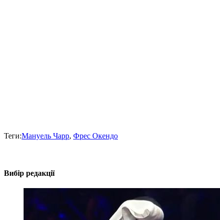
Теги:
Мануель Чарр
,
Фрес Окендо
Вибір редакції