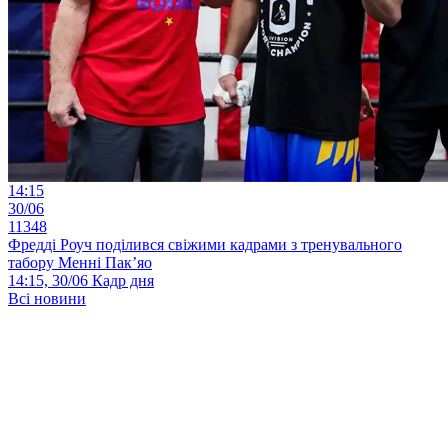
14:15
30/06
11348
Фредді Роуч поділився свіжими кадрами з тренувального
табору Менні Пак’яо
14:15, 30/06
Кадр дня
Всі новини