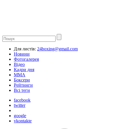
Для листів:
24boxing@gmail.com
Новини
Фотогалерея
Відео
Кадри дня
ММА
Боксери
Рейтинги
Всі теги
facebook
twitter
google
vkontakte