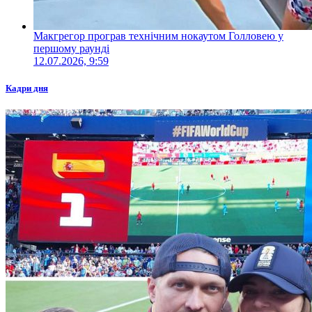
Макгрегор програв технічним нокаутом Голловею у
першому раунді
12.07.2026, 9:59
Кадри дня