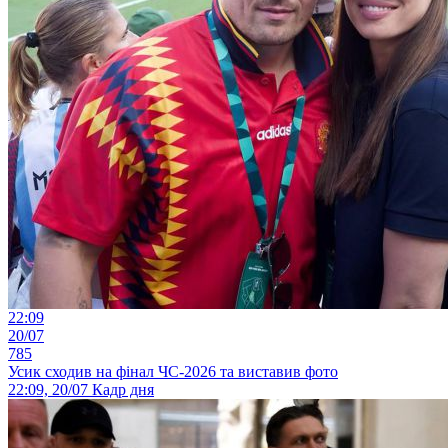
22:09
20/07
785
Усик сходив на фінал ЧС-2026 та виставив фото
22:09, 20/07
Кадр дня