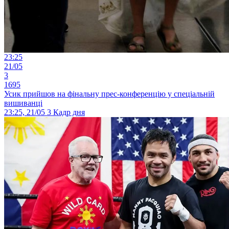
23:25
21/05
3
1695
Усик прийшов на фінальну прес-конференцію у спеціальній
вишиванці
23:25, 21/05
3
Кадр дня