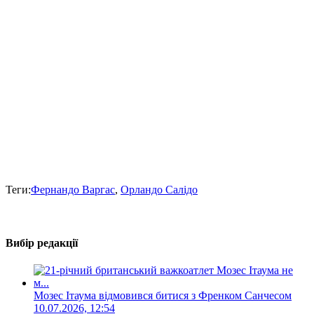
Теги:
Фернандо Варгас
,
Орландо Салідо
Вибір редакції
Мозес Ітаума відмовився битися з Френком Санчесом
10.07.2026, 12:54