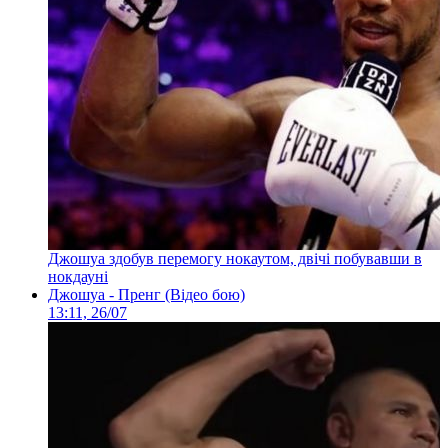
Джошуа здобув перемогу нокаутом, двічі побувавши в
нокдауні
Джошуа - Пренг (Відео бою)
13:11, 26/07