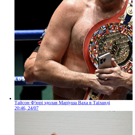
Тайсон Ф'юрі здолав Маріуша Ваха в Таїланді
20:46, 24/07