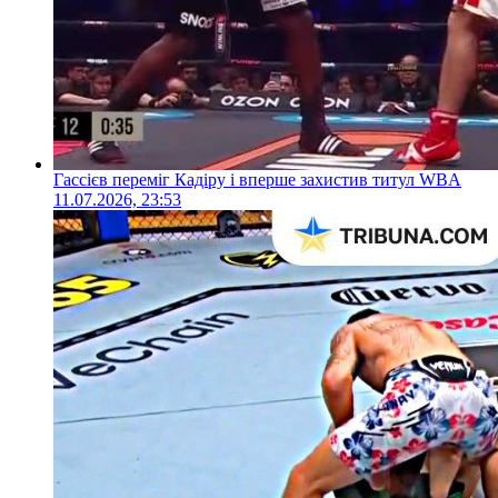
Гассієв переміг Кадіру і вперше захистив титул WBA
11.07.2026, 23:53