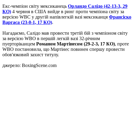
Екс-чемпіон світу мексиканець
Орландо Салідо (42-13-3, 29
КО)
4 червня в США вийде в ринг проти чемпіона світу за
версією WBC у другій напівлегкій вазі мексиканця
Франсіско
Варгаса (23-0-1, 17 КО)
.
Нагадаємо, Салідо мав провести третій бій з чемпіоном світу
за версією WBO в першій легкій вазі 32-річним
пуерторіканцем
Романом Мартінесом (29-2-3, 17 КО)
, проте
WBO постановила, що Мартінес повинен спершу провести
обов'язковий захист титулу.
джерело: BoxingScene.com