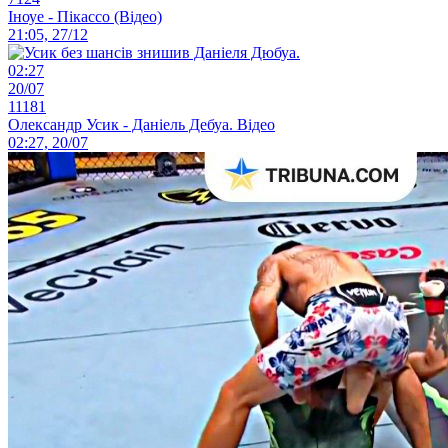
Іноуе - Пікассо (Відео)
21:05, 27/12
02:27
20/07
11181
Олександр Усик - Даніель Дебуа. Відео
02:27, 20/07