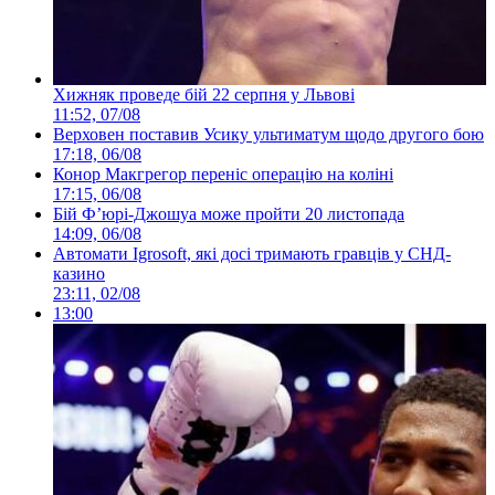
Хижняк проведе бій 22 серпня у Львові
11:52, 07/08
Верховен поставив Усику ультиматум щодо другого бою
17:18, 06/08
Конор Макгрегор переніс операцію на коліні
17:15, 06/08
Бій Ф’юрі-Джошуа може пройти 20 листопада
14:09, 06/08
Автомати Igrosoft, які досі тримають гравців у СНД-
казино
23:11, 02/08
13:00