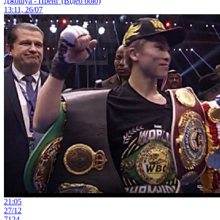
Джошуа - Пренг (Відео бою)
13:11, 26/07
21:05
27/12
7124