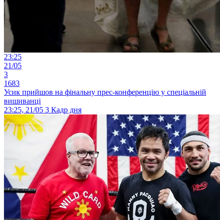
23:25
21/05
3
1683
Усик прийшов на фінальну прес-конференцію у спеціальній
вишиванці
23:25, 21/05
3
Кадр дня