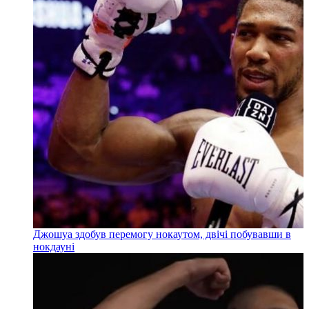
Джошуа здобув перемогу нокаутом, двічі побувавши в
нокдауні