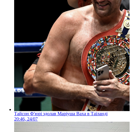
Тайсон Ф'юрі здолав Маріуша Ваха в Таїланді
20:46, 24/07