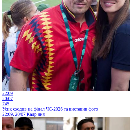
22:09
20/07
745
Усик сходив на фінал ЧС-2026 та виставив фото
22:09, 20/07
Кадр дня