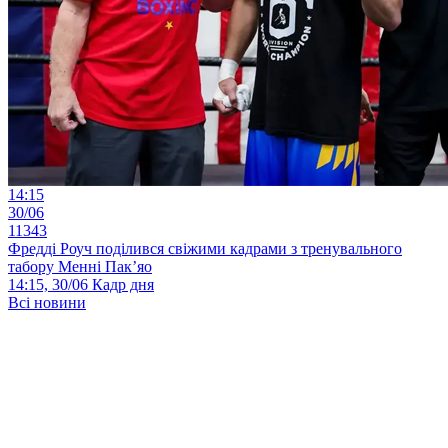
14:15
30/06
11343
Фредді Роуч поділився свіжими кадрами з тренувального
табору Менні Пак’яо
14:15, 30/06
Кадр дня
Всі новини