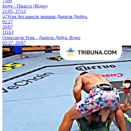
7109
Іноуе - Пікассо (Відео)
21:05, 27/12
02:27
20/07
11163
Олександр Усик - Даніель Дебуа. Відео
02:27, 20/07