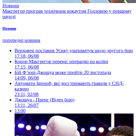
Новини
Макгрегор програв технічним нокаутом Голловею у першому
раунді
Новини
попередні новини
Верховен поставив Усику ультиматум щодо другого бою
17:18, 06/08
Конор Макгрегор переніс операцію на коліні
17:15, 06/08
Бій Ф’юрі-Джошуа може пройти 20 листопада
14:09, 06/08
Автомати Igrosoft, які досі тримають гравців у СНД-
казино
23:11, 02/08
Джошуа - Пренг (Відео бою)
13:11, 26/07
13:00