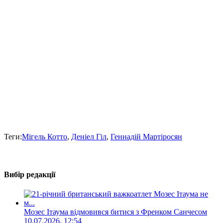
Теги:
Мігель Котто
,
Деніел Гіл
,
Геннадій Мартіросян
Вибір редакції
Мозес Ітаума відмовився битися з Френком Санчесом
10.07.2026, 12:54