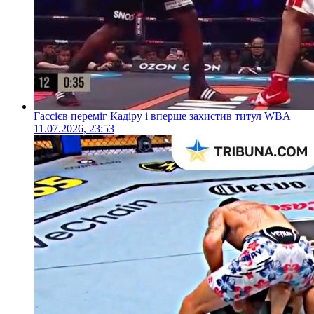
Гассієв переміг Кадіру і вперше захистив титул WBA
11.07.2026, 23:53