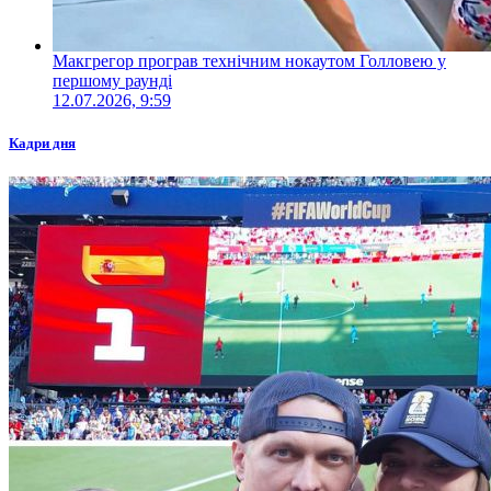
Макгрегор програв технічним нокаутом Голловею у
першому раунді
12.07.2026, 9:59
Кадри дня