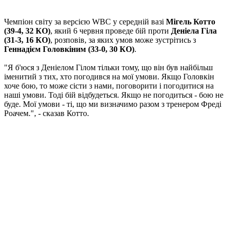
Чемпіон світу за версією WBC у середній вазі
Мігель Котто
(39-4, 32 КО)
, який 6 червня проведе бій проти
Деніела Гіла
(31-3, 16 КО)
, розповів, за яких умов може зустрітись з
Геннадієм Головкіним (33-0, 30 КО)
.
"Я б'юся з Деніелом Гілом тільки тому, що він був найбільш
іменитий з тих, хто погодився на мої умови. Якщо Головкін
хоче бою, то може сісти з нами, поговорити і погодитися на
наші умови. Тоді бій відбудеться. Якщо не погодиться - бою не
буде. Мої умови - ті, що ми визначимо разом з тренером Фреді
Роачем.", - сказав Котто.