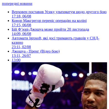
попередні новини
Верховен поставив Усику ультиматум щодо другого бою
17:18, 06/08
Конор Макгрегор переніс операцію на коліні
17:15, 06/08
Бій Ф’юрі-Джошуа може пройти 20 листопада
14:09, 06/08
Автомати Igrosoft, які досі тримають гравців у СНД-
казино
23:11, 02/08
Джошуа - Пренг (Відео бою)
13:11, 26/07
13:00