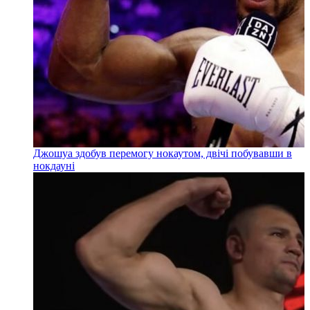
Джошуа здобув перемогу нокаутом, двічі побувавши в
нокдауні