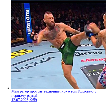
Макгрегор програв технічним нокаутом Голловею у
першому раунді
12.07.2026, 9:59