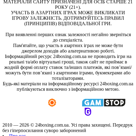
МАТЕРІАЛИ САЙТУ ПРИЗНАЧЕНІ ДЛЯ ОСІБ СТАРШЕ 21
РОКУ (21+).
УЧАСТЬ В АЗАРТНИХ ІГРАХ МОЖЕ ВИКЛИКАТИ
ІГРОВУ ЗАЛЕЖНІСТЬ. ДОТРИМУЙТЕСЬ ПРАВИЛ
(ПРИНЦИПІВ) ВІДПОВІДАЛЬНОЇ ГРИ.
При виявленні перших ознак залежності негайно зверніться
до спеціаліста.
Пам'ятайте, що участь в азартних іграх не може бути
джерелом доходів або альтернативою роботі.
Інформаційний ресурс 24boxing.com.ua не проводить ігри на
реальні та/або віртуальні гроші, також сайт не приймає в
жодній формі оплату ставок та/інших платежів, які пов’язані/
можуть бути пов’язані з азартними іграми, букмекерами або
тоталізаторами.
Будь-які матеріали на інформаційному ресурсі 24boxing.com.ua
публікуються виключно з інформаційною метою.
2010 — 2026 ©
24boxing.com.ua.
Усi права захищенi. Передрук
без гіперпосилання суворо заборонений
Про нас