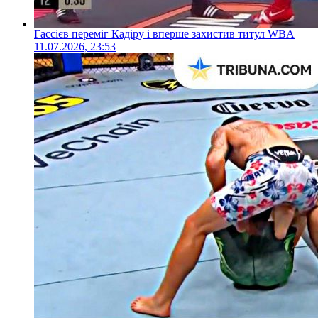
Гассієв переміг Кадіру і вперше захистив титул WBA
11.07.2026, 23:53