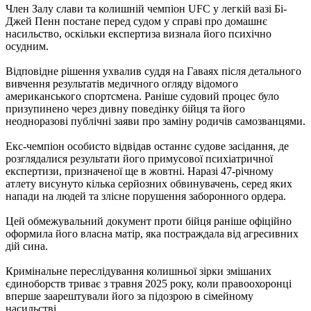
Член Залу слави та колишній чемпіон UFC у легкій вазі Бі-
Джей Пенн постане перед судом у справі про домашнє
насильство, оскільки експертиза визнала його психічно
осудним.
Відповідне рішення ухвалив суддя на Гаваях після детального
вивчення результатів медичного огляду відомого
американського спортсмена. Раніше судовий процес було
призупинено через дивну поведінку бійця та його
неодноразові публічні заяви про заміну родичів самозванцями.
Екс-чемпіон особисто відвідав останнє судове засідання, де
розглядалися результати його примусової психіатричної
експертизи, призначеної ще в жовтні. Наразі 47-річному
атлету висунуто кілька серйозних обвинувачень, серед яких
напади на людей та злісне порушення заборонного ордера.
Цей обмежувальний документ проти бійця раніше офіційно
оформила його власна матір, яка постраждала від агресивних
дій сина.
Кримінальне переслідування колишньої зірки змішаних
єдиноборств триває з травня 2025 року, коли правоохоронці
вперше заарештували його за підозрою в сімейному
насильстві.