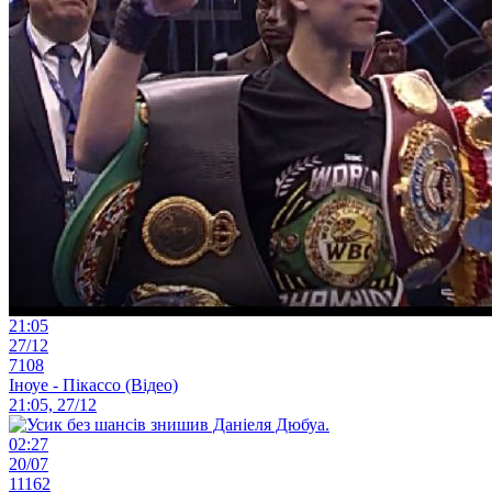
21:05
27/12
7108
Іноуе - Пікассо (Відео)
21:05, 27/12
02:27
20/07
11162