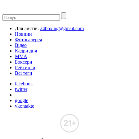
Для листів:
24boxing@gmail.com
Новини
Фотогалерея
Відео
Кадри дня
ММА
Боксери
Рейтинги
Всі теги
facebook
twitter
google
vkontakte