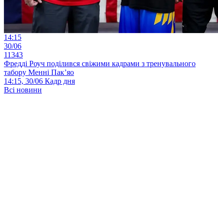
14:15
30/06
11343
Фредді Роуч поділився свіжими кадрами з тренувального
табору Менні Пак’яо
14:15, 30/06
Кадр дня
Всі новини