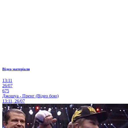
Відео матеріали
13:11
26/07
675
Джошуа - Пренг (Відео бою)
13:11, 26/07