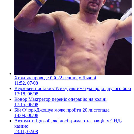
Хижняк проведе бій 22 серпня у Львові
11:52, 07/08
Верховен поставив Усику ультиматум щодо другого бою
17:18, 06/08
Конор Макгрегор переніс операцію на коліні
17:15, 06/08
Бій Ф’юрі-Джошуа може пройти 20 листопада
14:09, 06/08
Автомати Igrosoft, які досі тримають гравців у СНД-
казино
23:11, 02/08