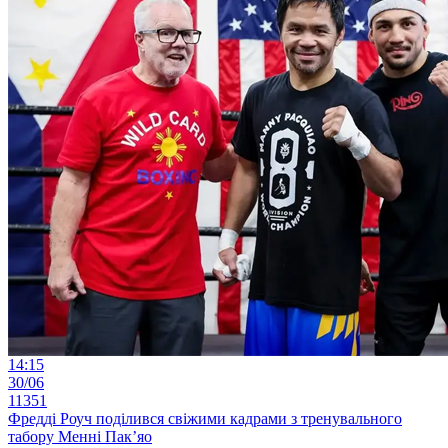
14:15
30/06
11351
Фредді Роуч поділився свіжими кадрами з тренувального
табору Менні Пак’яо