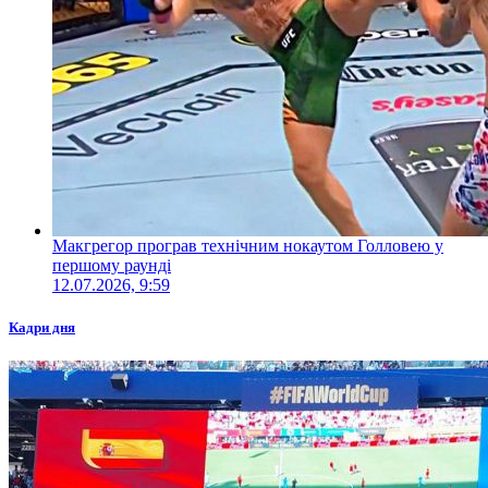
Макгрегор програв технічним нокаутом Голловею у
першому раунді
12.07.2026, 9:59
Кадри дня