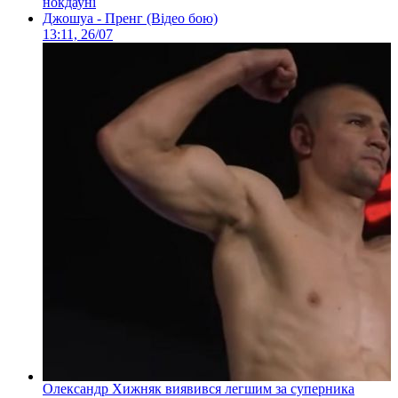
нокдауні
Джошуа - Пренг (Відео бою)
13:11, 26/07
Олександр Хижняк виявився легшим за суперника