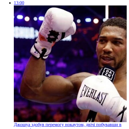
13:00
Джошуа здобув перемогу нокаутом, двічі побувавши в