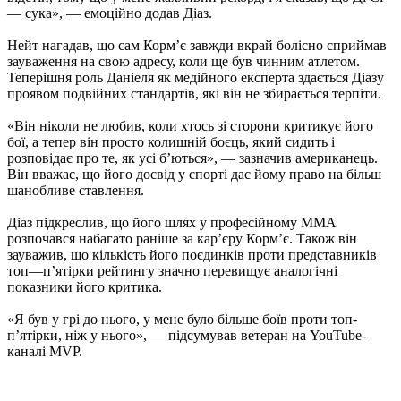
— сука», — емоційно додав Діаз.
Нейт нагадав, що сам Корм’є завжди вкрай болісно сприймав
зауваження на свою адресу, коли ще був чинним атлетом.
Теперішня роль Даніеля як медійного експерта здається Діазу
проявом подвійних стандартів, які він не збирається терпіти.
«Він ніколи не любив, коли хтось зі сторони критикує його
бої, а тепер він просто колишній боєць, який сидить і
розповідає про те, як усі б’ються», — зазначив американець.
Він вважає, що його досвід у спорті дає йому право на більш
шанобливе ставлення.
Діаз підкреслив, що його шлях у професійному ММА
розпочався набагато раніше за кар’єру Корм’є. Також він
зауважив, що кількість його поєдинків проти представників
топ—п’ятірки рейтингу значно перевищує аналогічні
показники його критика.
«Я був у грі до нього, у мене було більше боїв проти топ-
п’ятірки, ніж у нього», — підсумував ветеран на YouTube-
каналі MVP.