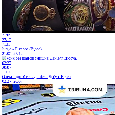
21:05
27/12
7131
Іноуе - Пікассо (Відео)
21:05, 27/12
02:27
20/07
11191
Олександр Усик - Даніель Дебуа. Відео
02:27, 20/07