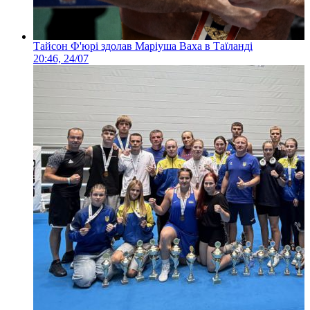
Тайсон Ф'юрі здолав Маріуша Ваха в Таїланді
20:46, 24/07