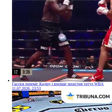
Гассієв переміг Кадіру і вперше захистив титул WBA
11.07.2026, 23:53