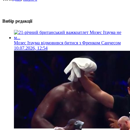
Вибір редакції
Мозес Ітаума відмовився битися з Френком Санчесом
10.07.2026, 12:54