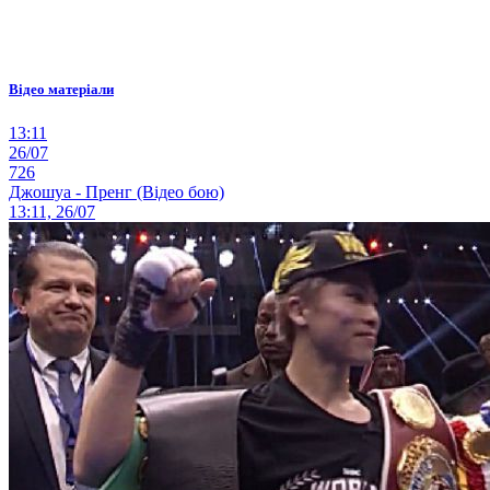
Відео матеріали
13:11
26/07
726
Джошуа - Пренг (Відео бою)
13:11, 26/07