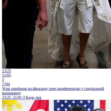
23:25
21/05
3
1704
Усик прийшов на фінальну прес-конференцію у спеціальній
вишиванці
23:25, 21/05
3
Кадр дня