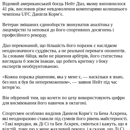
Відомий американський боєць Нейт Діаз, якому виповнилося
41 рік, висловив різке невдоволення коментарями колишнього
чемпіона UFC Даніеля Корм’є.
Ветеран змішаних єдиноборств звинуватив аналітика у
лицемірстві та неповазі до його спортивних досягнень і
професійного рекорду.
Діаз переконаний, що більшість його поразок є наслідком
неоднозначного суддівства, а не реальної переваги опонентів.
За словами бійця, якби не рішення арбітрів, його статистика
виглядала б зовсім інакше, що робить критику з боку
експертів необґрунтованою.
«Кожна поразка рішенням, яка у мене є, — наскільки я знаю,
без них я був би непереможеним», — заявив Нейт під час
інтерв’ю.
Він обурений тим, що колеги по цеху використовують цифри
для висміювання його навичок в октагоні.
Спортсмен особливо виділив Даніеля Корм’є та Бена Аскрена,
які неодноразово ставили під сумнів його рівень майстерності.
«Такі виродки, як Ді Сі та Бен Аскрен, сміються і кажуть, що я
відстій, тому що у мене жахливий рекорд, і я сказав, що Ді Сі