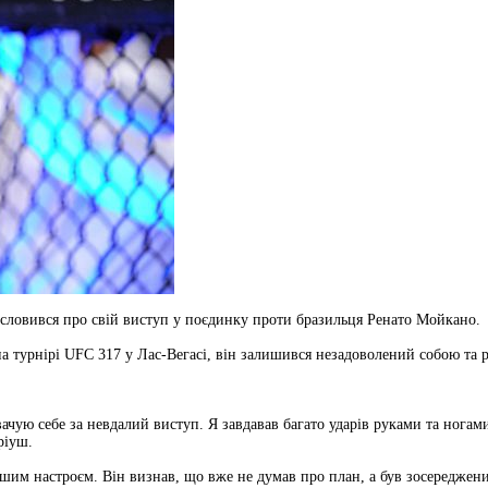
словився про свій виступ у поєдинку проти бразильця Ренато Мойкано.
 турнірі UFC 317 у Лас-Вегасі, він залишився незадоволений собою та 
чую себе за невдалий виступ. Я завдавав багато ударів руками та ногами
ріуш.
іншим настроєм. Він визнав, що вже не думав про план, а був зосереджен