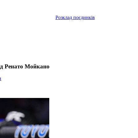
Розклад поєдинків
ад Ренато Мойкано
и