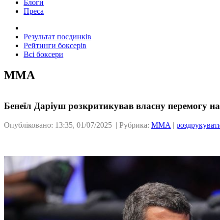
Блоги
Преса
Результат поєдинків
Рейтинги боксерів
Всі боксери
ММА
Бенеїл Даріуш розкритикував власну перемогу н
Опубліковано: 13:35, 01/07/2025 | Рубрика:
ММА
|
роздрукуват