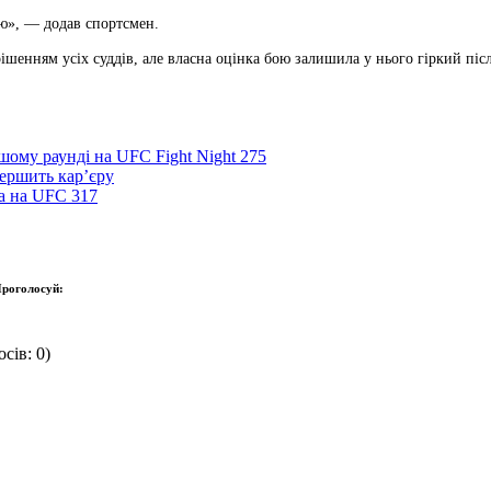
ію», — додав спортсмен.
шенням усіх суддів, але власна оцінка бою залишила у нього гіркий піс
шому раунді на UFC Fight Night 275
ершить кар’єру
а на UFC 317
роголосуй:
сів: 0)