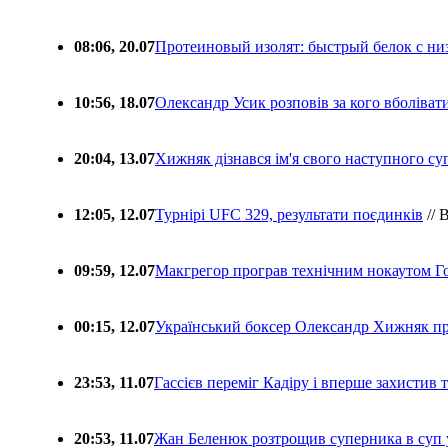
08:06, 20.07
Протеиновый изолят: быстрый белок с ни
10:56, 18.07
Олександр Усик розповів за кого вболіва
20:04, 13.07
Хижняк дізнався ім'я свого наступного с
12:05, 12.07
Турнірі UFC 329, результати поєдинків
// 
09:59, 12.07
Макгрегор програв технічним нокаутом Г
00:15, 12.07
Український боксер Олександр Хижняк пр
23:53, 11.07
Гассієв переміг Кадіру і вперше захистив
20:53, 11.07
Жан Беленюк розтрощив суперника в суп