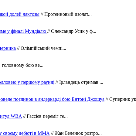
зкой долей лактозы
// Протеиновый изолят...
тиме у фіналі Мундіалю
// Олександр Усик у ф...
уперника
// Олімпійський чемпі...
В головному бою ве...
олловею у першому раунді
// Ірландець отримав ...
оведе поєдинок в андеркарді бою Ентоні Джошуа
// Суперник укр
 титул WBA
// Гассієв переміг те...
 у своєму дебюті в ММА
// Жан Беленюк розтро...