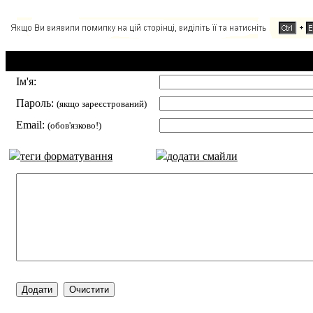
Додавання коментаря:
Ім'я:
Пароль:
(якщо зареєстрований)
Email:
(обов'язково!)
теги форматування
додати смайли