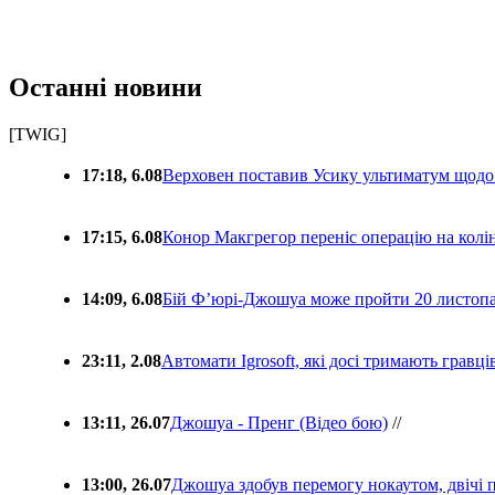
Останні новини
[TWIG]
17:18, 6.08
Верховен поставив Усику ультиматум щодо
17:15, 6.08
Конор Макгрегор переніс операцію на колін
14:09, 6.08
Бій Ф’юрі-Джошуа може пройти 20 листоп
23:11, 2.08
Автомати Igrosoft, які досі тримають гравц
13:11, 26.07
Джошуа - Пренг (Відео бою)
//
13:00, 26.07
Джошуа здобув перемогу нокаутом, двічі 