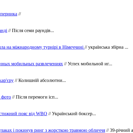
уперника
//
анді
// Після семи раундів...
ила на міжнародному турнірі в Німеччині
// українська збірна ...
нных мобильных развлечениях
// Успех мобильной иг...
кар'єру
// Колишній абсолютни...
в фото
// Після перемоги ісп...
рестижний пояс від WBO
// Український боксер...
кулаках і покинув ринг з жорсткою травмою обличчя
// 39-річний 