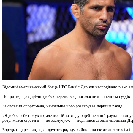
Відомий американський боєць UFC Бенеїл Даріуш несподівано різко ви
Попри те, що Даріуш здобув перемогу одноголосним рішенням суддів на
За словами спортсмена, найбільше його розчарував перший раунд.
«Я добре себе почуваю, але постійно згадую цей перший раунд і звинува
дотримався стратегії — це засмучує», — поділився своїми емоціями Да
Борець підкреслив, що з другого раунду вийшов на октагон із зовсім 