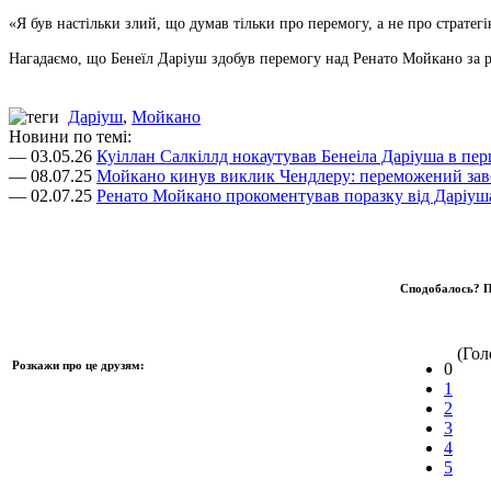
«Я був настільки злий, що думав тільки про перемогу, а не про стратег
Нагадаємо, що Бенеїл Даріуш здобув перемогу над Ренато Мойкано за рі
Даріуш
,
Мойкано
Новини по темі:
— 03.05.26
Куіллан Салкіллд нокаутував Бенеіла Даріуша в пер
— 08.07.25
Мойкано кинув виклик Чендлеру: переможений зав
— 02.07.25
Ренато Мойкано прокоментував поразку від Даріуш
Сподобалось? П
(Голо
Розкажи про це друзям:
0
1
2
3
4
5