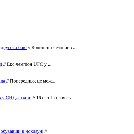
 другого бою
// Колишній чемпіон с...
і
// Екс-чемпіон UFC у ...
ада
// Попередньо, це мож...
ів у СНД-казино
// 16 слотів на весь ...
побувавши в нокдауні
//