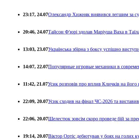
23:17, 24.07
Олександр Хижняк виявився легшим за с
20:46, 24.07
Тайсон Ф'юрі здолав Маріуша Ваха в Таїл
13:03, 23.07
Українська збірна з боксу успішно виступ
14:07, 22.07
Популярные игровые механики в совреме
11:42, 21.07
Усик розповів про вплив Кличків на його 
22:09, 20.07
Усик сходив на фінал ЧС-2026 та вистави
22:06, 20.07
Шелестюк зовсім скоро проведе бій за п
19:14, 20.07
Віктор Ортіс дебютував у боях на голих 