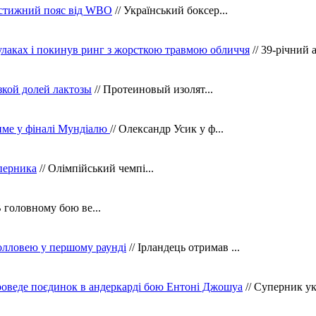
рестижний пояс від WBO
// Український боксер...
кулаках і покинув ринг з жорсткою травмою обличчя
// 39-річний 
зкой долей лактозы
// Протеиновый изолят...
тиме у фіналі Мундіалю
// Олександр Усик у ф...
уперника
// Олімпійський чемпі...
В головному бою ве...
олловею у першому раунді
// Ірландець отримав ...
оведе поєдинок в андеркарді бою Ентоні Джошуа
// Суперник укр