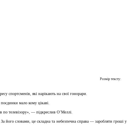
Розмір тексту:
су спортсменів, які нарікають на свої гонорари.
і поєдинки мало кому цікаві.
оїв по телевізору», — підкреслив О’Меллі.
 За його словами, це складна та небезпечна справа — заробляти гроші у