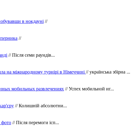
побувавши в нокдауні
//
уперника
//
анді
// Після семи раундів...
ила на міжнародному турнірі в Німеччині
// українська збірна ...
нных мобильных развлечениях
// Успех мобильной иг...
кар'єру
// Колишній абсолютни...
в фото
// Після перемоги ісп...