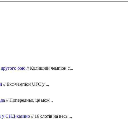
 другого бою
// Колишній чемпіон с...
і
// Екс-чемпіон UFC у ...
ада
// Попередньо, це мож...
ів у СНД-казино
// 16 слотів на весь ...