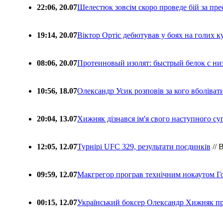
22:06, 20.07
Шелестюк зовсім скоро проведе бій за п
19:14, 20.07
Віктор Ортіс дебютував у боях на голих 
08:06, 20.07
Протеиновый изолят: быстрый белок с ни
10:56, 18.07
Олександр Усик розповів за кого вболіва
20:04, 13.07
Хижняк дізнався ім'я свого наступного с
12:05, 12.07
Турнірі UFC 329, результати поєдинків
// 
09:59, 12.07
Макгрегор програв технічним нокаутом Г
00:15, 12.07
Український боксер Олександр Хижняк пр