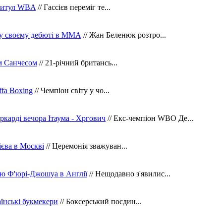
 титул WBA
// Гассієв переміг те...
 у своєму дебюті в ММА
// Жан Беленюк розтро...
м Санчесом
// 21-річний британсь...
fa Boxing
// Чемпіон світу у чо...
ркарді вечора Ітаума - Хргович
// Екс-чемпіон WBO Де...
сієва в Москві
// Церемонія зважуван...
ю Ф'юрі-Джошуа в Англії
// Нещодавно з'явилис...
їнські букмекери
// Боксерський поєдин...