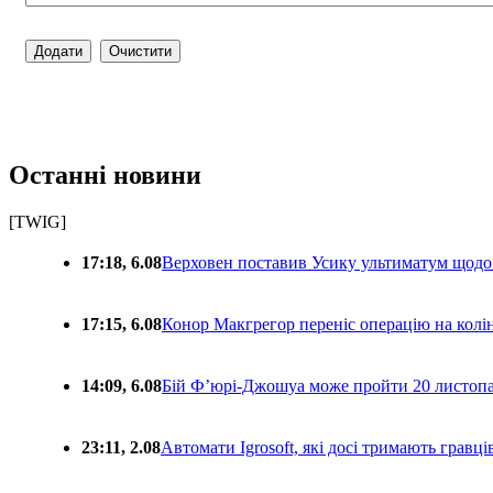
Останні новини
[TWIG]
17:18, 6.08
Верховен поставив Усику ультиматум щодо
17:15, 6.08
Конор Макгрегор переніс операцію на колін
14:09, 6.08
Бій Ф’юрі-Джошуа може пройти 20 листоп
23:11, 2.08
Автомати Igrosoft, які досі тримають гравц