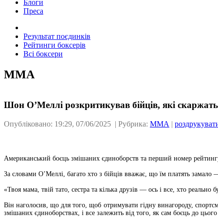
Блоги
Преса
Результат поєдинків
Рейтинги боксерів
Всі боксери
ММА
Шон О’Меллі розкритикував бійців, які скаржать
Опубліковано: 19:29, 07/06/2025 | Рубрика:
ММА
|
роздрукуват
Американський боєць змішаних єдиноборств та перший номер рейтингу 
За словами О’Меллі, багато хто з бійців вважає, що їм платять замало 
«Твоя мама, твій тато, сестра та кілька друзів — ось і все, хто реально
Він наголосив, що для того, щоб отримувати гідну винагороду, спортсм
змішаних єдиноборствах, і все залежить від того, як сам боєць до цього