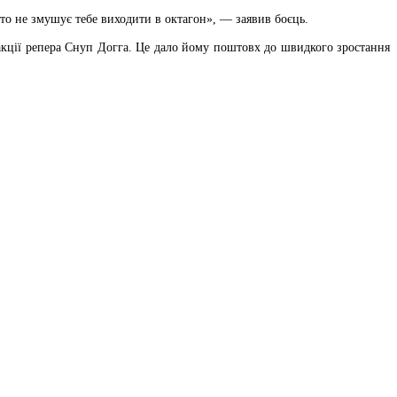
о не змушує тебе виходити в октагон», — заявив боєць.
акції репера Снуп Догга. Це дало йому поштовх до швидкого зростання