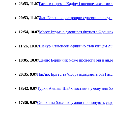
23:53, 11.07
Гассієв переміг Кадіру і вперше захистив
20:53, 11.07
Жан Беленюк розтрощив суперника в суп
12:54, 10.07
Мозес Ітаума відмовився битися з Френко
11:26, 10.07
Шакур Стівенсон офіційно став бійцем Zuf
10:05, 10.07
Денис Беринчик може провести бій в анде
20:35, 9.07
Пакʼяо, Бріггс та Чісора відвідають бій Гас
18:42, 9.07
Турки Аль аш-Шейх поставив умову для бо
17:30, 9.07
Ставки на бокс: які умови пропонують укра