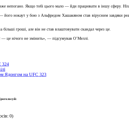
вже непогано. Якщо тобі цього мало — йди працювати в іншу сферу. Ніхт
 — його нокаут у бою з Альфредом Хашакяном став вірусним завдяки ре
а більші гроші, але він не став влаштовувати скандал через це.
ас — це нічого не змінить», — підсумував О’Меллі.
C 324
ілі
гом Ядонгом на UFC 323
роголосуй:
сів: 0)