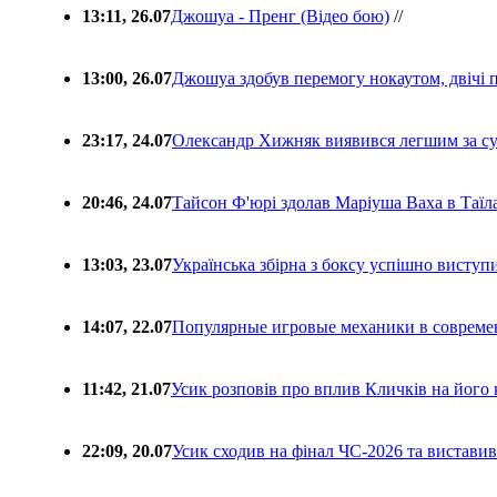
13:11, 26.07
Джошуа - Пренг (Відео бою)
//
13:00, 26.07
Джошуа здобув перемогу нокаутом, двічі 
23:17, 24.07
Олександр Хижняк виявився легшим за с
20:46, 24.07
Тайсон Ф'юрі здолав Маріуша Ваха в Таїл
13:03, 23.07
Українська збірна з боксу успішно виступ
14:07, 22.07
Популярные игровые механики в совреме
11:42, 21.07
Усик розповів про вплив Кличків на його 
22:09, 20.07
Усик сходив на фінал ЧС-2026 та вистави