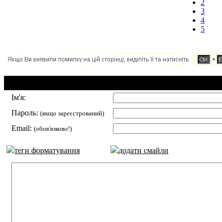
2
3
4
5
Додавання коментаря:
Ім'я:
Пароль:
(якщо зареєстрований)
Email:
(обов'язково!)
теги форматування
додати смайли