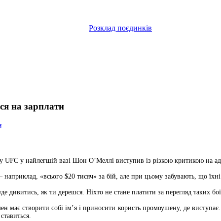
Розклад поєдинків
ся на зарплати
и
UFC у найлегшій вазі Шон О’Меллі виступив із різкою критикою на адре
— наприклад, «всього $20 тисяч» за бій, але при цьому забувають, що їхн
 буде дивитись, як ти дерешся. Ніхто не стане платити за перегляд таких б
ен має створити собі ім’я і приносити користь промоушену, де виступає.
 ставиться.