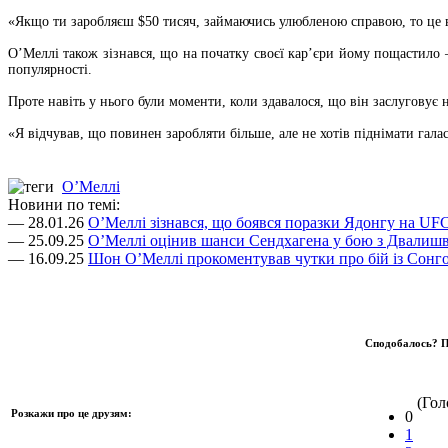
«Якщо ти заробляєш $50 тисяч, займаючись улюбленою справою, то це 
О’Меллі також зізнався, що на початку своєї кар’єри йому пощастило
популярності.
Проте навіть у нього були моменти, коли здавалося, що він заслуговує н
«Я відчував, що повинен заробляти більше, але не хотів піднімати гал
О’Меллі
Новини по темі:
— 28.01.26
О’Меллі зізнався, що боявся поразки Ядонгу на UF
— 25.09.25
О’Меллі оцінив шанси Сендхагена у бою з Двалишв
— 16.09.25
Шон О’Меллі прокоментував чутки про бій із Сон
Сподобалось? П
(Голо
Розкажи про це друзям:
0
1