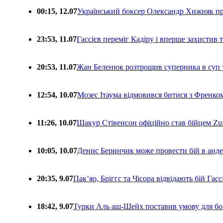
00:15, 12.07
Український боксер Олександр Хижняк пр
23:53, 11.07
Гассієв переміг Кадіру і вперше захистив
20:53, 11.07
Жан Беленюк розтрощив суперника в суп
12:54, 10.07
Мозес Ітаума відмовився битися з Френко
11:26, 10.07
Шакур Стівенсон офіційно став бійцем Zuf
10:05, 10.07
Денис Беринчик може провести бій в анде
20:35, 9.07
Пакʼяо, Бріггс та Чісора відвідають бій Гас
18:42, 9.07
Турки Аль аш-Шейх поставив умову для бо