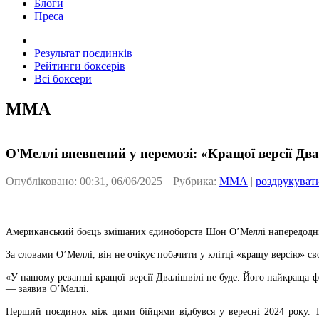
Блоги
Преса
Результат поєдинків
Рейтинги боксерів
Всі боксери
ММА
О'Меллі впевнений у перемозі: «Кращої версії Два
Опубліковано: 00:31, 06/06/2025 | Рубрика:
ММА
|
роздрукуват
Американський боєць змішаних єдиноборств Шон О’Меллі напередодні 
За словами О’Меллі, він не очікує побачити у клітці «кращу версію» с
«У нашому реванші кращої версії Двалішвілі не буде. Його найкраща 
— заявив О’Меллі.
Перший поєдинок між цими бійцями відбувся у вересні 2024 року. Т