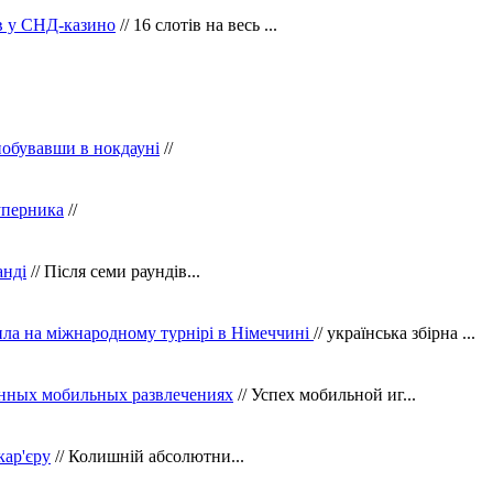
ів у СНД-казино
// 16 слотів на весь ...
побувавши в нокдауні
//
уперника
//
анді
// Після семи раундів...
ила на міжнародному турнірі в Німеччині
// українська збірна ...
нных мобильных развлечениях
// Успех мобильной иг...
кар'єру
// Колишній абсолютни...