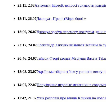
23:11, 2.08
Автомати Igrosoft, які досі тримають гравц
13:11, 26.07
Джошуа - Пренг (Відео бою)
//
13:00, 26.07
Джошуа здобув перемогу нокаутом, двічі 
23:17, 24.07
Олександр Хижняк виявився легшим за с
20:46, 24.07
Тайсон Ф'юрі здолав Маріуша Ваха в Таїл
13:03, 23.07
Українська збірна з боксу успішно виступ
14:07, 22.07
Популярные игровые механики в совреме
11:42, 21.07
Усик розповів про вплив Кличків на його 