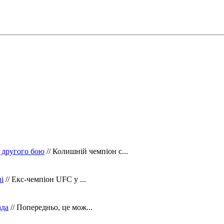
 другого бою
// Колишній чемпіон с...
і
// Екс-чемпіон UFC у ...
ада
// Попередньо, це мож...