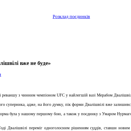
Розклад поєдинків
лішвілі вже не буде»
и
реваншу з чинним чемпіоном UFC у найлегшій вазі Мерабом Двалішвілі
вого суперника, адже, на його думку, пік форми Двалішвілі вже залишив
форма була у нашому першому бою, а також у поєдинку з Умаром Нурмаг
оді Двалішвілі переміг одноголосним рішенням суддів, ставши новим