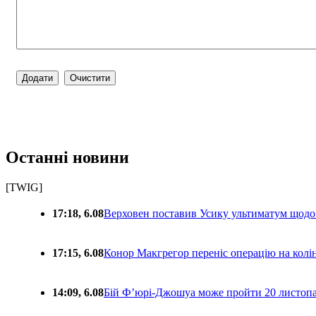
Останні новини
[TWIG]
17:18, 6.08
Верховен поставив Усику ультиматум щодо
17:15, 6.08
Конор Макгрегор переніс операцію на колін
14:09, 6.08
Бій Ф’юрі-Джошуа може пройти 20 листоп