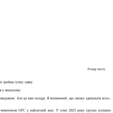
Розмір тексту:
 зробив гучну заяву.
ся у минулому.
омедовим. Але це вже позаду. Я впевнений, що зможу здивувати всіх»,
 чемпіоном UFC у найлегшій вазі. У січні 2025 року грузин успішно