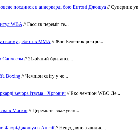
оведе поєдинок в андеркарді бою Ентоні Джошуа
// Суперник укр
 титул WBA
// Гассієв переміг те...
 у своєму дебюті в ММА
// Жан Беленюк розтро...
м Санчесом
// 21-річний британсь...
fa Boxing
// Чемпіон світу у чо...
ркарді вечора Ітаума - Хргович
// Екс-чемпіон WBO Де...
сієва в Москві
// Церемонія зважуван...
ю Ф'юрі-Джошуа в Англії
// Нещодавно з'явилис...