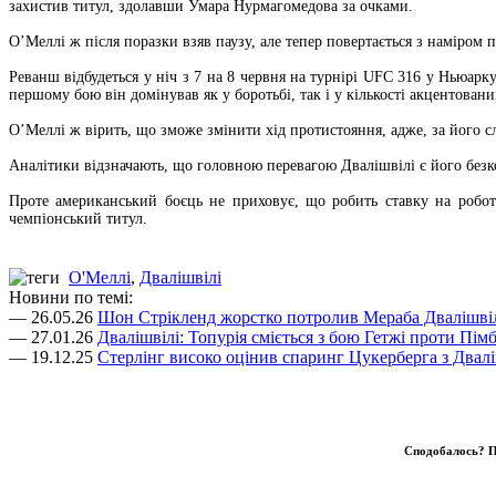
захистив титул, здолавши Умара Нурмагомедова за очками.
О’Меллі ж після поразки взяв паузу, але тепер повертається з наміром п
Реванш відбудеться у ніч з 7 на 8 червня на турнірі UFC 316 у Ньюарк
першому бою він домінував як у боротьбі, так і у кількості акцентовани
О’Меллі ж вірить, що зможе змінити хід протистояння, адже, за його с
Аналітики відзначають, що головною перевагою Двалішвілі є його безко
Проте американський боєць не приховує, що робить ставку на робот
чемпіонський титул.
О'Меллі
,
Двалішвілі
Новини по темі:
— 26.05.26
Шон Стрікленд жорстко потролив Мераба Двалішві
— 27.01.26
Двалішвілі: Топурія сміється з бою Гетжі проти Пім
— 19.12.25
Стерлінг високо оцінив спаринг Цукерберга з Двалі
Сподобалось? П