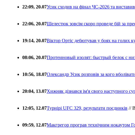
22:09, 20.07
Усик сходив на фінал ЧС-2026 та вистави
22:06, 20.07
Шелестюк зовсім скоро проведе бій за п
19:14, 20.07
Віктор Ортіс дебютував у боях на голих 
08:06, 20.07
Протеиновый изолят: быстрый белок с ни
10:56, 18.07
Олександр Усик розповів за кого вболіва
20:04, 13.07
Хижняк дізнався ім'я свого наступного с
12:05, 12.07
Турнірі UFC 329, результати поєдинків
// 
09:59, 12.07
Макгрегор програв технічним нокаутом Г