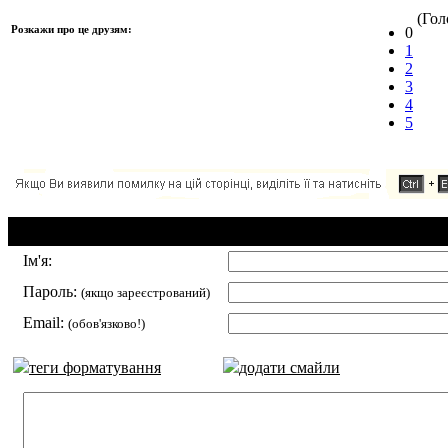
(Голо
Розкажи про це друзям:
0
1
2
3
4
5
Додавання коментаря:
Ім'я:
Пароль:
(якщо зареєстрований)
Email:
(обов'язково!)
теги форматування
додати смайли