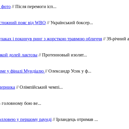
в фото
// Після перемоги ісп...
рестижний пояс від WBO
// Український боксер...
кулаках і покинув ринг з жорсткою травмою обличчя
// 39-річний 
зкой долей лактозы
// Протеиновый изолят...
тиме у фіналі Мундіалю
// Олександр Усик у ф...
уперника
// Олімпійський чемпі...
В головному бою ве...
олловею у першому раунді
// Ірландець отримав ...