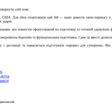
овернути собі пояс.
у, США. Для обох спортсменів цей бій — шанс довести свою перевагу у д
х ударів.
ловами, він повністю сфокусований на підготовці та готовий здивувати ф
мпромісна боротьба та функціональна підготовка. Саме ці якості дозвол
у з дистанції та намагається підготувати сюрприз для суперника. Він
лі
блетта
швілі
роголосуй: