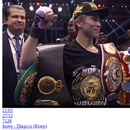
21:05
27/12
7128
Іноуе - Пікассо (Відео)