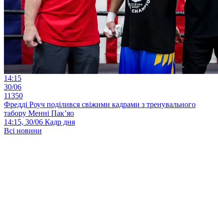
14:15
30/06
11350
Фредді Роуч поділився свіжими кадрами з тренувального
табору Менні Пак’яо
14:15, 30/06
Кадр дня
Всі новини