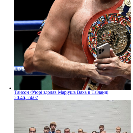
Тайсон Ф'юрі здолав Маріуша Ваха в Таїланді
20:46, 24/07