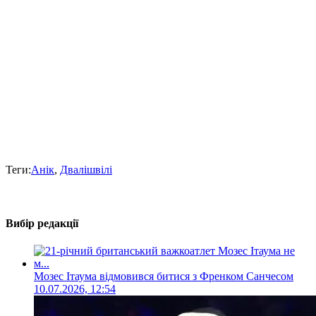
Теги:
Анік
,
Двалішвілі
Вибір редакції
Мозес Ітаума відмовився битися з Френком Санчесом
10.07.2026, 12:54