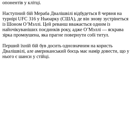
опонентів у клітці.
Наступний бій Мераба Двалішвілі відбудеться 8 червня на
турнірі UFC 316 у Ньюарку (США), де він знову зустрінеться
із Шоном О’Мэллі. Цей реванш вважається одним із
найочікуваніших поєдинків року, адже О’Мэллі — яскрава
зірка промоушена, яка прагне повернути собі титул.
Перший їхній бій був досить однозначним на користь
Двалішвілі, але американський боєць має намір довести, що у
нього є шанси у стійці.