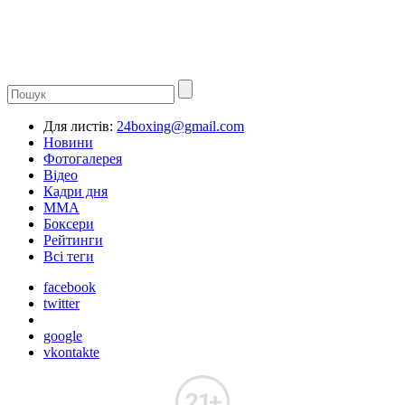
Для листів:
24boxing@gmail.com
Новини
Фотогалерея
Відео
Кадри дня
ММА
Боксери
Рейтинги
Всі теги
facebook
twitter
google
vkontakte