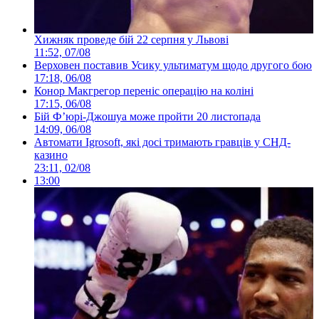
Хижняк проведе бій 22 серпня у Львові
11:52, 07/08
Верховен поставив Усику ультиматум щодо другого бою
17:18, 06/08
Конор Макгрегор переніс операцію на коліні
17:15, 06/08
Бій Ф’юрі-Джошуа може пройти 20 листопада
14:09, 06/08
Автомати Igrosoft, які досі тримають гравців у СНД-
казино
23:11, 02/08
13:00