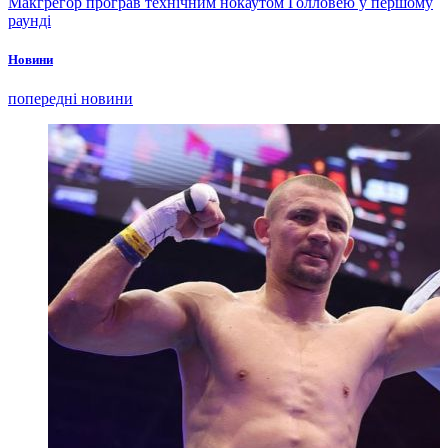
Макгрегор програв технічним нокаутом Голловею у першому
раунді
Новини
попередні новини