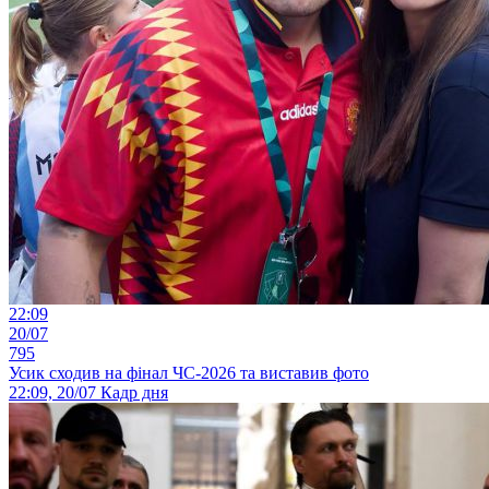
22:09
20/07
795
Усик сходив на фінал ЧС-2026 та виставив фото
22:09, 20/07
Кадр дня