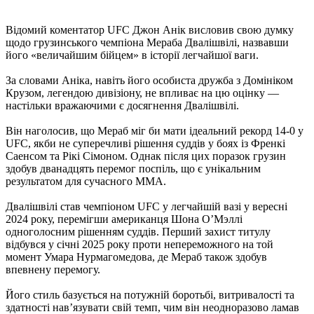
Відомий коментатор UFC Джон Анік висловив свою думку
щодо грузинського чемпіона Мераба Двалішвілі, назвавши
його «величайшим бійцем» в історії легчайшої ваги.
За словами Аніка, навіть його особиста дружба з Домініком
Крузом, легендою дивізіону, не впливає на цю оцінку —
настільки вражаючими є досягнення Двалішвілі.
Він наголосив, що Мераб міг би мати ідеальний рекорд 14-0 у
UFC, якби не суперечливі рішення суддів у боях із Френкі
Саенсом та Рікі Сімоном. Однак після цих поразок грузин
здобув дванадцять перемог поспіль, що є унікальним
результатом для сучасного MMA.
Двалішвілі став чемпіоном UFC у легчайшій вазі у вересні
2024 року, перемігши американця Шона О’Мэллі
одноголосним рішенням суддів. Перший захист титулу
відбувся у січні 2025 року проти непереможного на той
момент Умара Нурмагомедова, де Мераб також здобув
впевнену перемогу.
Його стиль базується на потужній боротьбі, витривалості та
здатності нав’язувати свій темп, чим він неодноразово ламав