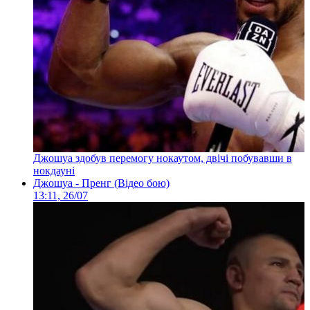
Джошуа здобув перемогу нокаутом, двічі побувавши в
нокдауні
Джошуа - Пренг (Відео бою)
13:11, 26/07