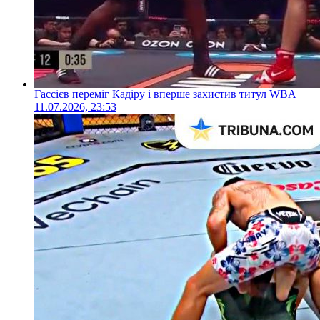
Гассієв переміг Кадіру і вперше захистив титул WBA
11.07.2026, 23:53