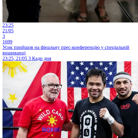
23:25
21/05
3
1699
Усик прийшов на фінальну прес-конференцію у спеціальній
вишиванці
23:25, 21/05
3
Кадр дня