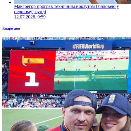
Макгрегор програв технічним нокаутом Голловею у
першому раунді
12.07.2026, 9:59
Кадри дня