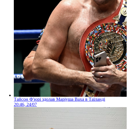
Тайсон Ф'юрі здолав Маріуша Ваха в Таїланді
20:46, 24/07