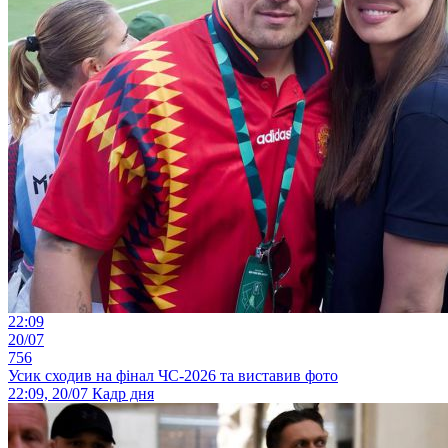
22:09
20/07
756
Усик сходив на фінал ЧС-2026 та виставив фото
22:09, 20/07
Кадр дня