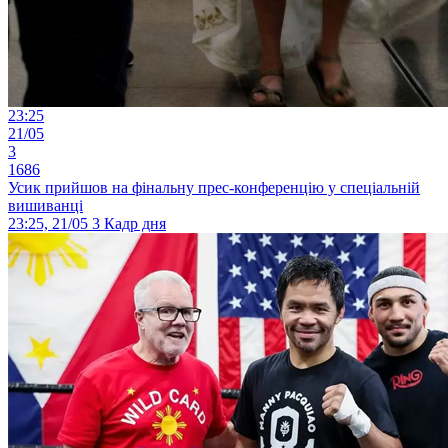
23:25
21/05
3
1686
Усик прийшов на фінальну прес-конференцію у спеціальній
вишиванці
23:25, 21/05
3
Кадр дня