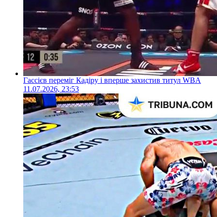
Гассієв переміг Кадіру і вперше захистив титул WBA
11.07.2026, 23:53