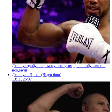
Джошуа здобув перемогу нокаутом, двічі побувавши в
нокдауні
Джошуа - Пренг (Відео бою)
13:11, 26/07