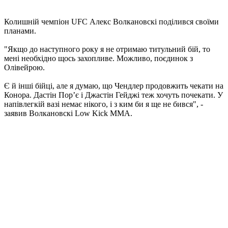
Колишній чемпіон UFC Алекс Волкановскі поділився своїми
планами.
"Якщо до наступного року я не отримаю титульний бій, то
мені необхідно щось захопливе. Можливо, поєдинок з
Олівейрою.
Є й інші бійці, але я думаю, що Чендлер продовжить чекати на
Конора. Дастін Пор’є і Джастін Гейджі теж хочуть почекати. У
напівлегкій вазі немає нікого, і з ким би я ще не бився", -
заявив Волкановскі Low Kick MMA.