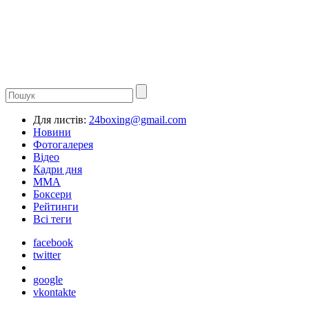
Для листів:
24boxing@gmail.com
Новини
Фотогалерея
Відео
Кадри дня
ММА
Боксери
Рейтинги
Всі теги
facebook
twitter
google
vkontakte