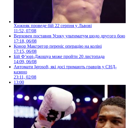
Хижняк проведе бій 22 серпня у Львові
11:52, 07/08
Верховен поставив Усику ультиматум щодо другого бою
17:18, 06/08
Конор Макгрегор переніс операцію на коліні
17:15, 06/08
Бій Ф’юрі-Джошуа може пройти 20 листопада
14:09, 06/08
Автомати Igrosoft, які досі тримають гравців у СНД-
казино
23:11, 02/08
13:00