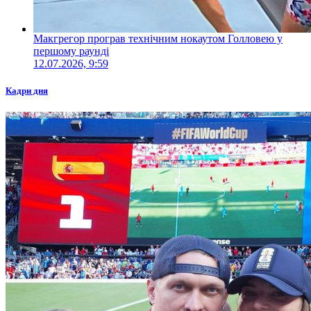
Макгрегор програв технічним нокаутом Голловею у
першому раунді
12.07.2026, 9:59
Кадри дня