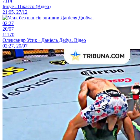
7114
Іноуе - Пікассо (Відео)
21:05, 27/12
02:27
20/07
11170
Олександр Усик - Даніель Дебуа. Відео
02:27, 20/07