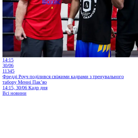
14:15
30/06
11345
Фредді Роуч поділився свіжими кадрами з тренувального
табору Менні Пак’яо
14:15, 30/06
Кадр дня
Всі новини