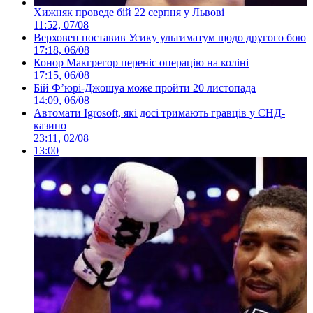
Хижняк проведе бій 22 серпня у Львові
11:52, 07/08
Верховен поставив Усику ультиматум щодо другого бою
17:18, 06/08
Конор Макгрегор переніс операцію на коліні
17:15, 06/08
Бій Ф’юрі-Джошуа може пройти 20 листопада
14:09, 06/08
Автомати Igrosoft, які досі тримають гравців у СНД-
казино
23:11, 02/08
13:00