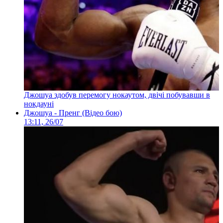
Джошуа здобув перемогу нокаутом, двічі побувавши в
нокдауні
Джошуа - Пренг (Відео бою)
13:11, 26/07