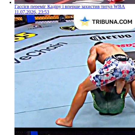
Гассієв переміг Кадіру і вперше захистив титул WBA
11.07.2026, 23:53