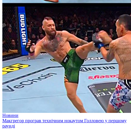
Новини
Макгрегор програв технічним нокаутом Голловею у першому
раунді