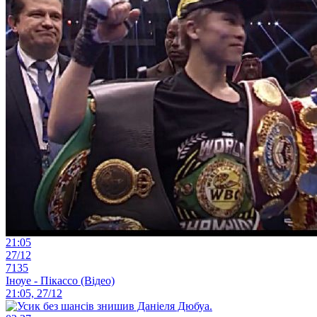
21:05
27/12
7135
Іноуе - Пікассо (Відео)
21:05, 27/12