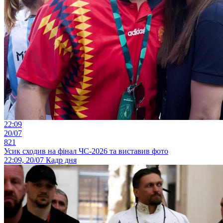
22:09
20/07
821
Усик сходив на фінал ЧС-2026 та виставив фото
22:09, 20/07
Кадр дня