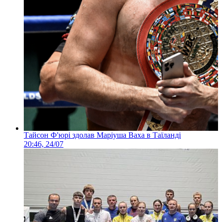
Тайсон Ф'юрі здолав Маріуша Ваха в Таїланді
20:46, 24/07