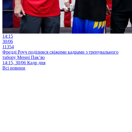
14:15
30/06
11354
Фредді Роуч поділився свіжими кадрами з тренувального
табору Менні Пак’яо
14:15, 30/06
Кадр дня
Всі новини