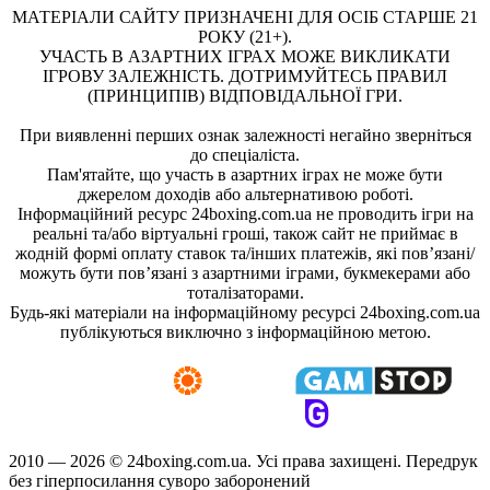
МАТЕРІАЛИ САЙТУ ПРИЗНАЧЕНІ ДЛЯ ОСІБ СТАРШЕ 21
РОКУ (21+).
УЧАСТЬ В АЗАРТНИХ ІГРАХ МОЖЕ ВИКЛИКАТИ
ІГРОВУ ЗАЛЕЖНІСТЬ. ДОТРИМУЙТЕСЬ ПРАВИЛ
(ПРИНЦИПІВ) ВІДПОВІДАЛЬНОЇ ГРИ.
При виявленні перших ознак залежності негайно зверніться
до спеціаліста.
Пам'ятайте, що участь в азартних іграх не може бути
джерелом доходів або альтернативою роботі.
Інформаційний ресурс 24boxing.com.ua не проводить ігри на
реальні та/або віртуальні гроші, також сайт не приймає в
жодній формі оплату ставок та/інших платежів, які пов’язані/
можуть бути пов’язані з азартними іграми, букмекерами або
тоталізаторами.
Будь-які матеріали на інформаційному ресурсі 24boxing.com.ua
публікуються виключно з інформаційною метою.
2010 — 2026 ©
24boxing.com.ua.
Усi права захищенi. Передрук
без гіперпосилання суворо заборонений