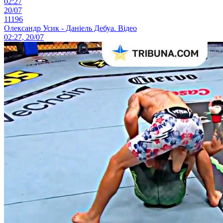
02:27
20/07
11196
Олександр Усик - Даніель Дебуа. Відео
02:27, 20/07