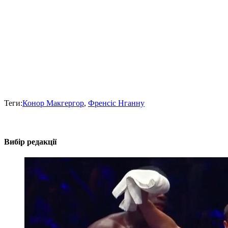
Теги:
Конор Макгергор
,
Френсіс Нганну
Вибір редакції