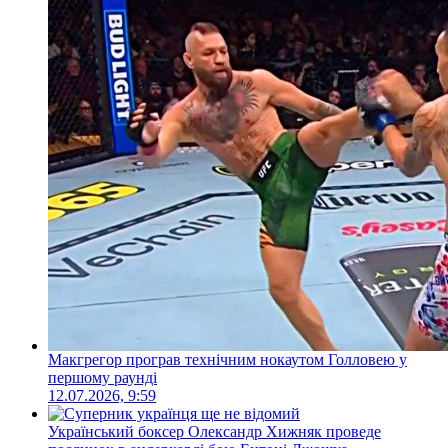
Макгрегор програв технічним нокаутом Голловею у
першому раунді
12.07.2026, 9:59
Український боксер Олександр Хижняк проведе