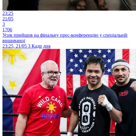
23:25
21/05
3
1706
Усик прийшов на фінальну прес-конференцію у спеціальній
вишиванці
23:25, 21/05
3
Кадр дня