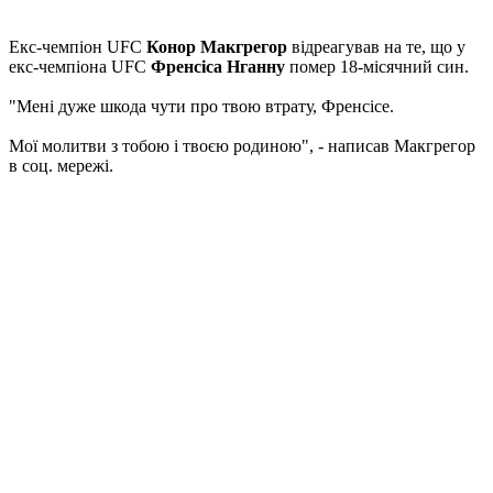
Екс-чемпіон UFC
Конор Макгрегор
відреагував на те, що у
екс-чемпіона UFC
Френсіса Нганну
помер 18-місячний син.
"Мені дуже шкода чути про твою втрату, Френсісе.
Мої молитви з тобою і твоєю родиною", - написав Макгрегор
в соц. мережі.