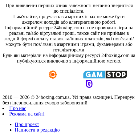
При виявленні перших ознак залежності негайно зверніться
до спеціаліста.
Пам'ятайте, що участь в азартних іграх не може бути
джерелом доходів або альтернативою роботі.
Інформаційний ресурс 24boxing.com.ua не проводить ігри на
реальні та/або віртуальні гроші, також сайт не приймає в
жодній формі оплату ставок та/інших платежів, які пов’язані/
можуть бути пов’язані з азартними іграми, букмекерами або
тоталізаторами.
Будь-які матеріали на інформаційному ресурсі 24boxing.com.ua
публікуються виключно з інформаційною метою.
2010 — 2026 ©
24boxing.com.ua.
Усi права захищенi. Передрук
без гіперпосилання суворо заборонений
Про нас
Реклама на сайті
Про проект
Написати в редакцію