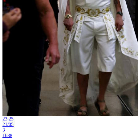
23:25
21/05
3
1688