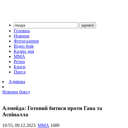
Головна
Новини
Фотогалерея
Відео боїв
Кадри дня
ММА
Ретро
Блоги
Преса
Адмінка
Новини боксу
Алмейда: Готовий битися проти Гана та
Аспіналла
10:55,
09.12.2023.
ММА
1689