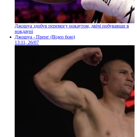
Джошуа здобув перемогу нокаутом, двічі побувавши в
нокдауні
Джошуа - Пренг (Відео бою)
13:11, 26/07