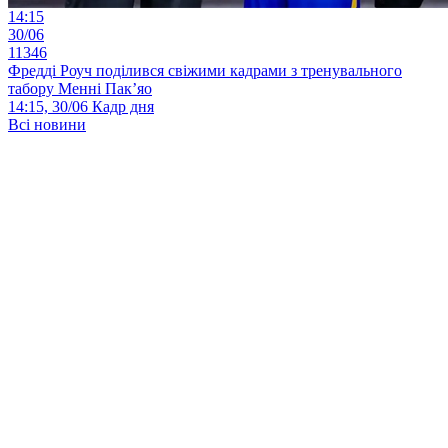
14:15
30/06
11346
Фредді Роуч поділився свіжими кадрами з тренувального
табору Менні Пак’яо
14:15, 30/06
Кадр дня
Всі новини