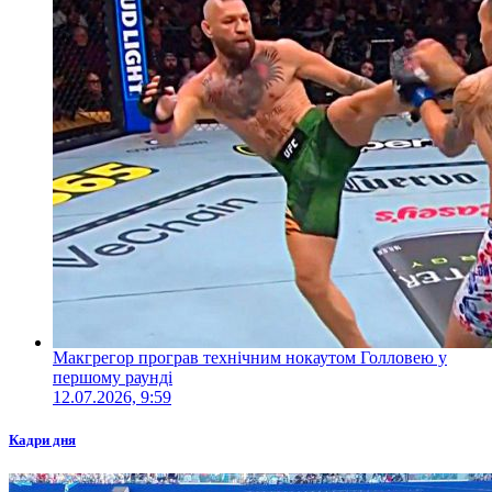
Макгрегор програв технічним нокаутом Голловею у
першому раунді
12.07.2026, 9:59
Кадри дня