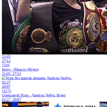
21:05
27/12
7116
Іноуе - Пікассо (Відео)
21:05, 27/12
02:27
20/07
11171
Олександр Усик - Даніель Дебуа. Відео
02:27, 20/07