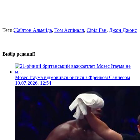
Теги:
Жаїлтон Алмейда
,
Том Аспіналл
,
Сіріл Ган
,
Джон Джонс
Вибір редакції
Мозес Ітаума відмовився битися з Френком Санчесом
10.07.2026, 12:54