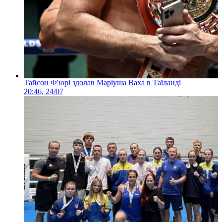
Тайсон Ф'юрі здолав Маріуша Ваха в Таїланді
20:46, 24/07