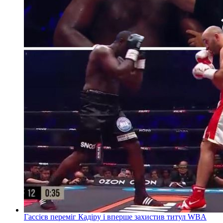
Гассієв переміг Кадіру і вперше захистив титул WBA