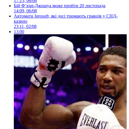
17:15, 06/08
Бій Ф’юрі-Джошуа може пройти 20 листопада
14:09, 06/08
Автомати Igrosoft, які досі тримають гравців у СНД-
казино
23:11, 02/08
13:00