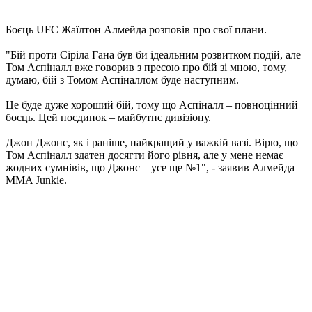
Боєць UFC Жаїлтон Алмейда розповів про свої плани.
"Бій проти Сіріла Гана був би ідеальним розвитком подій, але
Том Аспіналл вже говорив з пресою про бій зі мною, тому,
думаю, бій з Томом Аспіналлом буде наступним.
Це буде дуже хороший бій, тому що Аспіналл – повноцінний
боєць. Цей поєдинок – майбутнє дивізіону.
Джон Джонс, як і раніше, найкращий у важкій вазі. Вірю, що
Том Аспіналл здатен досягти його рівня, але у мене немає
жодних сумнівів, що Джонс – усе ще №1", - заявив Алмейда
MMA Junkie.