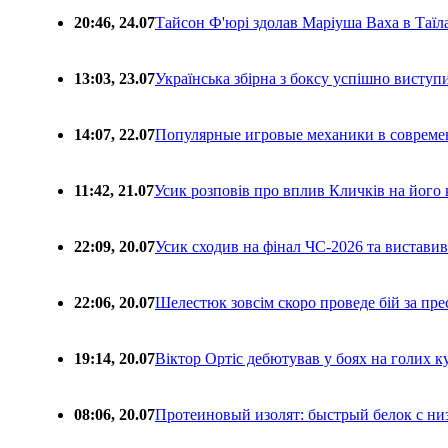
20:46, 24.07
Тайсон Ф'юрі здолав Маріуша Ваха в Таїл
13:03, 23.07
Українська збірна з боксу успішно виступ
14:07, 22.07
Популярные игровые механики в совреме
11:42, 21.07
Усик розповів про вплив Кличків на його 
22:09, 20.07
Усик сходив на фінал ЧС-2026 та вистави
22:06, 20.07
Шелестюк зовсім скоро проведе бій за п
19:14, 20.07
Віктор Ортіс дебютував у боях на голих 
08:06, 20.07
Протеиновый изолят: быстрый белок с ни