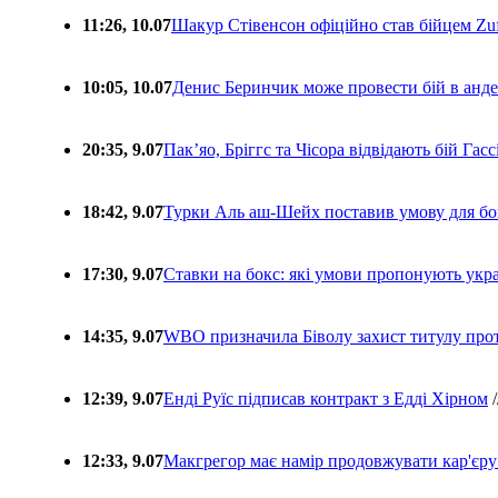
11:26, 10.07
Шакур Стівенсон офіційно став бійцем Zuf
10:05, 10.07
Денис Беринчик може провести бій в анде
20:35, 9.07
Пакʼяо, Бріггс та Чісора відвідають бій Гас
18:42, 9.07
Турки Аль аш-Шейх поставив умову для бо
17:30, 9.07
Ставки на бокс: які умови пропонують укра
14:35, 9.07
WBO призначила Біволу захист титулу про
12:39, 9.07
Енді Руїс підписав контракт з Едді Хірном
/
12:33, 9.07
Макгрегор має намір продовжувати кар'єру