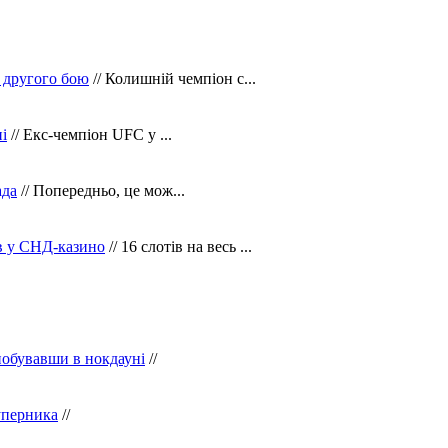
 другого бою
// Колишній чемпіон с...
і
// Екс-чемпіон UFC у ...
ада
// Попередньо, це мож...
ів у СНД-казино
// 16 слотів на весь ...
побувавши в нокдауні
//
уперника
//