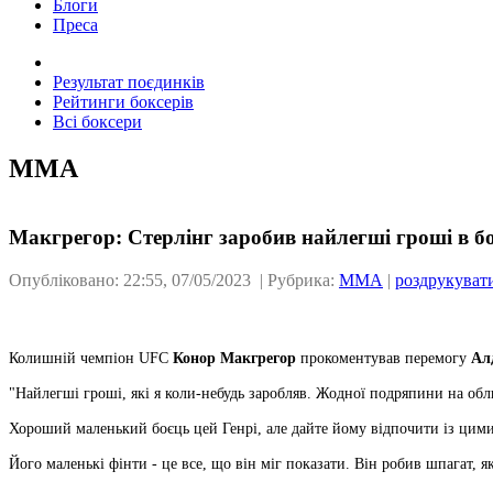
Блоги
Преса
Результат поєдинків
Рейтинги боксерів
Всі боксери
ММА
Макгрегор: Стерлінг заробив найлегші гроші в б
Опубліковано: 22:55, 07/05/2023 | Рубрика:
ММА
|
роздрукуват
Колишній чемпіон UFC
Конор Макгрегор
прокоментував перемогу
Ал
"Найлегші гроші, які я коли-небудь заробляв. Жодної подряпини на обл
Хороший маленький боєць цей Генрі, але дайте йому відпочити із цими
Його маленькі фінти - це все, що він міг показати. Він робив шпагат, я