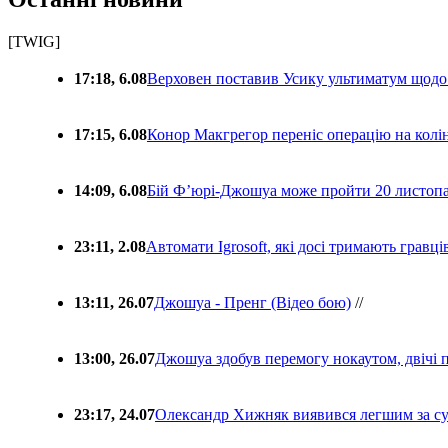
[TWIG]
17:18, 6.08
Верховен поставив Усику ультиматум щодо
17:15, 6.08
Конор Макгрегор переніс операцію на колін
14:09, 6.08
Бій Ф’юрі-Джошуа може пройти 20 листоп
23:11, 2.08
Автомати Igrosoft, які досі тримають гравц
13:11, 26.07
Джошуа - Пренг (Відео бою)
//
13:00, 26.07
Джошуа здобув перемогу нокаутом, двічі 
23:17, 24.07
Олександр Хижняк виявився легшим за с