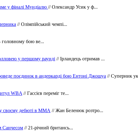
тиме у фіналі Мундіалю
// Олександр Усик у ф...
уперника
// Олімпійський чемпі...
В головному бою ве...
олловею у першому раунді
// Ірландець отримав ...
оведе поєдинок в андеркарді бою Ентоні Джошуа
// Суперник укр
 титул WBA
// Гассієв переміг те...
 у своєму дебюті в ММА
// Жан Беленюк розтро...
м Санчесом
// 21-річний британсь...