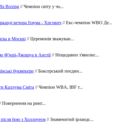
fa Boxing
// Чемпіон світу у чо...
ркарді вечора Ітаума - Хргович
// Екс-чемпіон WBO Де...
сієва в Москві
// Церемонія зважуван...
ю Ф'юрі-Джошуа в Англії
// Нещодавно з'явилис...
їнські букмекери
// Боксерський поєдин...
ти Каллума Сміта
// Чемпіон WBA, IBF т...
/ Повернення на ринг...
 після бою з Холлоуеєм
// Знаменитий ірландс...