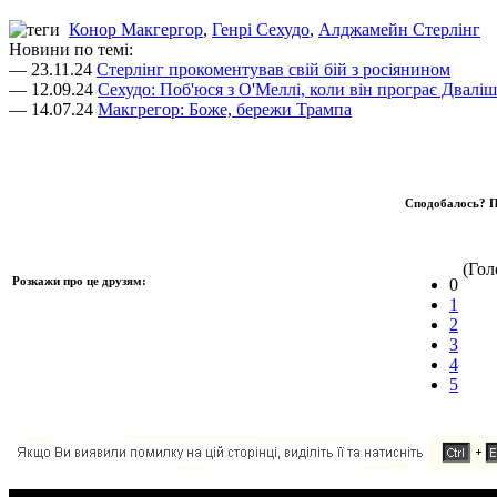
Конор Макгергор
,
Генрі Сехудо
,
Алджамейн Стерлінг
Новини по темі:
— 23.11.24
Стерлінг прокоментував свій бій з росіянином
— 12.09.24
Сехудо: Поб'юся з О'Меллі, коли він програє Дваліш
— 14.07.24
Макгрегор: Боже, бережи Трампа
Сподобалось? П
(Голо
Розкажи про це друзям:
0
1
2
3
4
5