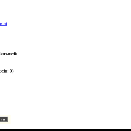
вілі
роголосуй:
сів: 0)