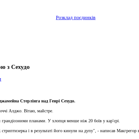
Розклад поєдинків
ою з Сехудо
и
джамейна Стерлінга над Генрі Сехудо.
иччі Алджо. Вітаю, майстре.
 грандіозними планами. У хлопця менше ніж 20 боїв у кар'єрі.
к стриптизерка і в результаті його кинули на дупу", - написав Макгрегор 