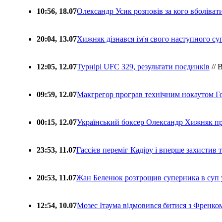
10:56, 18.07
Олександр Усик розповів за кого вболіва
20:04, 13.07
Хижняк дізнався ім'я свого наступного с
12:05, 12.07
Турнірі UFC 329, результати поєдинків
// 
09:59, 12.07
Макгрегор програв технічним нокаутом Г
00:15, 12.07
Український боксер Олександр Хижняк пр
23:53, 11.07
Гассієв переміг Кадіру і вперше захистив
20:53, 11.07
Жан Беленюк розтрощив суперника в суп
12:54, 10.07
Мозес Ітаума відмовився битися з Френко