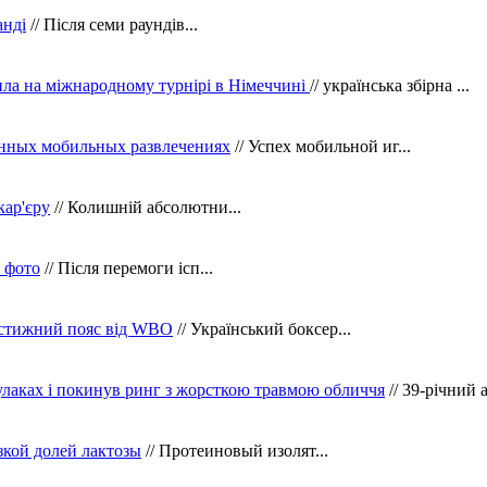
анді
// Після семи раундів...
ила на міжнародному турнірі в Німеччині
// українська збірна ...
нных мобильных развлечениях
// Успех мобильной иг...
кар'єру
// Колишній абсолютни...
в фото
// Після перемоги ісп...
рестижний пояс від WBO
// Український боксер...
кулаках і покинув ринг з жорсткою травмою обличчя
// 39-річний 
зкой долей лактозы
// Протеиновый изолят...