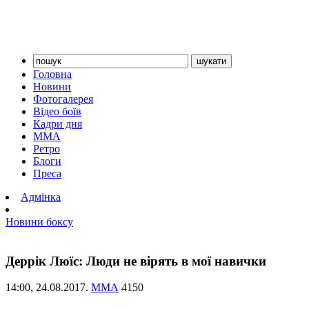
Головна
Новини
Фотогалерея
Відео боїв
Кадри дня
ММА
Ретро
Блоги
Преса
Адмінка
Новини боксу
Деррік Люїс: Люди не вірять в мої навички
14:00,
24.08.2017.
ММА
4150