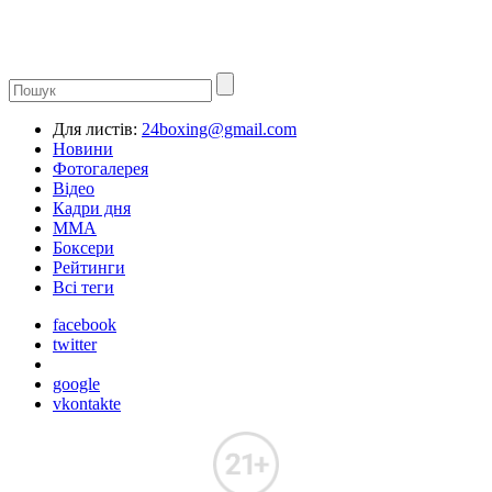
Для листів:
24boxing@gmail.com
Новини
Фотогалерея
Відео
Кадри дня
ММА
Боксери
Рейтинги
Всі теги
facebook
twitter
google
vkontakte