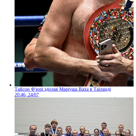
Тайсон Ф'юрі здолав Маріуша Ваха в Таїланді
20:46, 24/07