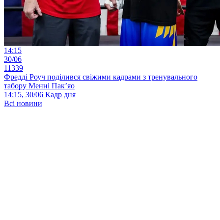
14:15
30/06
11339
Фредді Роуч поділився свіжими кадрами з тренувального
табору Менні Пак’яо
14:15, 30/06
Кадр дня
Всі новини