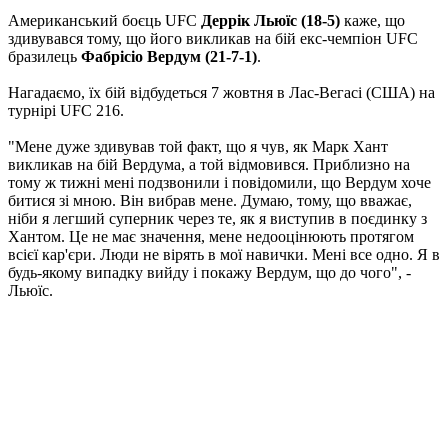
Американський боєць UFC
Деррік Льюїс (18-5)
каже, що
здивувався тому, що його викликав на бій екс-чемпіон UFC
бразилець
Фабрісіо Вердум (21-7-1)
.
Нагадаємо, їх бій відбудеться 7 жовтня в Лас-Вегасі (США) на
турнірі UFC 216.
"Мене дуже здивував той факт, що я чув, як Марк Хант
викликав на бій Вердума, а той відмовився. Приблизно на
тому ж тижні мені подзвонили і повідомили, що Вердум хоче
битися зі мною. Він вибрав мене. Думаю, тому, що вважає,
ніби я легший суперник через те, як я виступив в поєдинку з
Хантом. Це не має значення, мене недооцінюють протягом
всієї кар'єри. Люди не вірять в мої навички. Мені все одно. Я в
будь-якому випадку вийду і покажу Вердум, що до чого", -
Льюїс.