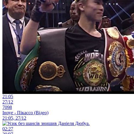
21:05
27/12
7098
Іноуе - Пікассо (Відео)
21:05, 27/12
02:27