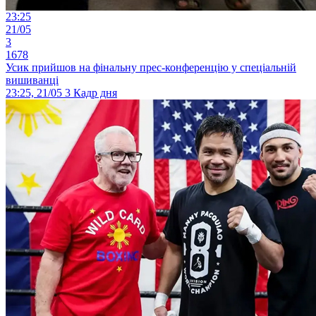
23:25
21/05
3
1678
Усик прийшов на фінальну прес-конференцію у спеціальній
вишиванці
23:25, 21/05
3
Кадр дня