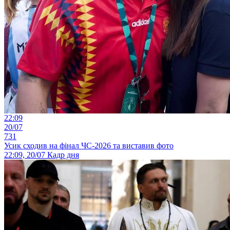
22:09
20/07
731
Усик сходив на фінал ЧС-2026 та виставив фото
22:09, 20/07
Кадр дня