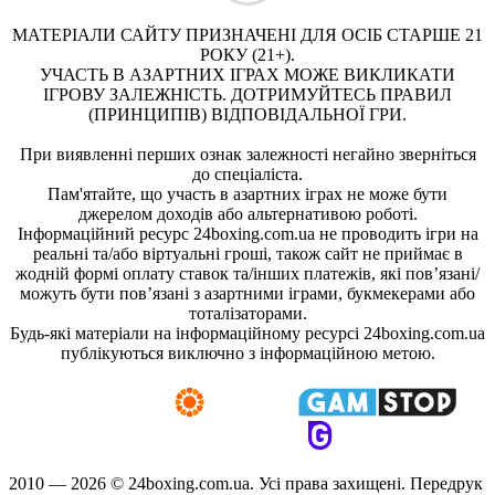
МАТЕРІАЛИ САЙТУ ПРИЗНАЧЕНІ ДЛЯ ОСІБ СТАРШЕ 21
РОКУ (21+).
УЧАСТЬ В АЗАРТНИХ ІГРАХ МОЖЕ ВИКЛИКАТИ
ІГРОВУ ЗАЛЕЖНІСТЬ. ДОТРИМУЙТЕСЬ ПРАВИЛ
(ПРИНЦИПІВ) ВІДПОВІДАЛЬНОЇ ГРИ.
При виявленні перших ознак залежності негайно зверніться
до спеціаліста.
Пам'ятайте, що участь в азартних іграх не може бути
джерелом доходів або альтернативою роботі.
Інформаційний ресурс 24boxing.com.ua не проводить ігри на
реальні та/або віртуальні гроші, також сайт не приймає в
жодній формі оплату ставок та/інших платежів, які пов’язані/
можуть бути пов’язані з азартними іграми, букмекерами або
тоталізаторами.
Будь-які матеріали на інформаційному ресурсі 24boxing.com.ua
публікуються виключно з інформаційною метою.
2010 — 2026 ©
24boxing.com.ua.
Усi права захищенi. Передрук