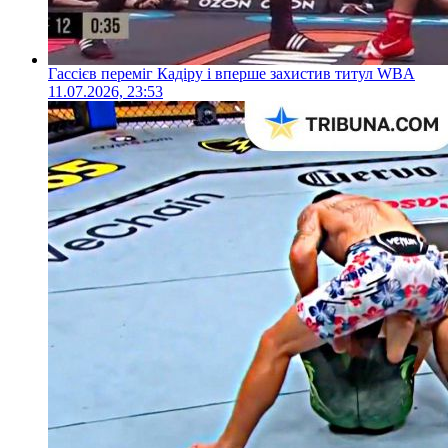
Гассієв переміг Кадіру і вперше захистив титул WBA
11.07.2026, 23:53