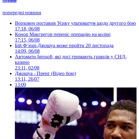
Новини
попередні новини
Верховен поставив Усику ультиматум щодо другого бою
17:18, 06/08
Конор Макгрегор переніс операцію на коліні
17:15, 06/08
Бій Ф’юрі-Джошуа може пройти 20 листопада
14:09, 06/08
Автомати Igrosoft, які досі тримають гравців у СНД-
казино
23:11, 02/08
Джошуа - Пренг (Відео бою)
13:11, 26/07
13:00