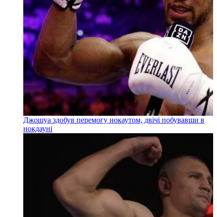
Джошуа здобув перемогу нокаутом, двічі побувавши в
нокдауні