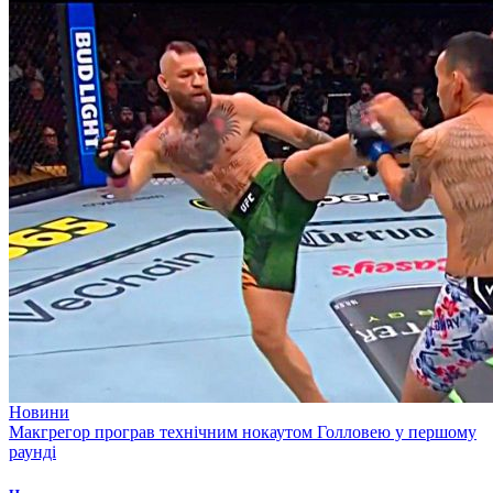
Новини
Макгрегор програв технічним нокаутом Голловею у першому
раунді