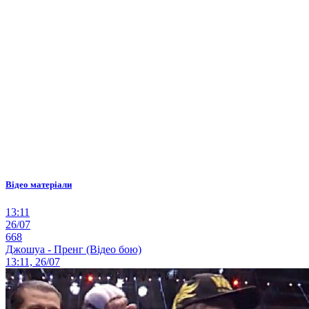
Відео матеріали
13:11
26/07
668
Джошуа - Пренг (Відео бою)
13:11, 26/07