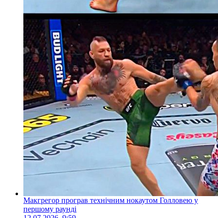
Макгрегор програв технічним нокаутом Голловею у
першому раунді
12.07.2026, 9:59