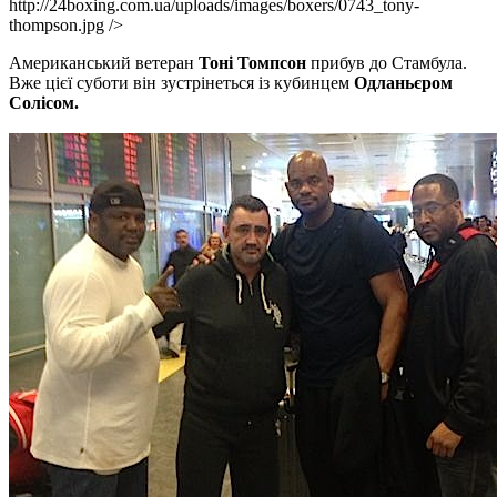
http://24boxing.com.ua/uploads/images/boxers/0743_tony-
thompson.jpg />
Американський ветеран
Тоні Томпсон
прибув до Стамбула.
Вже цієї суботи він зустрінеться із кубинцем
Одланьєром
Солісом.