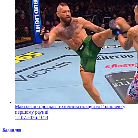
Макгрегор програв технічним нокаутом Голловею у
першому раунді
12.07.2026, 9:59
Кадри дня