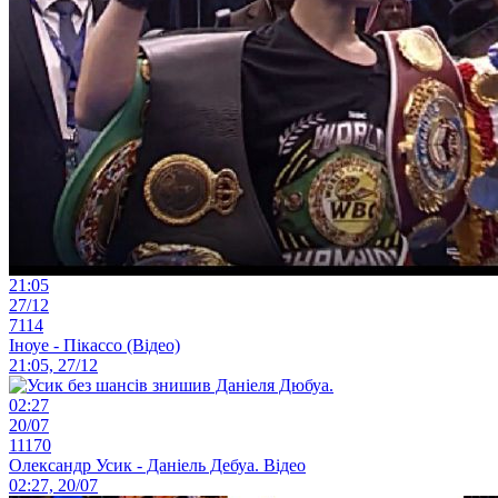
21:05
27/12
7114
Іноуе - Пікассо (Відео)
21:05, 27/12
02:27
20/07
11170
Олександр Усик - Даніель Дебуа. Відео
02:27, 20/07