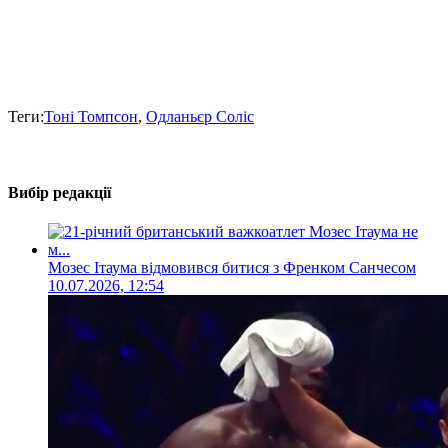
Теги:
Тоні Томпсон
,
Одланьєр Соліс
Вибір редакції
Мозес Ітаума відмовився битися з Френком Санчесом
10.07.2026, 12:54