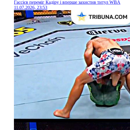
Гассієв переміг Кадіру і вперше захистив титул WBA
11.07.2026, 23:53