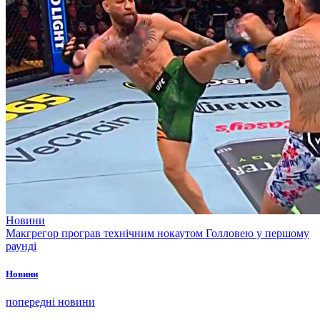
Новини
Макгрегор програв технічним нокаутом Голловею у першому
раунді
Новини
попередні новини