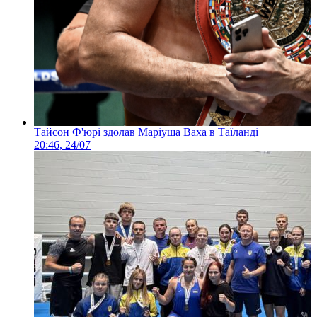
Тайсон Ф'юрі здолав Маріуша Ваха в Таїланді
20:46, 24/07