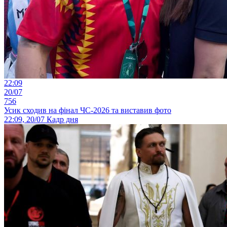
22:09
20/07
756
Усик сходив на фінал ЧС-2026 та виставив фото
22:09, 20/07
Кадр дня