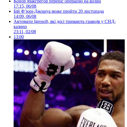
Конор Макгрегор переніс операцію на коліні
17:15, 06/08
Бій Ф’юрі-Джошуа може пройти 20 листопада
14:09, 06/08
Автомати Igrosoft, які досі тримають гравців у СНД-
казино
23:11, 02/08
13:00