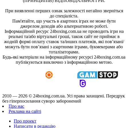
(ПРИНЦИПІВ) ВІДПОВІДАЛЬНОЇ ГРИ.
При виявленні перших ознак залежності негайно зверніться
до спеціаліста.
Пам'ятайте, що участь в азартних іграх не може бути
джерелом доходів або альтернативою роботі.
Інформаційний ресурс 24boxing.com.ua не проводить ігри на
реальні та/або віртуальні гроші, також сайт не приймає в
жодній формі оплату ставок та/інших платежів, які пов’язані/
можуть бути пов’язані з азартними іграми, букмекерами або
тоталізаторами.
Будь-які матеріали на інформаційному ресурсі 24boxing.com.ua
публікуються виключно з інформаційною метою.
2010 — 2026 ©
24boxing.com.ua.
Усi права захищенi. Передрук
без гіперпосилання суворо заборонений
Про нас
Реклама на сайті
Про проект
Написати в редакцію