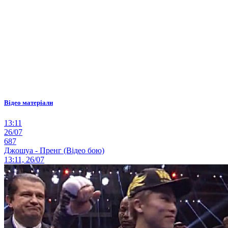
Відео матеріали
13:11
26/07
687
Джошуа - Пренг (Відео бою)
13:11, 26/07