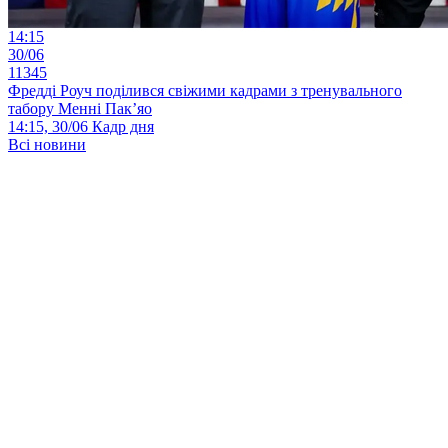
14:15
30/06
11345
Фредді Роуч поділився свіжими кадрами з тренувального
табору Менні Пак’яо
14:15, 30/06
Кадр дня
Всі новини