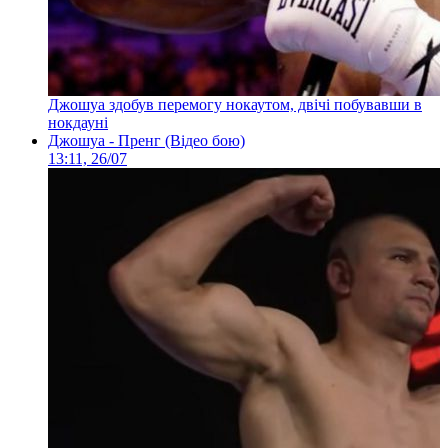
Джошуа здобув перемогу нокаутом, двічі побувавши в
нокдауні
Джошуа - Пренг (Відео бою)
13:11, 26/07