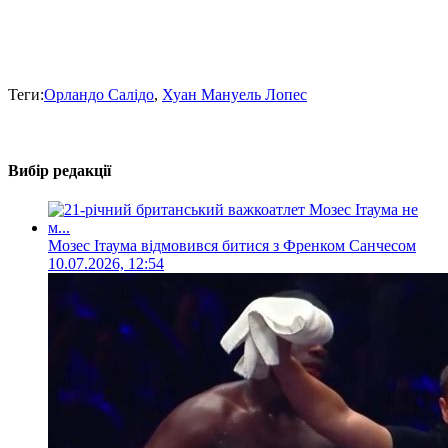
Теги:
Орландо Салідо
,
Хуан Мануель Лопес
Вибір редакції
Мозес Ітаума відмовився битися з Френком Санчесом
10.07.2026, 12:54