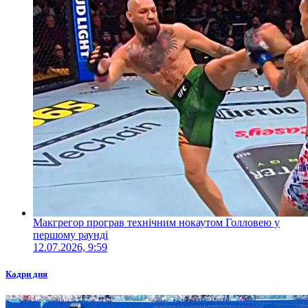
Макгрегор програв технічним нокаутом Голловею у
першому раунді
12.07.2026, 9:59
Кадри дня