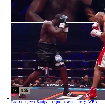
Гассієв переміг Кадіру і вперше захистив титул WBA