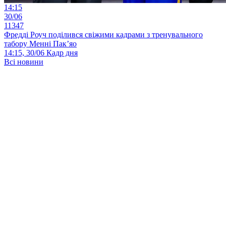
14:15
30/06
11347
Фредді Роуч поділився свіжими кадрами з тренувального
табору Менні Пак’яо
14:15, 30/06
Кадр дня
Всі новини