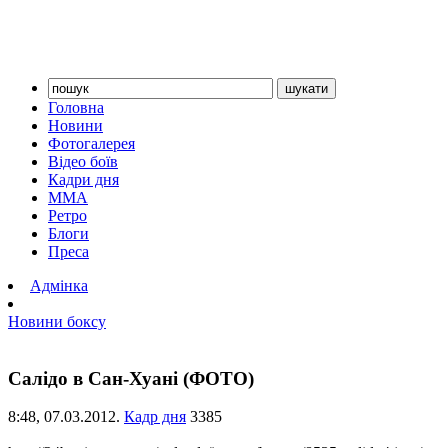
Головна
Новини
Фотогалерея
Відео боїв
Кадри дня
ММА
Ретро
Блоги
Преса
Адмінка
Новини боксу
Салідо в Сан-Хуані (ФОТО)
8:48,
07.03.2012.
Кадр дня
3385