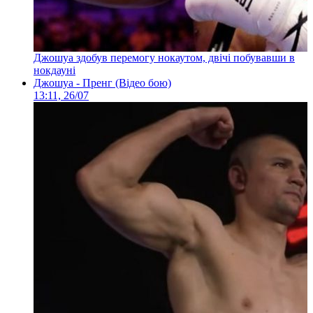
Джошуа здобув перемогу нокаутом, двічі побувавши в
нокдауні
Джошуа - Пренг (Відео бою)
13:11, 26/07