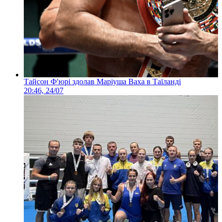
Тайсон Ф'юрі здолав Маріуша Ваха в Таїланді
20:46, 24/07