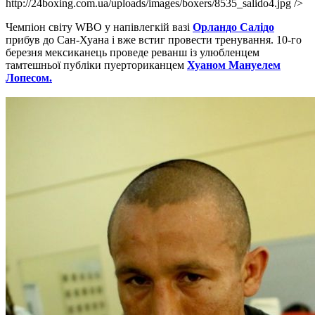
http://24boxing.com.ua/uploads/images/boxers/8535_salido4.jpg />
Чемпіон світу WBO у напівлегкій вазі
Орландо Салідо
прибув до Сан-Хуана і вже встиг провести тренування. 10-го
березня мексиканець проведе реванш із улюбленцем
тамтешньої публіки пуерториканцем
Хуаном Мануелем
Лопесом.