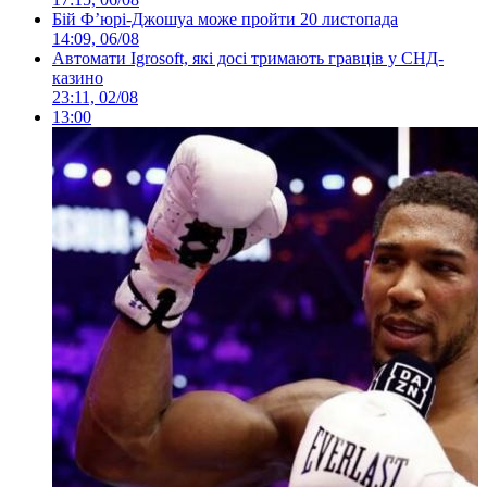
Бій Ф’юрі-Джошуа може пройти 20 листопада
14:09, 06/08
Автомати Igrosoft, які досі тримають гравців у СНД-
казино
23:11, 02/08
13:00