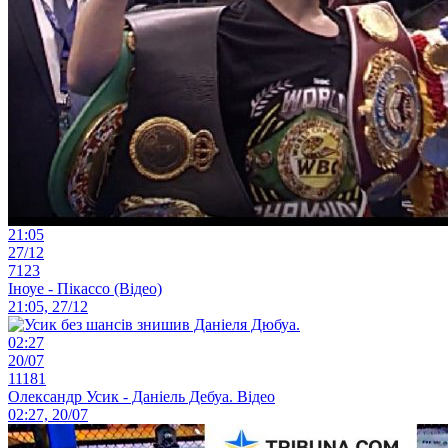
21:05
27/12
7123
Іноуе - Пікассо (Відео)
21:05, 27/12
02:27
20/07
11181
Олександр Усик - Даніель Дебуа. Відео
02:27, 20/07