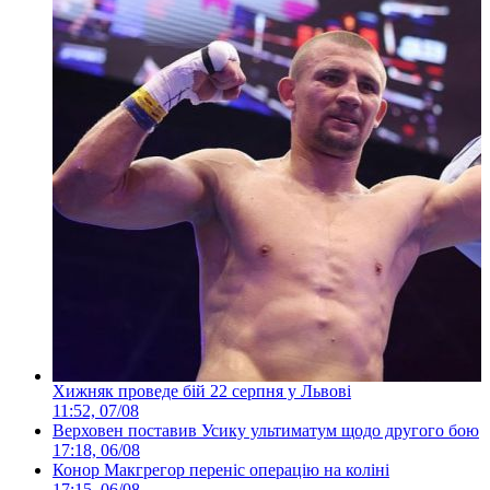
Хижняк проведе бій 22 серпня у Львові
11:52, 07/08
Верховен поставив Усику ультиматум щодо другого бою
17:18, 06/08
Конор Макгрегор переніс операцію на коліні
17:15, 06/08