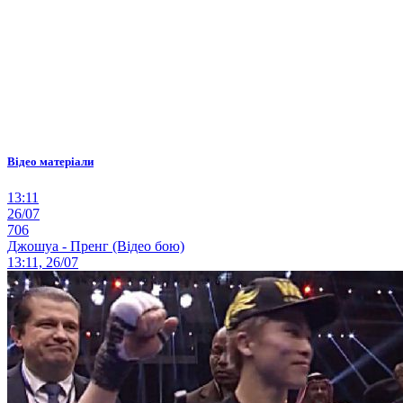
Відео матеріали
13:11
26/07
706
Джошуа - Пренг (Відео бою)
13:11, 26/07