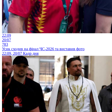
22:09
20/07
783
Усик сходив на фінал ЧС-2026 та виставив фото
22:09, 20/07
Кадр дня