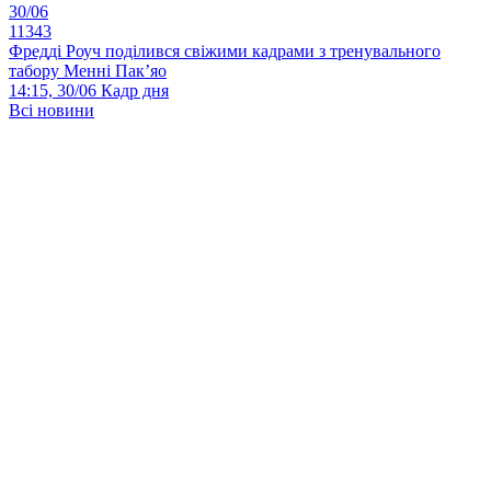
30/06
11343
Фредді Роуч поділився свіжими кадрами з тренувального
табору Менні Пак’яо
14:15, 30/06
Кадр дня
Всі новини