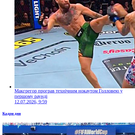
Макгрегор програв технічним нокаутом Голловею у
першому раунді
12.07.2026, 9:59
Кадри дня