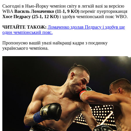
Сьогодні в Нью-Йорку чемпіон світу в легкій вазі за версією
WBA
Василь Ломаченко (11-1, 9 КО)
переміг пуерториканця
Хосе Педрасу (25-1, 12 KO)
і здобув чемпіонський пояс WBO.
ЧИТАЙТЕ ТАКОЖ:
Ломаченко здолав Педрасу і здобув ще
один чемпіонський пояс.
Пропонуємо вашій увазі найкращі кадри з поєдинку
українського чемпіона.