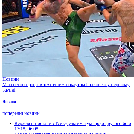
Новини
Макгрегор програв технічним нокаутом Голловею у першому
раунді
Новини
попередні новини
Верховен поставив Усику ультиматум щодо другого бою
17:18, 06/08