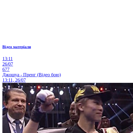
Відео матеріали
13:11
26/07
677
Джошуа - Пренг (Відео бою)
13:11, 26/07