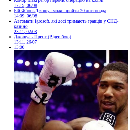
Конор Макгрегор переніс операцію на коліні
17:15, 06/08
Бій Ф’юрі-Джошуа може пройти 20 листопада
14:09, 06/08
Автомати Igrosoft, які досі тримають гравців у СНД-
казино
23:11, 02/08
Джошуа - Пренг (Відео бою)
13:11, 26/07
13:00