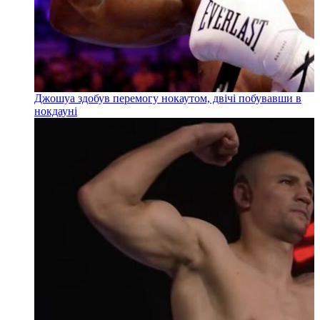
Джошуа здобув перемогу нокаутом, двічі побувавши в
нокдауні