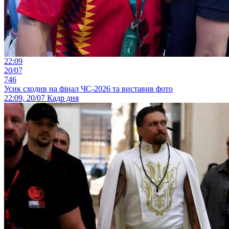
22:09
20/07
746
Усик сходив на фінал ЧС-2026 та виставив фото
22:09, 20/07
Кадр дня