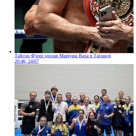
Тайсон Ф'юрі здолав Маріуша Ваха в Таїланді
20:46, 24/07