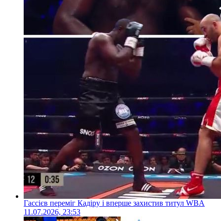
Гассієв переміг Кадіру і вперше захистив титул WBA
11.07.2026, 23:53