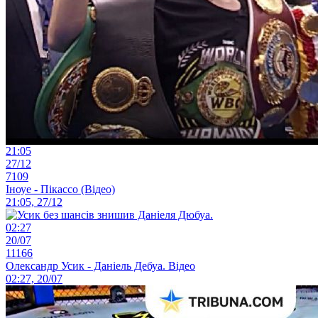
21:05
27/12
7109
Іноуе - Пікассо (Відео)
21:05, 27/12
02:27
20/07
11166
Олександр Усик - Даніель Дебуа. Відео
02:27, 20/07