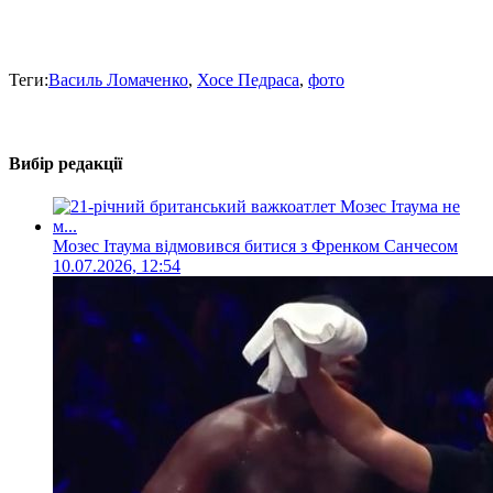
Теги:
Василь Ломаченко
,
Хосе Педраса
,
фото
Вибір редакції
Мозес Ітаума відмовився битися з Френком Санчесом
10.07.2026, 12:54