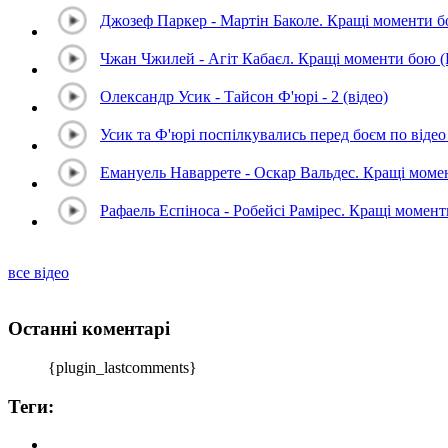
Джозеф Паркер - Мартін Баколе. Кращі моменти 
Чжан Чжилей - Агіт Кабаєл. Кращі моменти бою 
Олександр Усик - Тайсон Ф'юрі - 2 (відео)
Усик та Ф'юрі поспілкувались перед боєм по відео 
Емануель Наваррете - Оскар Вальдес. Кращі мом
Рафаель Еспіноса - Робейсі Рамірес. Кращі момен
все відео
Останні коментарі
{plugin_lastcomments}
Теги: