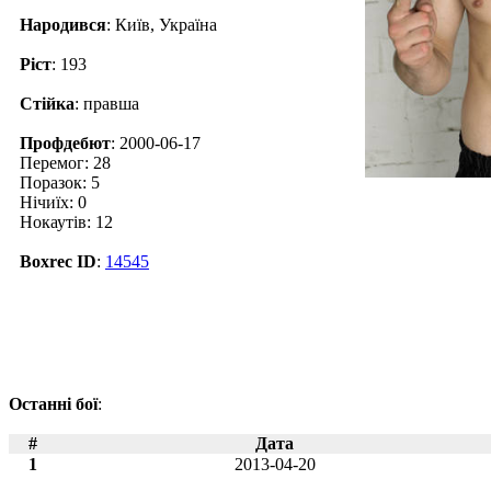
Народився
: Київ, Україна
Ріст
: 193
Стійка
: правша
Профдебют
: 2000-06-17
Перемог: 28
Поразок: 5
Нічиїх: 0
Нокаутів: 12
Boxrec ID
:
14545
Останні бої
:
#
Дата
1
2013-04-20