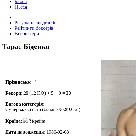
Блоги
Преса
Результат поєдинків
Рейтинги боксерів
Всі боксери
Тарас Біденко
Прізвисько
: ""
Рекорд
: 28 (12 KO) + 5 + 0 =
33
Вагова категорія
:
Суперважка вага (більше 90,892 кг.)
Країна
:
Україна
Дата народження
: 1980-02-08