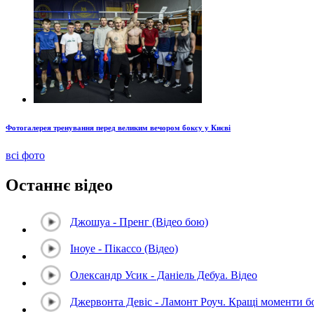
Фотогалерея тренування перед великим вечором боксу у Києві
всі фото
Останнє відео
Джошуа - Пренг (Відео бою)
Іноуе - Пікассо (Відео)
Олександр Усик - Даніель Дебуа. Відео
Джервонта Девіс - Ламонт Роуч. Кращі моменти 