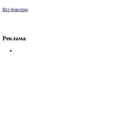
Всі боксери
Новини по Тарас Біденко
Реклама