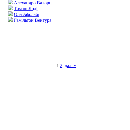
Алехандро Валори
Тамаш Лоді
Ола Афолабі
Гамільтон Вентура
1
2
далі »