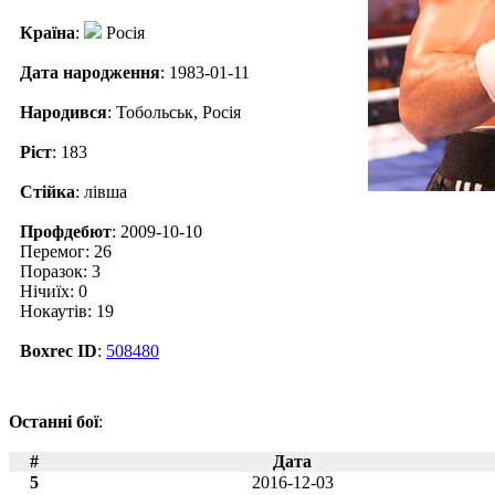
Країна
:
Росія
Дата народження
: 1983-01-11
Народився
: Тобольськ, Росія
Ріст
: 183
Стійка
: лівша
Профдебют
: 2009-10-10
Перемог: 26
Поразок: 3
Нічиїх: 0
Нокаутів: 19
Boxrec ID
:
508480
Останні бої
:
#
Дата
5
2016-12-03