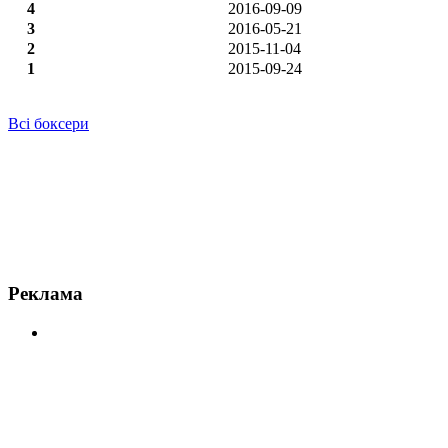
4
2016-09-09
3
2016-05-21
2
2015-11-04
1
2015-09-24
Всі боксери
Новини по Рахім Чахкієв
Реклама