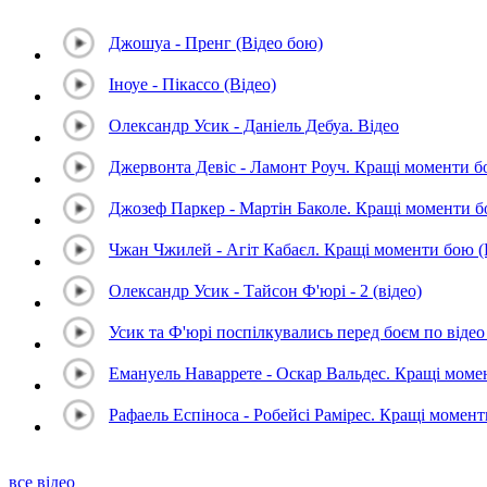
Джошуа - Пренг (Відео бою)
Іноуе - Пікассо (Відео)
Олександр Усик - Даніель Дебуа. Відео
Джервонта Девіс - Ламонт Роуч. Кращі моменти 
Джозеф Паркер - Мартін Баколе. Кращі моменти 
Чжан Чжилей - Агіт Кабаєл. Кращі моменти бою 
Олександр Усик - Тайсон Ф'юрі - 2 (відео)
Усик та Ф'юрі поспілкувались перед боєм по відео 
Емануель Наваррете - Оскар Вальдес. Кращі мом
Рафаель Еспіноса - Робейсі Рамірес. Кращі момен
все відео