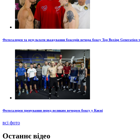
Фотогалерея та результати зважування боксерів вечора боксу Top Boxing Generation 
Фотогалерея тренування перед великим вечором боксу у Києві
всі фото
Останнє відео