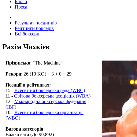
Блоги
Преса
Результат поєдинків
Рейтинги боксерів
Всі боксери
Рахім Чахкієв
Прізвисько
: "The Machine"
Рекорд
: 26 (19 KO) + 3 + 0 =
29
Позиції в рейтингах:
15 -
Всесвітня боксерська рада (WBC)
11 -
Світова боксерська асоціація (WBA)
12 -
Міжнародна боксерська федерація
(IBF)
10 -
Всесвітня боксерська організація
(WBO)
Вагова категорія
:
Важка вага (До 90,892)