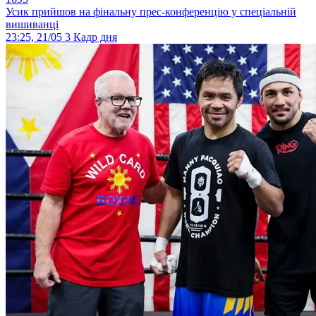
Усик прийшов на фінальну прес-конференцію у спеціальній
вишиванці
23:25, 21/05
3
Кадр дня