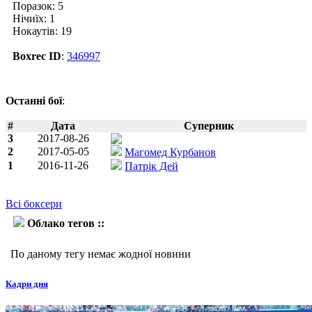
Поразок: 5
Нічиїх: 1
Нокаутів: 19
Boxrec ID
:
346997
Останні бої
:
#
Дата
Суперник
3
2017-08-26
2
2017-05-05
Магомед Курбанов
1
2016-11-26
Патрік Дей
Всі боксери
Облако тегов ::
Виргил. Стапулионис
По даному тегу немає жодної новини
Кадри дня