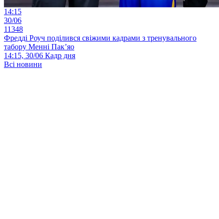
14:15
30/06
11348
Фредді Роуч поділився свіжими кадрами з тренувального
табору Менні Пак’яо
14:15, 30/06
Кадр дня
Всі новини