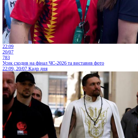
22:09
20/07
783
Усик сходив на фінал ЧС-2026 та виставив фото
22:09, 20/07
Кадр дня