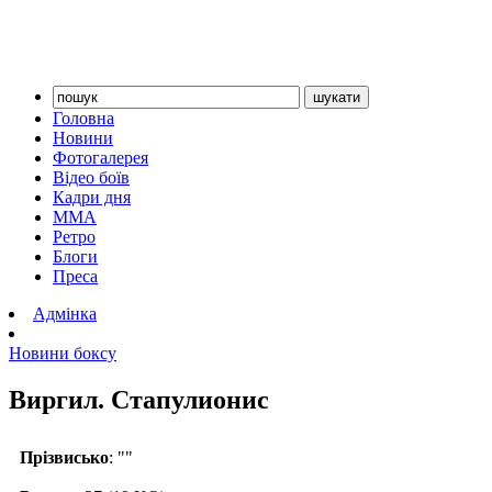
Головна
Новини
Фотогалерея
Відео боїв
Кадри дня
ММА
Ретро
Блоги
Преса
Адмінка
Новини боксу
Виргил. Стапулионис
Прізвисько
: ""