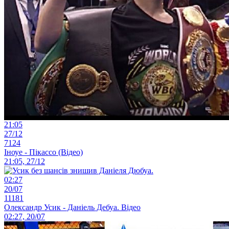
21:05
27/12
7124
Іноуе - Пікассо (Відео)
21:05, 27/12
02:27
20/07
11181
Олександр Усик - Даніель Дебуа. Відео
02:27, 20/07