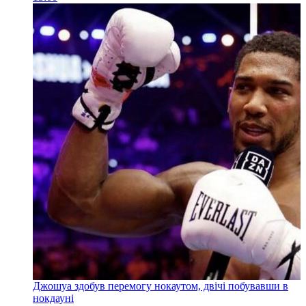
Джошуа здобув перемогу нокаутом, двічі побувавши в
нокдауні