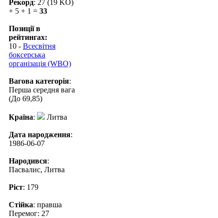
Рекорд
: 27 (19 KO)
+ 5 + 1 =
33
Позиції в
рейтингах:
10 -
Всесвітня
боксерська
організація (WBO)
Вагова категорія
:
Перша середня вага
(До 69,85)
Країна
:
Литва
Дата народження
:
1986-06-07
Народився
:
Пасвалис, Литва
Ріст
: 179
Стійка
: правша
Перемог: 27