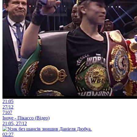
21:05
27/12
7107
Іноуе - Пікассо (Відео)
21:05, 27/12
02:27