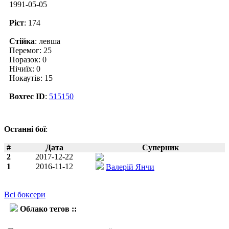
1991-05-05
Ріст
: 174
Стійка
: левша
Перемог: 25
Поразок: 0
Нічиїх: 0
Нокаутів: 15
Boxrec ID
:
515150
Останні бої
:
#
Дата
Суперник
2
2017-12-22
1
2016-11-12
Валерій Янчи
Всі боксери
Облако тегов ::
Вінсент Легран