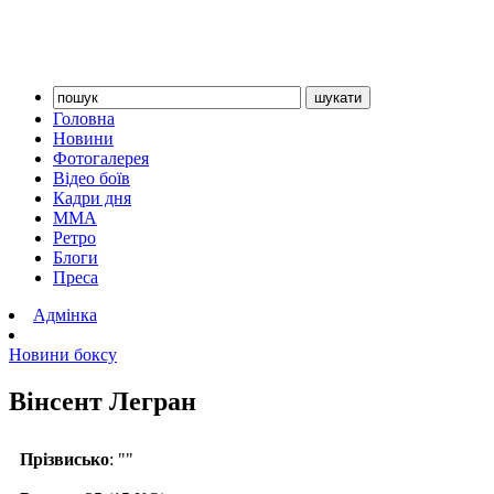
Головна
Новини
Фотогалерея
Відео боїв
Кадри дня
ММА
Ретро
Блоги
Преса
Адмінка
Новини боксу
Вінсент Легран
Прізвисько
: ""