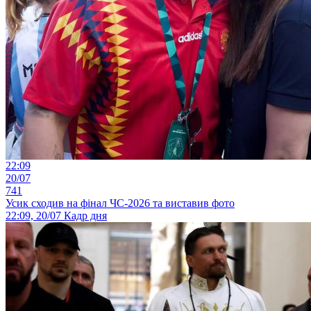
22:09
20/07
741
Усик сходив на фінал ЧС-2026 та виставив фото
22:09, 20/07
Кадр дня