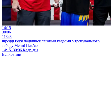
14:15
30/06
11343
Фредді Роуч поділився свіжими кадрами з тренувального
табору Менні Пак’яо
14:15, 30/06
Кадр дня
Всі новини