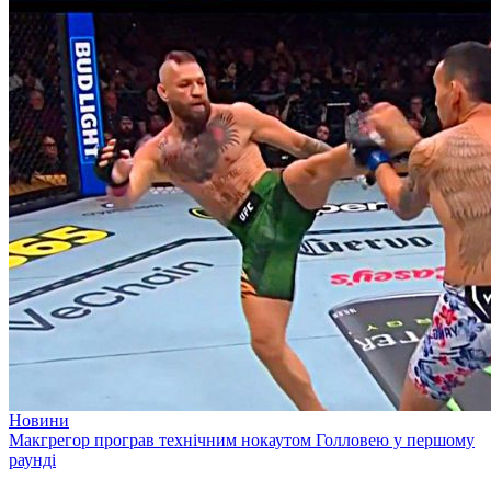
Новини
Макгрегор програв технічним нокаутом Голловею у першому
раунді