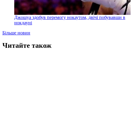
Джошуа здобув перемогу нокаутом, двічі побувавши в
нокдауні
Більше новин
Читайте також