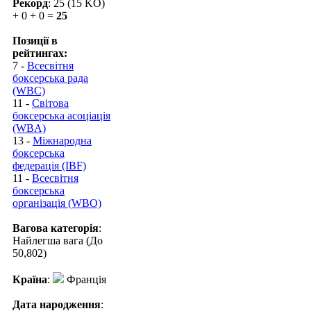
Рекорд
: 25 (15 KO)
+ 0 + 0 =
25
Позиції в
рейтингах:
7 -
Всесвітня
боксерська рада
(WBC)
11 -
Світова
боксерська асоціація
(WBA)
13 -
Міжнародна
боксерська
федерація (IBF)
11 -
Всесвітня
боксерська
організація (WBO)
Вагова категорія
:
Найлегша вага (До
50,802)
Країна
:
Франція
Дата народження
: