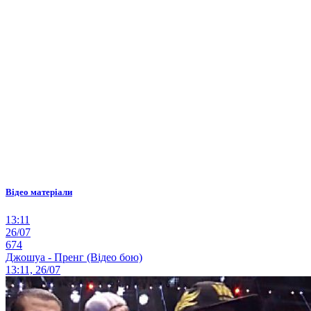
Відео матеріали
13:11
26/07
674
Джошуа - Пренг (Відео бою)
13:11, 26/07