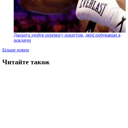
Джошуа здобув перемогу нокаутом, двічі побувавши в
нокдауні
Більше новин
Читайте також