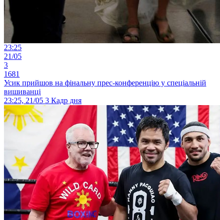
23:25
21/05
3
1681
Усик прийшов на фінальну прес-конференцію у спеціальній
вишиванці
23:25, 21/05
3
Кадр дня