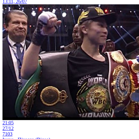
13:11, 26/07
21:05
27/12
7103