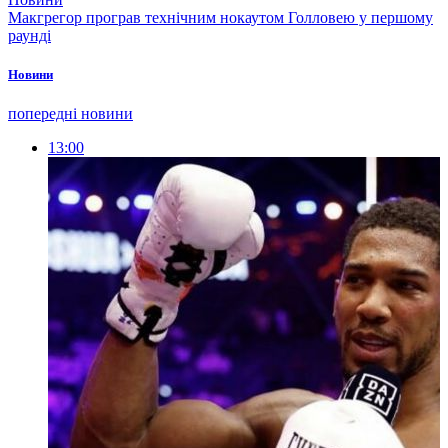
Макгрегор програв технічним нокаутом Голловею у першому
раунді
Новини
попередні новини
13:00