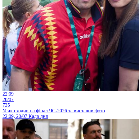
22:09
20/07
735
Усик сходив на фінал ЧС-2026 та виставив фото
22:09, 20/07
Кадр дня