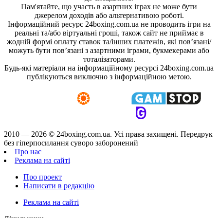
Пам'ятайте, що участь в азартних іграх не може бути
джерелом доходів або альтернативою роботі.
Інформаційний ресурс 24boxing.com.ua не проводить ігри на
реальні та/або віртуальні гроші, також сайт не приймає в
жодній формі оплату ставок та/інших платежів, які пов’язані/
можуть бути пов’язані з азартними іграми, букмекерами або
тоталізаторами.
Будь-які матеріали на інформаційному ресурсі 24boxing.com.ua
публікуються виключно з інформаційною метою.
2010 — 2026 ©
24boxing.com.ua.
Усi права захищенi. Передрук
без гіперпосилання суворо заборонений
Про нас
Реклама на сайті
Про проект
Написати в редакцію
Реклама на сайті