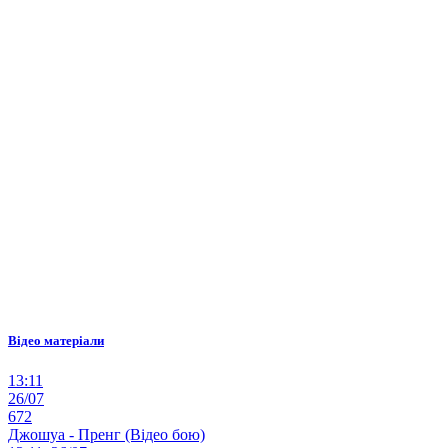
Відео матеріали
13:11
26/07
672
Джошуа - Пренг (Відео бою)