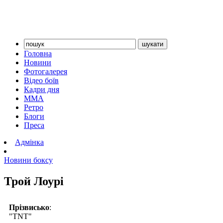
Головна
Новини
Фотогалерея
Відео боїв
Кадри дня
ММА
Ретро
Блоги
Преса
Адмінка
Новини боксу
Трой Лоурі
Прізвисько
:
"TNT"