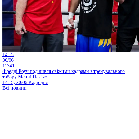
14:15
30/06
11341
Фредді Роуч поділився свіжими кадрами з тренувального
табору Менні Пак’яо
14:15, 30/06
Кадр дня
Всі новини