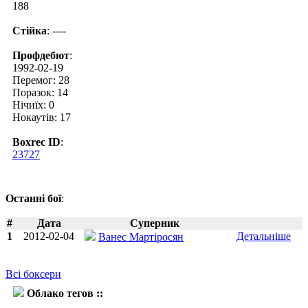
188
Стійка
: ----
Профдебют
:
1992-02-19
Перемог: 28
Поразок: 14
Нічиїх: 0
Нокаутів: 17
Boxrec ID
:
23727
Останні бої
:
#
Дата
Суперник
1
2012-02-04
Детальніше
Ванес Мартіросян
Всі боксери
Облако тегов ::
Трой Лоурі