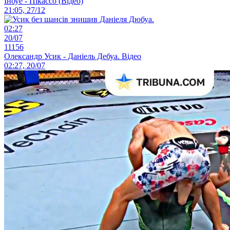
Іноуе - Пікассо (Відео)
21:05, 27/12
02:27
20/07
11156
Олександр Усик - Даніель Дебуа. Відео
02:27, 20/07