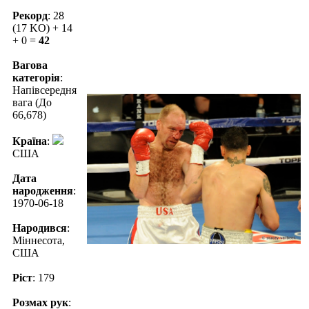
Рекорд
: 28
(17 KO) + 14
+ 0 =
42
Вагова
категорія
:
Напівсередня
вага (До
66,678)
Країна
:
США
Дата
народження
:
1970-06-18
Народився
:
Міннесота,
США
Ріст
: 179
Розмах рук
: