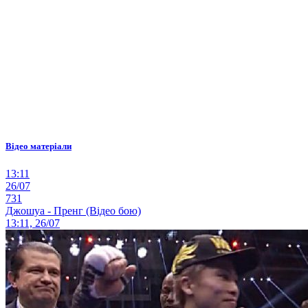
Відео матеріали
13:11
26/07
731
Джошуа - Пренг (Відео бою)
13:11, 26/07