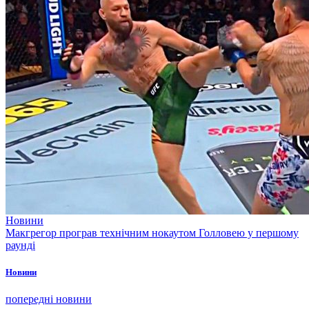
Новини
Макгрегор програв технічним нокаутом Голловею у першому
раунді
Новини
попередні новини