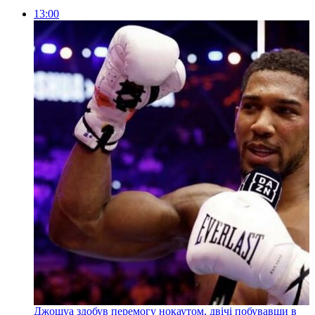
13:00
Джошуа здобув перемогу нокаутом, двічі побувавши в