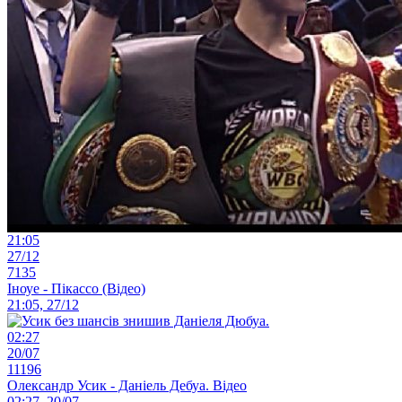
21:05
27/12
7135
Іноуе - Пікассо (Відео)
21:05, 27/12
02:27
20/07
11196
Олександр Усик - Даніель Дебуа. Відео
02:27, 20/07