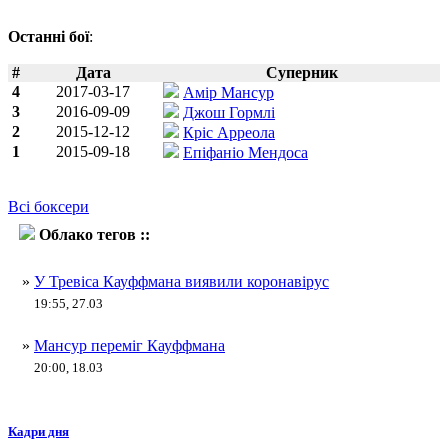
Останні бої
:
#
Дата
Суперник
4
2017-03-17
Амір Мансур
3
2016-09-09
Джош Гормлі
2
2015-12-12
Кріс Арреола
1
2015-09-18
Епіфаніо Мендоса
Всі боксери
Облако тегов ::
Тревіс Кауффман
»
У Тревіса Кауффмана виявили коронавірус
19:55, 27.03
»
Мансур переміг Кауффмана
20:00, 18.03
Кадри дня