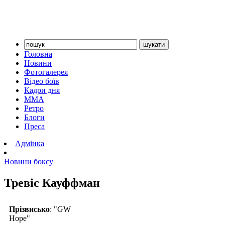
Головна
Новини
Фотогалерея
Відео боїв
Кадри дня
ММА
Ретро
Блоги
Преса
Адмінка
Новини боксу
Тревіс Кауффман
Прізвисько
: "GW
Hope"