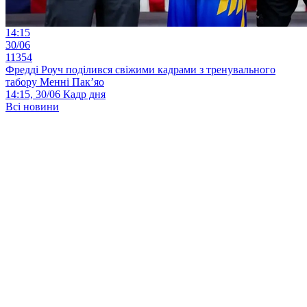
14:15
30/06
11354
Фредді Роуч поділився свіжими кадрами з тренувального
табору Менні Пак’яо
14:15, 30/06
Кадр дня
Всі новини