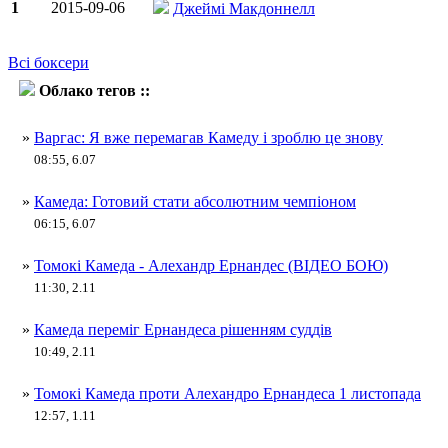
1
2015-09-06
Джеймі Макдоннелл
Всі боксери
Облако тегов ::
Томокі Камеда
»
Варгас: Я вже перемагав Камеду і зроблю це знову
08:55, 6.07
»
Камеда: Готовий стати абсолютним чемпіоном
06:15, 6.07
»
Томокі Камеда - Алехандр Ернандес (ВІДЕО БОЮ)
11:30, 2.11
»
Камеда переміг Ернандеса рішенням суддів
10:49, 2.11
»
Томокі Камеда проти Алехандро Ернандеса 1 листопада
12:57, 1.11