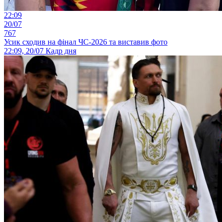
22:09
20/07
767
Усик сходив на фінал ЧС-2026 та виставив фото
22:09, 20/07
Кадр дня