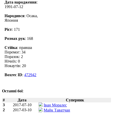
Дата народження
:
1991-07-12
Народився
: Осака,
Япония
Ріст
: 171
Розмах рук
: 168
Стійка
: правша
Перемог: 34
Поразок: 2
Нічиїх: 0
Нокаутів: 20
Boxrec ID
:
472942
Останні бої
:
#
Дата
Суперник
3
2017-07-10
Іван Моралес
2
2017-03-10
Майк Таватчаи