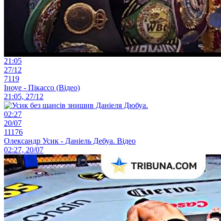
21:05
27/12
7119
Іноуе - Пікассо (Відео)
21:05, 27/12
02:27
20/07
11176
Олександр Усик - Даніель Дебуа. Відео
02:27, 20/07