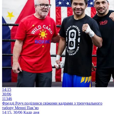
14:15
30/06
11346
Фредді Роуч поділився свіжими кадрами з тренувального
табору Менні Пак’яо
14:15, 30/06
Кадр дня