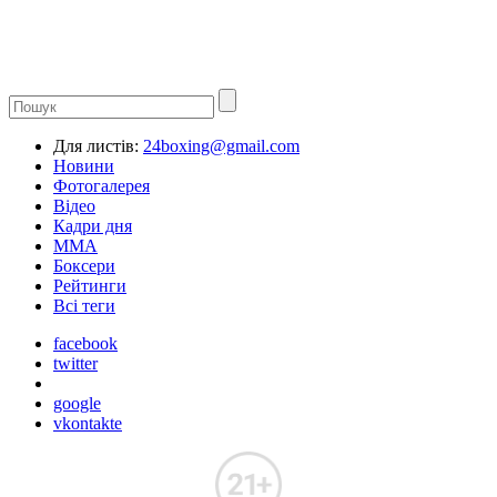
Для листів:
24boxing@gmail.com
Новини
Фотогалерея
Відео
Кадри дня
ММА
Боксери
Рейтинги
Всі теги
facebook
twitter
google
vkontakte