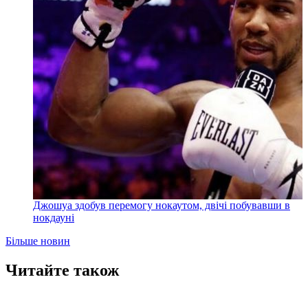
Джошуа здобув перемогу нокаутом, двічі побувавши в
нокдауні
Більше новин
Читайте також