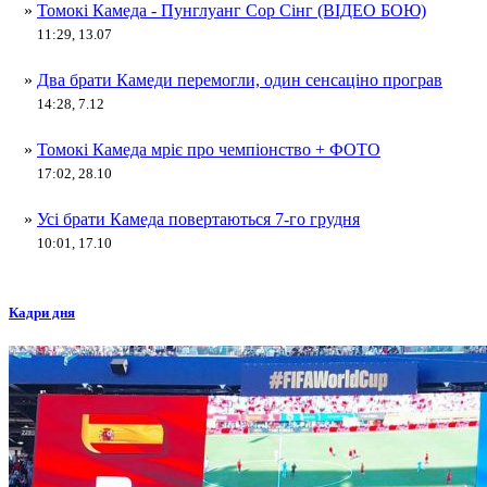
»
Томокі Камеда - Пунглуанг Сор Сінг (ВІДЕО БОЮ)
11:29, 13.07
»
Два брати Камеди перемогли, один сенсаціно програв
14:28, 7.12
»
Томокі Камеда мріє про чемпіонство + ФОТО
17:02, 28.10
»
Усі брати Камеда повертаються 7-го грудня
10:01, 17.10
Кадри дня