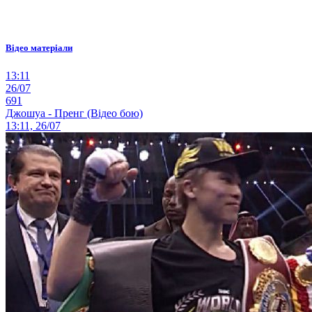
Відео матеріали
13:11
26/07
691
Джошуа - Пренг (Відео бою)
13:11, 26/07