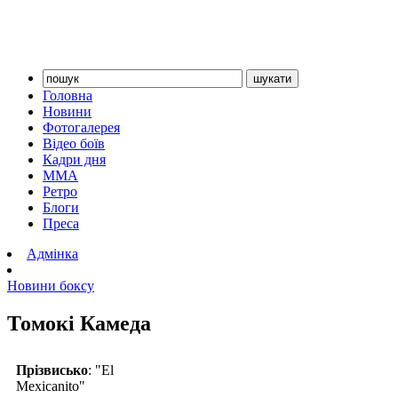
Головна
Новини
Фотогалерея
Відео боїв
Кадри дня
ММА
Ретро
Блоги
Преса
Адмінка
Новини боксу
Томокі Камеда
Прізвисько
: "El
Mexicanito"