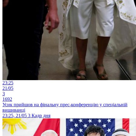
23:25
21/05
3
1692
Усик прийшов на фінальну прес-конференцію у спеціальній
вишиванці
23:25, 21/05
3
Кадр дня